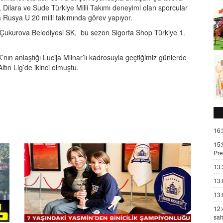
, Dilara ve Sude Türkiye Milli Takımı deneyimi olan sporcular
a Rusya U 20 milli takımında görev yapıyor.
 Çukurova Belediyesi SK, bu sezon Sigorta Shop Türkiye 1.
’nın anlaştığı Lucija Mlinar’lı kadrosuyla geçtiğimiz günlerde
tın Lig’de ikinci olmuştu.
16:
15:
Pre
13:
13:
13:
12:
sah