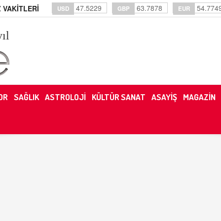
47.5229
63.7878
54.774
 VAKİTLERİ
USD
GBP
EUR
yıl
OR
SAĞLIK
ASTROLOJİ
KÜLTÜR SANAT
ASAYİŞ
MAGAZİN