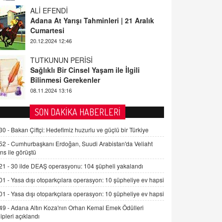
ALİ EFENDİ
Adana At Yarışı Tahminleri | 21 Aralık
Cumartesi
20.12.2024 12:46
TUTKUNUN PERİSİ
Sağlıklı Bir Cinsel Yaşam ile İlgili
Bilinmesi Gerekenler
08.11.2024 13:16
FARUK ÖNALAN
SON DAKİKA HABERLERİ
Tezkere Onaylanmasaydı…
30 -
Bakan Çiftçi: Hedefimiz huzurlu ve güçlü bir Türkiye
2 Kasım 2021 Salı 00:11
52 -
Cumhurbaşkanı Erdoğan, Suudi Arabistan'da Veliaht
ns ile görüştü
AV. DOĞAN CAN DOĞAN
21 -
30 ilde DEAŞ operasyonu: 104 şüpheli yakalandı
Kişisel verilerin korunması ve dijital
hukukun gelişimi
01 -
Yasa dışı otoparkçılara operasyon: 10 şüpheliye ev hapsi
15.09.2025 16:17
01 -
Yasa dışı otoparkçılara operasyon: 10 şüpheliye ev hapsi
49 -
Adana Altın Koza'nın Orhan Kemal Emek Ödülleri
SEHER EREK
ipleri açıklandı
Kış Ayları Geldi, Hangi Önlemler