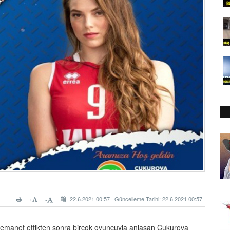
+
22.6.2021 00:57 | Güncelleme Tarihi: 22.6.2021 00:57
-
a emanet ettikten sonra birçok oyuncuyla anlaşan Çukurova