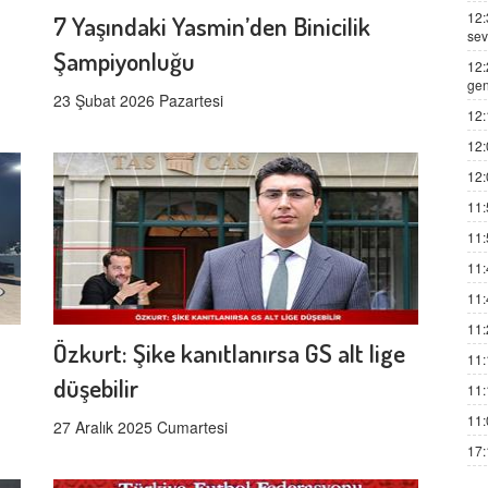
12:
7 Yaşındaki Yasmin’den Binicilik
sev
Şampiyonluğu
12:
gen
23 Şubat 2026 Pazartesi
12:
12:
12:
11:
11:
11:
11:
11:
Özkurt: Şike kanıtlanırsa GS alt lige
11:
düşebilir
11:
11:
27 Aralık 2025 Cumartesi
17: