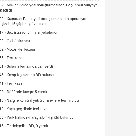
Alınmalı?
37 -
Avcılar Belediyesi soruşturmasında 12 şüpheli adliyeye
k edildi
9.12.2025 10:11
29 -
Kuşadası Belediyesi soruşturmasında operasyon
İNCİ GÜL AKÖL
işledi: 15 şüpheli gözaltında
Trump Keşke Adana'yı da Ziyaret Etse...
17 -
Baz istasyonu hırsızı yakalandı
06.07.2026 13:00
09 -
Otobüs kazası
02 -
Motosiklet kazası
ADEM AKÖL
55 -
Feci kaza
Esed Destekçilerinin Yüzüne Vurulan
Şamar: Sednaya
51 -
Sulama kanalında can verdi
11.12.2024 12:30
46 -
Kayıp kişi serada ölü bulundu
DR. EKREM ASLAN
41 -
Feci kaza
Gerçek Ne, Algı Ne? "Beraber
23 -
Düğünde kavga: 5 yaralı
Yürüyoruz" Cümlesinin Peşinden
18 -
Nargile kömürü yüklü tır alevlere teslim oldu
19.07.2025 12:45
10 -
Yaya geçidinde feci kaza
GÖNÜL MENEKŞE
03 -
Park halindeki araçta bir kişi ölü bulundu
Şifacının Yolu
16 -
Tır dehşeti: 1 ölü, 9 yaralı
04.11.2025 12:56