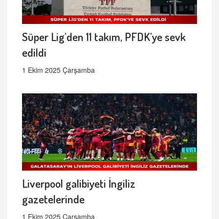
Süper Lig'den 11 takım, PFDK'ye sevk
edildi
1 Ekim 2025 Çarşamba
Liverpool galibiyeti İngiliz
gazetelerinde
1 Ekim 2025 Çarşamba