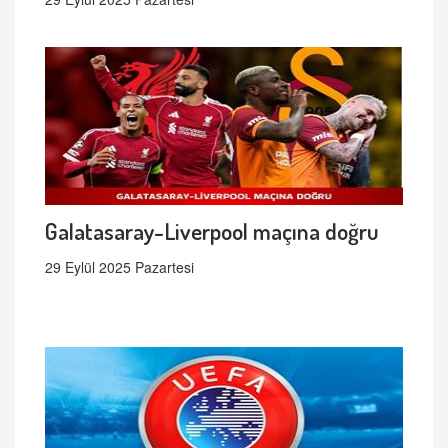
Galatasaray-Liverpool maçına doğru
29 Eylül 2025 Pazartesi