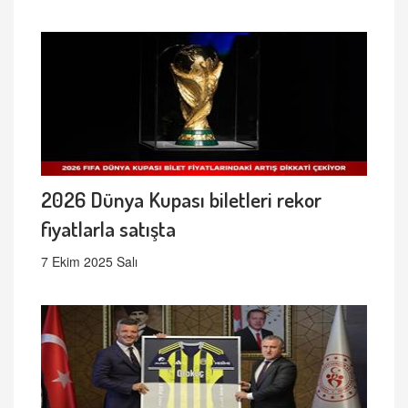
2026 Dünya Kupası biletleri rekor
fiyatlarla satışta
7 Ekim 2025 Salı