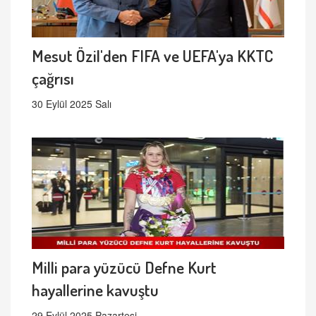
Mesut Özil'den FIFA ve UEFA'ya KKTC
çağrısı
30 Eylül 2025 Salı
Milli para yüzücü Defne Kurt
hayallerine kavuştu
29 Eylül 2025 Pazartesi