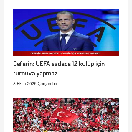
Ceferin: UEFA sadece 12 kulüp için
turnuva yapmaz
8 Ekim 2025 Çarşamba