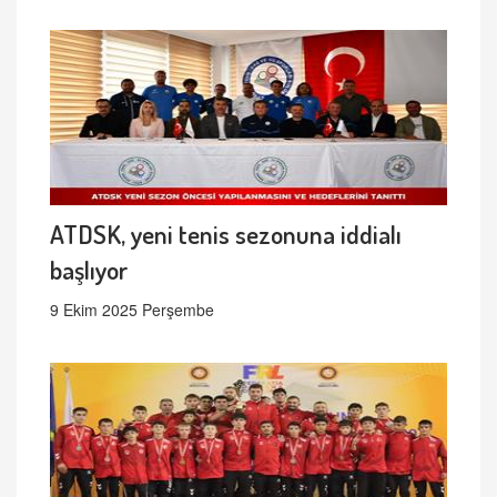
ATDSK, yeni tenis sezonuna iddialı
başlıyor
9 Ekim 2025 Perşembe