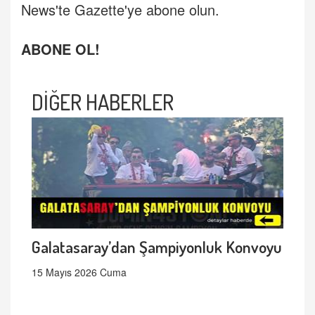
News'te Gazette'ye abone olun.
ABONE OL!
DİĞER HABERLER
Galatasaray’dan Şampiyonluk Konvoyu
15 Mayıs 2026 Cuma