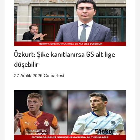
Özkurt: Şike kanıtlanırsa GS alt lige
düşebilir
27 Aralık 2025 Cumartesi