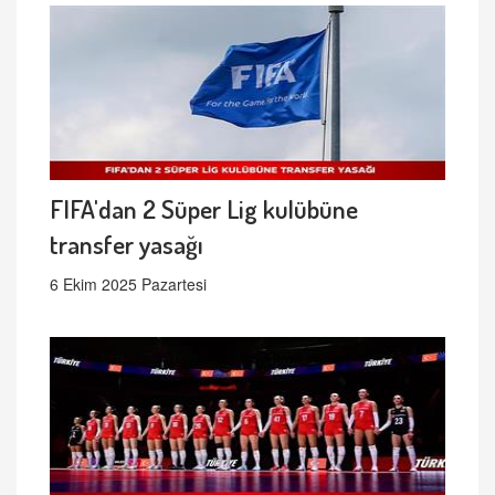
FIFA'dan 2 Süper Lig kulübüne
transfer yasağı
6 Ekim 2025 Pazartesi