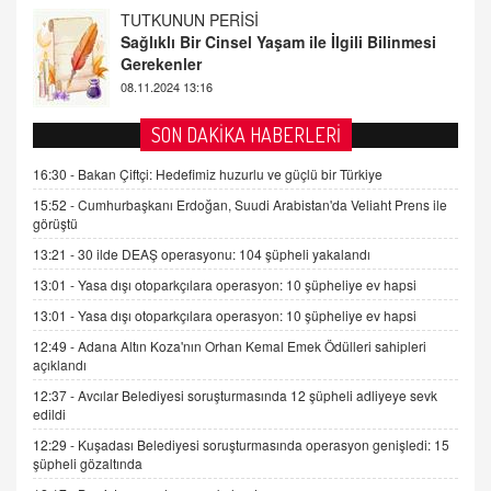
FARUK ÖNALAN
Tezkere Onaylanmasaydı…
2 Kasım 2021 Salı 00:11
AV. DOĞAN CAN DOĞAN
SON DAKİKA HABERLERİ
Kişisel verilerin korunması ve dijital hukukun
gelişimi
16:30 -
Bakan Çiftçi: Hedefimiz huzurlu ve güçlü bir Türkiye
15.09.2025 16:17
15:52 -
Cumhurbaşkanı Erdoğan, Suudi Arabistan'da Veliaht Prens ile
görüştü
SEHER EREK
13:21 -
30 ilde DEAŞ operasyonu: 104 şüpheli yakalandı
Kış Ayları Geldi, Hangi Önlemler Alınmalı?
13:01 -
Yasa dışı otoparkçılara operasyon: 10 şüpheliye ev hapsi
9.12.2025 10:11
13:01 -
Yasa dışı otoparkçılara operasyon: 10 şüpheliye ev hapsi
12:49 -
Adana Altın Koza'nın Orhan Kemal Emek Ödülleri sahipleri
İNCİ GÜL AKÖL
açıklandı
Trump Keşke Adana'yı da Ziyaret Etse...
06.07.2026 13:00
12:37 -
Avcılar Belediyesi soruşturmasında 12 şüpheli adliyeye sevk
edildi
12:29 -
Kuşadası Belediyesi soruşturmasında operasyon genişledi: 15
ADEM AKÖL
şüpheli gözaltında
Esed Destekçilerinin Yüzüne Vurulan Şamar: