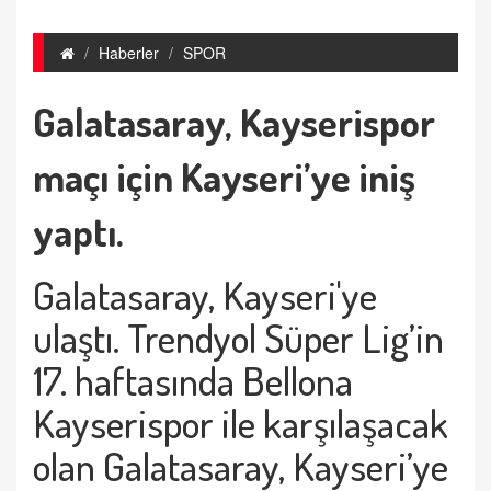
Haberler
SPOR
Galatasaray, Kayserispor
maçı için Kayseri’ye iniş
yaptı.
Galatasaray, Kayseri'ye
ulaştı. Trendyol Süper Lig’in
17. haftasında Bellona
Kayserispor ile karşılaşacak
olan Galatasaray, Kayseri’ye