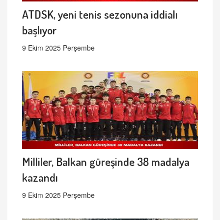
ATDSK, yeni tenis sezonuna iddialı
başlıyor
9 Ekim 2025 Perşembe
Milliler, Balkan güreşinde 38 madalya
kazandı
9 Ekim 2025 Perşembe