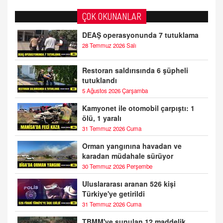
ÇOK OKUNANLAR
DEAŞ operasyonunda 7 tutuklama
28 Temmuz 2026 Salı
Restoran saldırısında 6 şüpheli
tutuklandı
5 Ağustos 2026 Çarşamba
Kamyonet ile otomobil çarpıştı: 1
ölü, 1 yaralı
31 Temmuz 2026 Cuma
Orman yangınına havadan ve
karadan müdahale sürüyor
30 Temmuz 2026 Perşembe
Uluslararası aranan 526 kişi
Türkiye'ye getirildi
31 Temmuz 2026 Cuma
TBMM'ye sunulan 12 maddelik