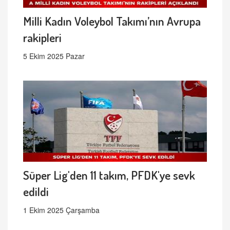
Milli Kadın Voleybol Takımı’nın Avrupa
rakipleri
5 Ekim 2025 Pazar
Süper Lig'den 11 takım, PFDK'ye sevk
edildi
1 Ekim 2025 Çarşamba