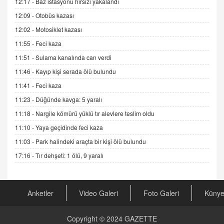
12:17 -
Baz istasyonu hırsızı yakalandı
Sednaya
12:09 -
Otobüs kazası
11.12.2024 12:30
12:02 -
Motosiklet kazası
DR. EKREM ASLAN
11:55 -
Feci kaza
Gerçek Ne, Algı Ne? "Beraber Yürüyoruz"
Cümlesinin Peşinden
11:51 -
Sulama kanalında can verdi
19.07.2025 12:45
11:46 -
Kayıp kişi serada ölü bulundu
GÖNÜL MENEKŞE
11:41 -
Feci kaza
Şifacının Yolu
11:23 -
Düğünde kavga: 5 yaralı
04.11.2025 12:56
11:18 -
Nargile kömürü yüklü tır alevlere teslim oldu
11:10 -
Yaya geçidinde feci kaza
AV. RÜMEYSA ÖZKALE
11:03 -
Park halindeki araçta bir kişi ölü bulundu
Kira Uyuşmazlıklarında Dava Açmadan Önce
Arabulucuya Başvuru Şartı
17:16 -
Tır dehşeti: 1 ölü, 9 yaralı
23.09.2023 16:30
CAN UĞURATEŞ
Anketler
Video Galeri
Foto Galeri
Küny
Değişen yapısıyla Suriye
16.12.2024 14:16
Copyright © 2024
GAZETTE