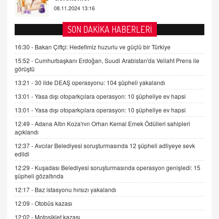
AV. DOĞAN CAN DOĞAN
SON DAKİKA HABERLERİ
Kişisel verilerin korunması ve dijital hukukun
gelişimi
16:30 -
Bakan Çiftçi: Hedefimiz huzurlu ve güçlü bir Türkiye
15.09.2025 16:17
15:52 -
Cumhurbaşkanı Erdoğan, Suudi Arabistan'da Veliaht Prens ile
görüştü
SEHER EREK
13:21 -
30 ilde DEAŞ operasyonu: 104 şüpheli yakalandı
Kış Ayları Geldi, Hangi Önlemler Alınmalı?
13:01 -
Yasa dışı otoparkçılara operasyon: 10 şüpheliye ev hapsi
9.12.2025 10:11
13:01 -
Yasa dışı otoparkçılara operasyon: 10 şüpheliye ev hapsi
12:49 -
Adana Altın Koza'nın Orhan Kemal Emek Ödülleri sahipleri
İNCİ GÜL AKÖL
açıklandı
Trump Keşke Adana'yı da Ziyaret Etse...
06.07.2026 13:00
12:37 -
Avcılar Belediyesi soruşturmasında 12 şüpheli adliyeye sevk
edildi
12:29 -
Kuşadası Belediyesi soruşturmasında operasyon genişledi: 15
ADEM AKÖL
şüpheli gözaltında
Esed Destekçilerinin Yüzüne Vurulan Şamar:
12:17 -
Baz istasyonu hırsızı yakalandı
Sednaya
12:09 -
Otobüs kazası
11.12.2024 12:30
12:02 -
Motosiklet kazası