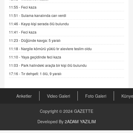
DR. EKREM ASLAN
11:55 -
Feci kaza
Gerçek Ne, Algı Ne? "Beraber Yürüyoruz"
Cümlesinin Peşinden
11:51 -
Sulama kanalında can verdi
19.07.2025 12:45
11:46 -
Kayıp kişi serada ölü bulundu
GÖNÜL MENEKŞE
11:41 -
Feci kaza
Şifacının Yolu
11:23 -
Düğünde kavga: 5 yaralı
04.11.2025 12:56
11:18 -
Nargile kömürü yüklü tır alevlere teslim oldu
11:10 -
Yaya geçidinde feci kaza
AV. RÜMEYSA ÖZKALE
11:03 -
Park halindeki araçta bir kişi ölü bulundu
Kira Uyuşmazlıklarında Dava Açmadan Önce
Arabulucuya Başvuru Şartı
17:16 -
Tır dehşeti: 1 ölü, 9 yaralı
23.09.2023 16:30
CAN UĞURATEŞ
Anketler
Video Galeri
Foto Galeri
Küny
Değişen yapısıyla Suriye
16.12.2024 14:16
Copyright © 2024
GAZETTE
GÜNLÜK BURÇ YORUMU
Developed By
2ADAM YAZILIM
Günlük Burç Yorumu | 22 Kasım 2024: Koç,
Boğa, İkizler ve Daha Fazlası!