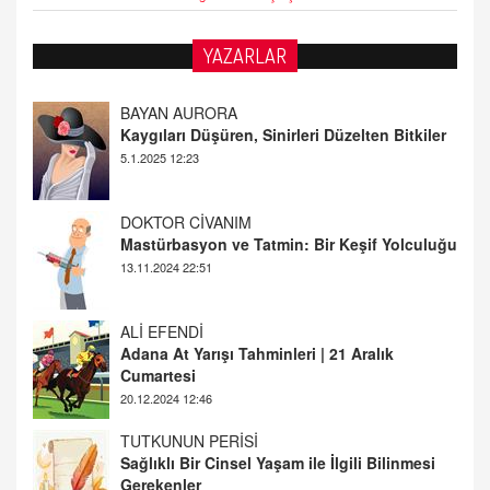
YAZARLAR
DOKTOR CİVANIM
Mastürbasyon ve Tatmin: Bir Keşif Yolculuğu
13.11.2024 22:51
ALİ EFENDİ
Adana At Yarışı Tahminleri | 21 Aralık
Cumartesi
20.12.2024 12:46
TUTKUNUN PERİSİ
Sağlıklı Bir Cinsel Yaşam ile İlgili Bilinmesi
Gerekenler
08.11.2024 13:16
FARUK ÖNALAN
Tezkere Onaylanmasaydı…
2 Kasım 2021 Salı 00:11