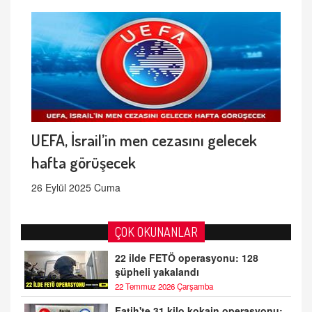
UEFA, İsrail’in men cezasını gelecek
hafta görüşecek
26 Eylül 2025 Cuma
ÇOK OKUNANLAR
22 ilde FETÖ operasyonu: 128
şüpheli yakalandı
22 Temmuz 2026 Çarşamba
Fatih'te 31 kilo kokain operasyonu: