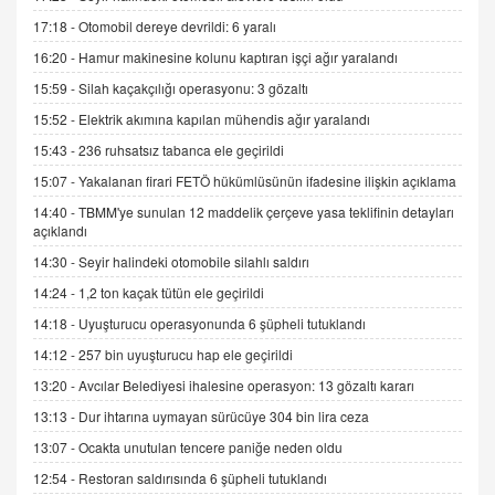
15.09.2025 16:17
17:18 -
Otomobil dereye devrildi: 6 yaralı
16:20 -
Hamur makinesine kolunu kaptıran işçi ağır yaralandı
SEHER EREK
Kış Ayları Geldi, Hangi Önlemler Alınmalı?
15:59 -
Silah kaçakçılığı operasyonu: 3 gözaltı
9.12.2025 10:11
15:52 -
Elektrik akımına kapılan mühendis ağır yaralandı
15:43 -
236 ruhsatsız tabanca ele geçirildi
İNCİ GÜL AKÖL
15:07 -
Yakalanan firari FETÖ hükümlüsünün ifadesine ilişkin açıklama
Trump Keşke Adana'yı da Ziyaret Etse...
14:40 -
TBMM'ye sunulan 12 maddelik çerçeve yasa teklifinin detayları
06.07.2026 13:00
açıklandı
14:30 -
Seyir halindeki otomobile silahlı saldırı
ADEM AKÖL
14:24 -
1,2 ton kaçak tütün ele geçirildi
Esed Destekçilerinin Yüzüne Vurulan Şamar:
14:18 -
Uyuşturucu operasyonunda 6 şüpheli tutuklandı
Sednaya
11.12.2024 12:30
14:12 -
257 bin uyuşturucu hap ele geçirildi
13:20 -
Avcılar Belediyesi ihalesine operasyon: 13 gözaltı kararı
DR. EKREM ASLAN
Gerçek Ne, Algı Ne? "Beraber Yürüyoruz"
13:13 -
Dur ihtarına uymayan sürücüye 304 bin lira ceza
Cümlesinin Peşinden
13:07 -
Ocakta unutulan tencere paniğe neden oldu
19.07.2025 12:45
12:54 -
Restoran saldırısında 6 şüpheli tutuklandı