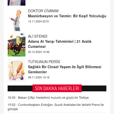
Mastürbasyon ve Tatmin: Bir Keşif Yolculuğu
13.11.2024 22:51
ALİ EFENDİ
Adana At Yarışı Tahminleri | 21 Aralık
Cumartesi
20.12.2024 12:46
TUTKUNUN PERİSİ
Sağlıklı Bir Cinsel Yaşam ile İlgili Bilinmesi
Gerekenler
08.11.2024 13:16
FARUK ÖNALAN
Tezkere Onaylanmasaydı…
2 Kasım 2021 Salı 00:11
SON DAKİKA HABERLERİ
16:30 -
Bakan Çiftçi: Hedefimiz huzurlu ve güçlü bir Türkiye
AV. DOĞAN CAN DOĞAN
Kişisel verilerin korunması ve dijital hukukun
15:52 -
Cumhurbaşkanı Erdoğan, Suudi Arabistan'da Veliaht Prens ile
gelişimi
görüştü
15.09.2025 16:17