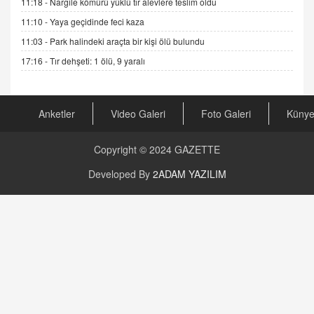
11:18 -
Nargile kömürü yüklü tır alevlere teslim oldu
Şifacının Yolu
11:10 -
Yaya geçidinde feci kaza
04.11.2025 12:56
11:03 -
Park halindeki araçta bir kişi ölü bulundu
17:16 -
Tır dehşeti: 1 ölü, 9 yaralı
AV. RÜMEYSA ÖZKALE
Kira Uyuşmazlıklarında Dava Açmadan Önce
Arabulucuya Başvuru Şartı
23.09.2023 16:30
Anketler
Video Galeri
Foto Galeri
Küny
CAN UĞURATEŞ
Değişen yapısıyla Suriye
Copyright © 2024
GAZETTE
16.12.2024 14:16
Developed By
2ADAM YAZILIM
GÜNLÜK BURÇ YORUMU
Günlük Burç Yorumu | 22 Kasım 2024: Koç,
Boğa, İkizler ve Daha Fazlası!
20.11.2024 17:44
PEARL SİRİUS
Mars 4 Kasım’da Aslan Burcuna Geçiyor
01.11.2025 14:25