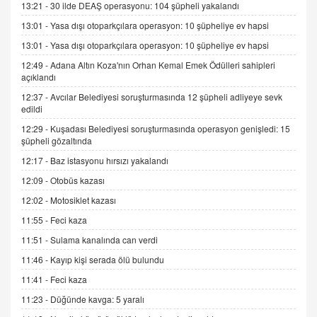
13:21 -
30 ilde DEAŞ operasyonu: 104 şüpheli yakalandı
13:01 -
Yasa dışı otoparkçılara operasyon: 10 şüpheliye ev hapsi
SEHER EREK
Kış Ayları Geldi, Hangi Önlemler Alınmalı?
13:01 -
Yasa dışı otoparkçılara operasyon: 10 şüpheliye ev hapsi
9.12.2025 10:11
12:49 -
Adana Altın Koza'nın Orhan Kemal Emek Ödülleri sahipleri
açıklandı
12:37 -
Avcılar Belediyesi soruşturmasında 12 şüpheli adliyeye sevk
İNCİ GÜL AKÖL
edildi
Trump Keşke Adana'yı da Ziyaret Etse...
06.07.2026 13:00
12:29 -
Kuşadası Belediyesi soruşturmasında operasyon genişledi: 15
şüpheli gözaltında
12:17 -
Baz istasyonu hırsızı yakalandı
ADEM AKÖL
12:09 -
Otobüs kazası
Esed Destekçilerinin Yüzüne Vurulan Şamar:
Sednaya
12:02 -
Motosiklet kazası
11.12.2024 12:30
11:55 -
Feci kaza
DR. EKREM ASLAN
11:51 -
Sulama kanalında can verdi
Gerçek Ne, Algı Ne? "Beraber Yürüyoruz"
11:46 -
Kayıp kişi serada ölü bulundu
Cümlesinin Peşinden
11:41 -
Feci kaza
19.07.2025 12:45
11:23 -
Düğünde kavga: 5 yaralı
GÖNÜL MENEKŞE