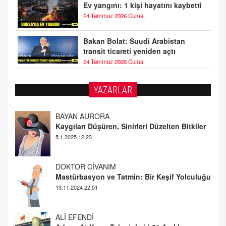
Ev yangını: 1 kişi hayatını kaybetti
24 Temmuz 2026 Cuma
Bakan Bolat: Suudi Arabistan
transit ticareti yeniden açtı
24 Temmuz 2026 Cuma
YAZARLAR
DOKTOR CİVANIM
Mastürbasyon ve Tatmin: Bir Keşif Yolculuğu
13.11.2024 22:51
ALİ EFENDİ
Adana At Yarışı Tahminleri | 21 Aralık
Cumartesi
20.12.2024 12:46
TUTKUNUN PERİSİ