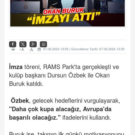
+
07.06.2024 13:50 | Güncelleme Tarihi: 07.06.2024 13:50
-
İmza
töreni, RAMS Park'ta gerçekleşti ve
kulüp başkanı Dursun Özbek ile Okan
Buruk katıldı.
Özbek
, gelecek hedeflerini vurgulayarak,
"Daha çok kupa alacağız, Avrupa'da
başarılı olacağız."
ifadelerini kullandı.
Buruk ise, takımın ilk günkü motivasyonunu