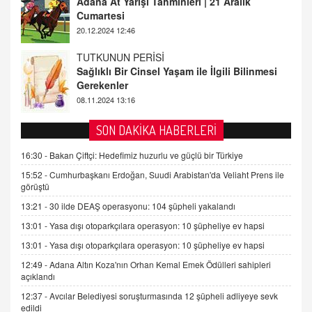
Sağlıklı Bir Cinsel Yaşam ile İlgili Bilinmesi
Gerekenler
08.11.2024 13:16
FARUK ÖNALAN
Tezkere Onaylanmasaydı…
2 Kasım 2021 Salı 00:11
AV. DOĞAN CAN DOĞAN
SON DAKİKA HABERLERİ
Kişisel verilerin korunması ve dijital hukukun
gelişimi
16:30 -
Bakan Çiftçi: Hedefimiz huzurlu ve güçlü bir Türkiye
15.09.2025 16:17
15:52 -
Cumhurbaşkanı Erdoğan, Suudi Arabistan'da Veliaht Prens ile
görüştü
SEHER EREK
13:21 -
30 ilde DEAŞ operasyonu: 104 şüpheli yakalandı
Kış Ayları Geldi, Hangi Önlemler Alınmalı?
13:01 -
Yasa dışı otoparkçılara operasyon: 10 şüpheliye ev hapsi
9.12.2025 10:11
13:01 -
Yasa dışı otoparkçılara operasyon: 10 şüpheliye ev hapsi
12:49 -
Adana Altın Koza'nın Orhan Kemal Emek Ödülleri sahipleri
İNCİ GÜL AKÖL
açıklandı
Trump Keşke Adana'yı da Ziyaret Etse...
06.07.2026 13:00
12:37 -
Avcılar Belediyesi soruşturmasında 12 şüpheli adliyeye sevk
edildi