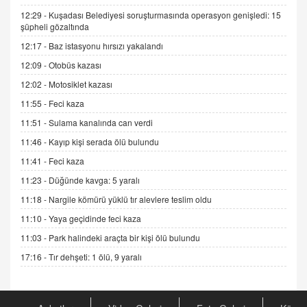
12:29 -
Kuşadası Belediyesi soruşturmasında operasyon genişledi: 15
ADEM AKÖL
şüpheli gözaltında
Esed Destekçilerinin Yüzüne Vurulan Şamar:
12:17 -
Baz istasyonu hırsızı yakalandı
Sednaya
12:09 -
Otobüs kazası
11.12.2024 12:30
12:02 -
Motosiklet kazası
DR. EKREM ASLAN
11:55 -
Feci kaza
Gerçek Ne, Algı Ne? "Beraber Yürüyoruz"
Cümlesinin Peşinden
11:51 -
Sulama kanalında can verdi
19.07.2025 12:45
11:46 -
Kayıp kişi serada ölü bulundu
GÖNÜL MENEKŞE
11:41 -
Feci kaza
Şifacının Yolu
11:23 -
Düğünde kavga: 5 yaralı
04.11.2025 12:56
11:18 -
Nargile kömürü yüklü tır alevlere teslim oldu
11:10 -
Yaya geçidinde feci kaza
AV. RÜMEYSA ÖZKALE
11:03 -
Park halindeki araçta bir kişi ölü bulundu
Kira Uyuşmazlıklarında Dava Açmadan Önce
Arabulucuya Başvuru Şartı
17:16 -
Tır dehşeti: 1 ölü, 9 yaralı
23.09.2023 16:30
CAN UĞURATEŞ