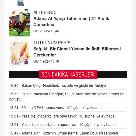
20.12.2024 12:46
TUTKUNUN PERİSİ
Sağlıklı Bir Cinsel Yaşam ile İlgili Bilinmesi
Gerekenler
08.11.2024 13:16
FARUK ÖNALAN
Tezkere Onaylanmasaydı…
2 Kasım 2021 Salı 00:11
AV. DOĞAN CAN DOĞAN
SON DAKİKA HABERLERİ
Kişisel verilerin korunması ve dijital hukukun
gelişimi
16:30 -
Bakan Çiftçi: Hedefimiz huzurlu ve güçlü bir Türkiye
15.09.2025 16:17
15:52 -
Cumhurbaşkanı Erdoğan, Suudi Arabistan'da Veliaht Prens ile
görüştü
SEHER EREK
13:21 -
30 ilde DEAŞ operasyonu: 104 şüpheli yakalandı
Kış Ayları Geldi, Hangi Önlemler Alınmalı?
13:01 -
Yasa dışı otoparkçılara operasyon: 10 şüpheliye ev hapsi
9.12.2025 10:11
13:01 -
Yasa dışı otoparkçılara operasyon: 10 şüpheliye ev hapsi
12:49 -
Adana Altın Koza'nın Orhan Kemal Emek Ödülleri sahipleri
İNCİ GÜL AKÖL