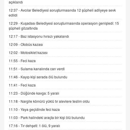
açıklandı
Trump Keşke Adana'yı da Ziyaret Etse...
06.07.2026 13:00
12:37 -
Avcılar Belediyesi soruşturmasında 12 şüpheli adliyeye sevk
edildi
12:29 -
Kuşadası Belediyesi soruşturmasında operasyon genişledi: 15
ADEM AKÖL
şüpheli gözaltında
Esed Destekçilerinin Yüzüne Vurulan Şamar:
12:17 -
Baz istasyonu hırsızı yakalandı
Sednaya
12:09 -
Otobüs kazası
11.12.2024 12:30
12:02 -
Motosiklet kazası
DR. EKREM ASLAN
11:55 -
Feci kaza
Gerçek Ne, Algı Ne? "Beraber Yürüyoruz"
Cümlesinin Peşinden
11:51 -
Sulama kanalında can verdi
19.07.2025 12:45
11:46 -
Kayıp kişi serada ölü bulundu
GÖNÜL MENEKŞE
11:41 -
Feci kaza
Şifacının Yolu
11:23 -
Düğünde kavga: 5 yaralı
04.11.2025 12:56
11:18 -
Nargile kömürü yüklü tır alevlere teslim oldu
11:10 -
Yaya geçidinde feci kaza
AV. RÜMEYSA ÖZKALE
11:03 -
Park halindeki araçta bir kişi ölü bulundu
Kira Uyuşmazlıklarında Dava Açmadan Önce
Arabulucuya Başvuru Şartı
17:16 -
Tır dehşeti: 1 ölü, 9 yaralı