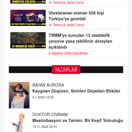
31 Temmuz 2026 Cuma
Uluslararası aranan 526 kişi
Türkiye'ye getirildi
31 Temmuz 2026 Cuma
TBMM'ye sunulan 12 maddelik
çerçeve yasa teklifinin detayları
açıklandı
5 Ağustos 2026 Çarşamba
YAZARLAR
DOKTOR CİVANIM
Mastürbasyon ve Tatmin: Bir Keşif Yolculuğu
13.11.2024 22:51
ALİ EFENDİ
Adana At Yarışı Tahminleri | 21 Aralık
Cumartesi