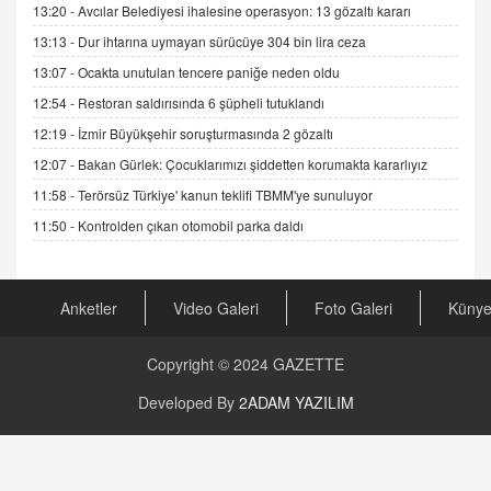
13:20 -
Avcılar Belediyesi ihalesine operasyon: 13 gözaltı kararı
DR. EKREM ASLAN
Gerçek Ne, Algı Ne? "Beraber Yürüyoruz"
13:13 -
Dur ihtarına uymayan sürücüye 304 bin lira ceza
Cümlesinin Peşinden
13:07 -
Ocakta unutulan tencere paniğe neden oldu
19.07.2025 12:45
12:54 -
Restoran saldırısında 6 şüpheli tutuklandı
GÖNÜL MENEKŞE
12:19 -
İzmir Büyükşehir soruşturmasında 2 gözaltı
Şifacının Yolu
12:07 -
Bakan Gürlek: Çocuklarımızı şiddetten korumakta kararlıyız
04.11.2025 12:56
11:58 -
Terörsüz Türkiye' kanun teklifi TBMM'ye sunuluyor
11:50 -
Kontrolden çıkan otomobil parka daldı
AV. RÜMEYSA ÖZKALE
Kira Uyuşmazlıklarında Dava Açmadan Önce
Arabulucuya Başvuru Şartı
23.09.2023 16:30
Anketler
Video Galeri
Foto Galeri
Küny
CAN UĞURATEŞ
Copyright © 2024
GAZETTE
Değişen yapısıyla Suriye
16.12.2024 14:16
Developed By
2ADAM YAZILIM
GÜNLÜK BURÇ YORUMU
Günlük Burç Yorumu | 22 Kasım 2024: Koç,