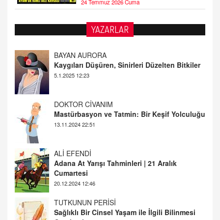
24 Temmuz 2026 Cuma
YAZARLAR
DOKTOR CİVANIM
Mastürbasyon ve Tatmin: Bir Keşif Yolculuğu
13.11.2024 22:51
ALİ EFENDİ
Adana At Yarışı Tahminleri | 21 Aralık
Cumartesi
20.12.2024 12:46
TUTKUNUN PERİSİ
Sağlıklı Bir Cinsel Yaşam ile İlgili Bilinmesi
Gerekenler
08.11.2024 13:16
FARUK ÖNALAN
Tezkere Onaylanmasaydı…