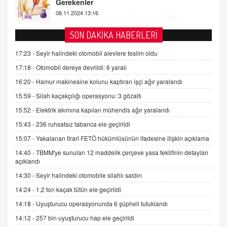
2 Kasım 2021 Salı 00:11
AV. DOĞAN CAN DOĞAN
SON DAKİKA HABERLERİ
Kişisel verilerin korunması ve dijital hukukun
gelişimi
17:23 -
Seyir halindeki otomobil alevlere teslim oldu
15.09.2025 16:17
17:18 -
Otomobil dereye devrildi: 6 yaralı
16:20 -
Hamur makinesine kolunu kaptıran işçi ağır yaralandı
SEHER EREK
Kış Ayları Geldi, Hangi Önlemler Alınmalı?
15:59 -
Silah kaçakçılığı operasyonu: 3 gözaltı
9.12.2025 10:11
15:52 -
Elektrik akımına kapılan mühendis ağır yaralandı
15:43 -
236 ruhsatsız tabanca ele geçirildi
İNCİ GÜL AKÖL
15:07 -
Yakalanan firari FETÖ hükümlüsünün ifadesine ilişkin açıklama
Trump Keşke Adana'yı da Ziyaret Etse...
14:40 -
TBMM'ye sunulan 12 maddelik çerçeve yasa teklifinin detayları
06.07.2026 13:00
açıklandı
14:30 -
Seyir halindeki otomobile silahlı saldırı
ADEM AKÖL
14:24 -
1,2 ton kaçak tütün ele geçirildi
Esed Destekçilerinin Yüzüne Vurulan Şamar:
14:18 -
Uyuşturucu operasyonunda 6 şüpheli tutuklandı
Sednaya
11.12.2024 12:30
14:12 -
257 bin uyuşturucu hap ele geçirildi