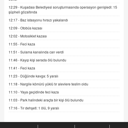
12:29 -
Kuşadası Belediyesi soruşturmasında operasyon genişledi: 15
ADEM AKÖL
şüpheli gözaltında
Esed Destekçilerinin Yüzüne Vurulan Şamar:
12:17 -
Baz istasyonu hırsızı yakalandı
Sednaya
12:09 -
Otobüs kazası
11.12.2024 12:30
12:02 -
Motosiklet kazası
DR. EKREM ASLAN
11:55 -
Feci kaza
Gerçek Ne, Algı Ne? "Beraber Yürüyoruz"
Cümlesinin Peşinden
11:51 -
Sulama kanalında can verdi
19.07.2025 12:45
11:46 -
Kayıp kişi serada ölü bulundu
GÖNÜL MENEKŞE
11:41 -
Feci kaza
Şifacının Yolu
11:23 -
Düğünde kavga: 5 yaralı
04.11.2025 12:56
11:18 -
Nargile kömürü yüklü tır alevlere teslim oldu
11:10 -
Yaya geçidinde feci kaza
AV. RÜMEYSA ÖZKALE
11:03 -
Park halindeki araçta bir kişi ölü bulundu
Kira Uyuşmazlıklarında Dava Açmadan Önce
Arabulucuya Başvuru Şartı
17:16 -
Tır dehşeti: 1 ölü, 9 yaralı
23.09.2023 16:30
CAN UĞURATEŞ