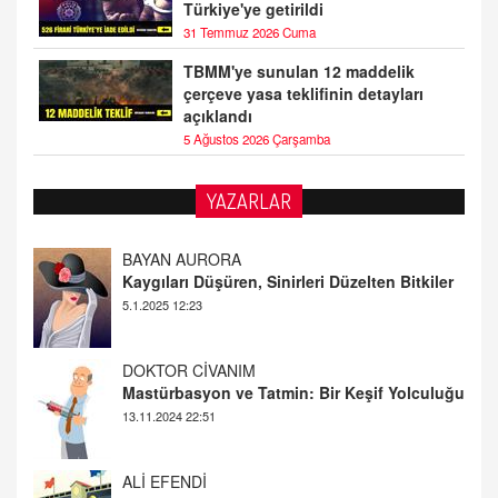
Türkiye'ye getirildi
31 Temmuz 2026 Cuma
TBMM'ye sunulan 12 maddelik
çerçeve yasa teklifinin detayları
açıklandı
5 Ağustos 2026 Çarşamba
YAZARLAR
DOKTOR CİVANIM
Mastürbasyon ve Tatmin: Bir Keşif Yolculuğu
13.11.2024 22:51
ALİ EFENDİ
Adana At Yarışı Tahminleri | 21 Aralık
Cumartesi
20.12.2024 12:46
TUTKUNUN PERİSİ