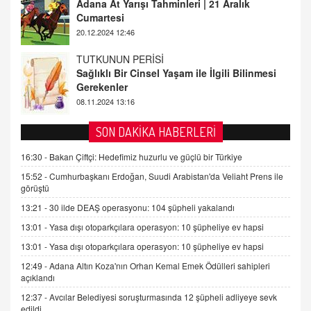
Sağlıklı Bir Cinsel Yaşam ile İlgili Bilinmesi
Gerekenler
08.11.2024 13:16
FARUK ÖNALAN
Tezkere Onaylanmasaydı…
2 Kasım 2021 Salı 00:11
AV. DOĞAN CAN DOĞAN
SON DAKİKA HABERLERİ
Kişisel verilerin korunması ve dijital hukukun
gelişimi
16:30 -
Bakan Çiftçi: Hedefimiz huzurlu ve güçlü bir Türkiye
15.09.2025 16:17
15:52 -
Cumhurbaşkanı Erdoğan, Suudi Arabistan'da Veliaht Prens ile
görüştü
SEHER EREK
13:21 -
30 ilde DEAŞ operasyonu: 104 şüpheli yakalandı
Kış Ayları Geldi, Hangi Önlemler Alınmalı?
13:01 -
Yasa dışı otoparkçılara operasyon: 10 şüpheliye ev hapsi
9.12.2025 10:11
13:01 -
Yasa dışı otoparkçılara operasyon: 10 şüpheliye ev hapsi
12:49 -
Adana Altın Koza'nın Orhan Kemal Emek Ödülleri sahipleri
İNCİ GÜL AKÖL
açıklandı
Trump Keşke Adana'yı da Ziyaret Etse...
06.07.2026 13:00
12:37 -
Avcılar Belediyesi soruşturmasında 12 şüpheli adliyeye sevk
edildi