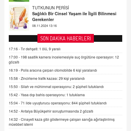
FARUK ÖNALAN
Tezkere Onaylanmasaydı…
2 Kasım 2021 Salı 00:11
AV. DOĞAN CAN DOĞAN
SON DAKİKA HABERLERİ
Kişisel verilerin korunması ve dijital hukukun
gelişimi
17:16 -
Tır dehşeti: 1 ölü, 9 yaralı
15.09.2025 16:17
17:00 -
198 saatlik kamera incelemesiyle suç örgütüne operasyon: 12
gözaltı
SEHER EREK
16:19 -
Polis aracına çarpan otomobilde 6 kişi yaralandı
Kış Ayları Geldi, Hangi Önlemler Alınmalı?
15:58 -
Zincirleme trafik kazası: 29 kişi yaralandı
9.12.2025 10:11
15:50 -
Silah ve mühimmat operasyonu: 2 şüpheli tutuklandı
15:42 -
Yasa dışı bahis operasyonu: 1 tutuklama
İNCİ GÜL AKÖL
Trump Keşke Adana'yı da Ziyaret Etse...
15:04 -
71 ilde uyuşturucu operasyonu: 844 şüpheli tutuklandı
06.07.2026 13:00
14:52 -
Antalya Büyükşehir soruşturmasında 2 gözaltı
14:32 -
Cinayeti kaza gibi göstermeye çalışan sanığa ağırlaştırılmış
müebbet istemi
ADEM AKÖL
Esed Destekçilerinin Yüzüne Vurulan Şamar: