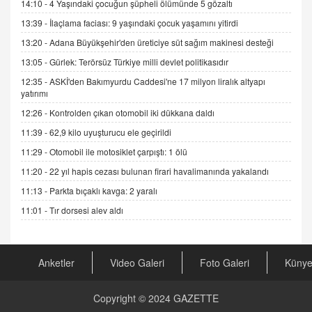
14:10 -
4 Yaşındaki çocuğun şüpheli ölümünde 5 gözaltı
Sednaya
13:39 -
İlaçlama faciası: 9 yaşındaki çocuk yaşamını yitirdi
11.12.2024 12:30
13:20 -
Adana Büyükşehir'den üreticiye süt sağım makinesi desteği
DR. EKREM ASLAN
13:05 -
Gürlek: Terörsüz Türkiye milli devlet politikasıdır
Gerçek Ne, Algı Ne? "Beraber Yürüyoruz"
12:35 -
ASKİ'den Bakımyurdu Caddesi'ne 17 milyon liralık altyapı
Cümlesinin Peşinden
yatırımı
19.07.2025 12:45
12:26 -
Kontrolden çıkan otomobil iki dükkana daldı
GÖNÜL MENEKŞE
11:39 -
62,9 kilo uyuşturucu ele geçirildi
Şifacının Yolu
11:29 -
Otomobil ile motosiklet çarpıştı: 1 ölü
04.11.2025 12:56
11:20 -
22 yıl hapis cezası bulunan firari havalimanında yakalandı
11:13 -
Parkta bıçaklı kavga: 2 yaralı
AV. RÜMEYSA ÖZKALE
Kira Uyuşmazlıklarında Dava Açmadan Önce
11:01 -
Tır dorsesi alev aldı
Arabulucuya Başvuru Şartı
23.09.2023 16:30
Anketler
Video Galeri
Foto Galeri
Küny
CAN UĞURATEŞ
Değişen yapısıyla Suriye
16.12.2024 14:16
Copyright © 2024
GAZETTE