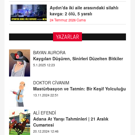
Aydın'da iki aile arasındaki silahlı
kavga: 2 ölü, 5 yaralı
24 Temmuz 2026 Cuma
YAZARLAR
DOKTOR CİVANIM
Mastürbasyon ve Tatmin: Bir Keşif Yolculuğu
13.11.2024 22:51
ALİ EFENDİ
Adana At Yarışı Tahminleri | 21 Aralık
Cumartesi
20.12.2024 12:46
TUTKUNUN PERİSİ
Sağlıklı Bir Cinsel Yaşam ile İlgili Bilinmesi
Gerekenler
08.11.2024 13:16