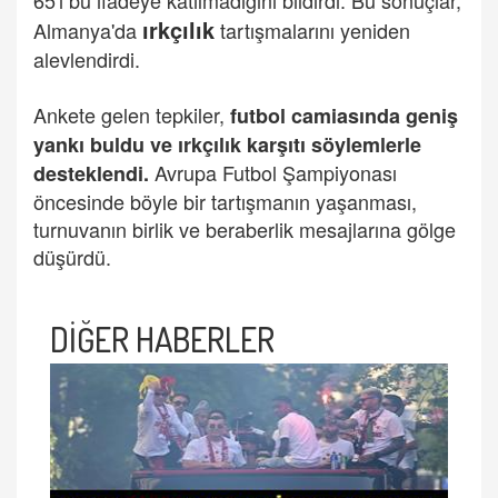
65'i bu ifadeye katılmadığını bildirdi. Bu sonuçlar,
ırkçılık
Almanya'da
tartışmalarını yeniden
alevlendirdi.
Ankete gelen tepkiler,
futbol camiasında geniş
yankı buldu ve ırkçılık karşıtı söylemlerle
Avrupa Futbol Şampiyonası
desteklendi.
öncesinde böyle bir tartışmanın yaşanması,
turnuvanın birlik ve beraberlik mesajlarına gölge
düşürdü.
DİĞER HABERLER