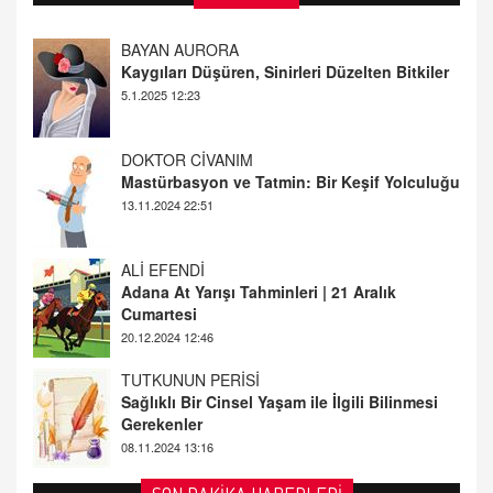
DOKTOR CİVANIM
Mastürbasyon ve Tatmin: Bir Keşif Yolculuğu
13.11.2024 22:51
ALİ EFENDİ
Adana At Yarışı Tahminleri | 21 Aralık
Cumartesi
20.12.2024 12:46
TUTKUNUN PERİSİ
Sağlıklı Bir Cinsel Yaşam ile İlgili Bilinmesi
Gerekenler
08.11.2024 13:16
FARUK ÖNALAN
Tezkere Onaylanmasaydı…
2 Kasım 2021 Salı 00:11
AV. DOĞAN CAN DOĞAN