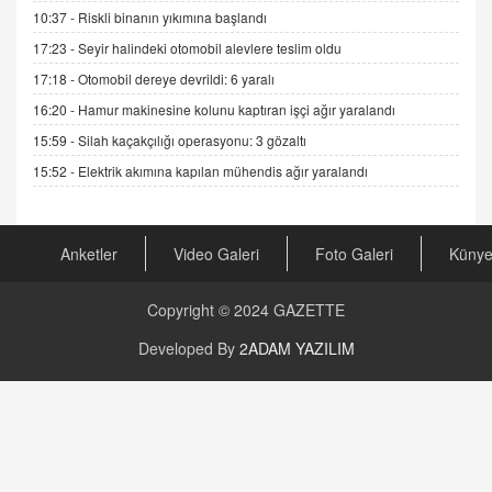
19.07.2025 12:45
10:37 -
Riskli binanın yıkımına başlandı
17:23 -
Seyir halindeki otomobil alevlere teslim oldu
GÖNÜL MENEKŞE
Şifacının Yolu
17:18 -
Otomobil dereye devrildi: 6 yaralı
04.11.2025 12:56
16:20 -
Hamur makinesine kolunu kaptıran işçi ağır yaralandı
15:59 -
Silah kaçakçılığı operasyonu: 3 gözaltı
AV. RÜMEYSA ÖZKALE
15:52 -
Elektrik akımına kapılan mühendis ağır yaralandı
Kira Uyuşmazlıklarında Dava Açmadan Önce
Arabulucuya Başvuru Şartı
23.09.2023 16:30
Anketler
Video Galeri
Foto Galeri
Küny
CAN UĞURATEŞ
Değişen yapısıyla Suriye
Copyright © 2024
GAZETTE
16.12.2024 14:16
Developed By
2ADAM YAZILIM
GÜNLÜK BURÇ YORUMU
Günlük Burç Yorumu | 22 Kasım 2024: Koç,
Boğa, İkizler ve Daha Fazlası!
20.11.2024 17:44