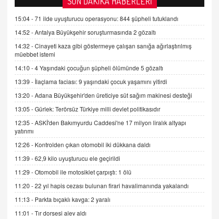
SON DAKİKA HABERLERİ
Kişisel verilerin korunması ve dijital hukukun
gelişimi
15:04 -
71 ilde uyuşturucu operasyonu: 844 şüpheli tutuklandı
15.09.2025 16:17
14:52 -
Antalya Büyükşehir soruşturmasında 2 gözaltı
14:32 -
Cinayeti kaza gibi göstermeye çalışan sanığa ağırlaştırılmış
SEHER EREK
müebbet istemi
Kış Ayları Geldi, Hangi Önlemler Alınmalı?
14:10 -
4 Yaşındaki çocuğun şüpheli ölümünde 5 gözaltı
9.12.2025 10:11
13:39 -
İlaçlama faciası: 9 yaşındaki çocuk yaşamını yitirdi
13:20 -
Adana Büyükşehir'den üreticiye süt sağım makinesi desteği
İNCİ GÜL AKÖL
Trump Keşke Adana'yı da Ziyaret Etse...
13:05 -
Gürlek: Terörsüz Türkiye milli devlet politikasıdır
06.07.2026 13:00
12:35 -
ASKİ'den Bakımyurdu Caddesi'ne 17 milyon liralık altyapı
yatırımı
12:26 -
Kontrolden çıkan otomobil iki dükkana daldı
ADEM AKÖL
Esed Destekçilerinin Yüzüne Vurulan Şamar:
11:39 -
62,9 kilo uyuşturucu ele geçirildi
Sednaya
11:29 -
Otomobil ile motosiklet çarpıştı: 1 ölü
11.12.2024 12:30
11:20 -
22 yıl hapis cezası bulunan firari havalimanında yakalandı
DR. EKREM ASLAN
11:13 -
Parkta bıçaklı kavga: 2 yaralı
Gerçek Ne, Algı Ne? "Beraber Yürüyoruz"
11:01 -
Tır dorsesi alev aldı
Cümlesinin Peşinden