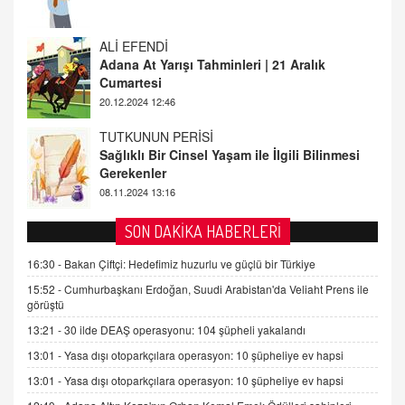
20.12.2024 12:46
TUTKUNUN PERİSİ
Sağlıklı Bir Cinsel Yaşam ile İlgili Bilinmesi
Gerekenler
08.11.2024 13:16
FARUK ÖNALAN
Tezkere Onaylanmasaydı…
2 Kasım 2021 Salı 00:11
AV. DOĞAN CAN DOĞAN
SON DAKİKA HABERLERİ
Kişisel verilerin korunması ve dijital hukukun
gelişimi
16:30 -
Bakan Çiftçi: Hedefimiz huzurlu ve güçlü bir Türkiye
15.09.2025 16:17
15:52 -
Cumhurbaşkanı Erdoğan, Suudi Arabistan'da Veliaht Prens ile
görüştü
SEHER EREK
13:21 -
30 ilde DEAŞ operasyonu: 104 şüpheli yakalandı
Kış Ayları Geldi, Hangi Önlemler Alınmalı?
13:01 -
Yasa dışı otoparkçılara operasyon: 10 şüpheliye ev hapsi
9.12.2025 10:11
13:01 -
Yasa dışı otoparkçılara operasyon: 10 şüpheliye ev hapsi