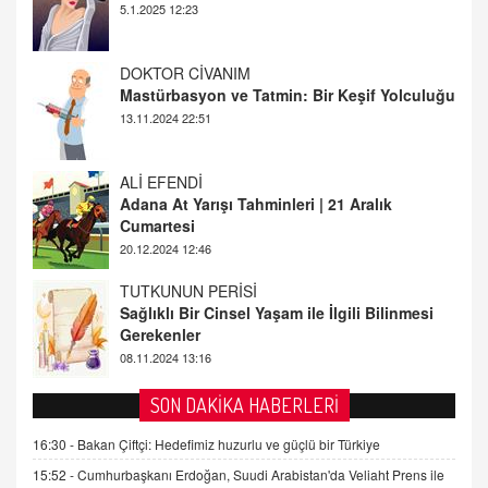
13.11.2024 22:51
ALİ EFENDİ
Adana At Yarışı Tahminleri | 21 Aralık
Cumartesi
20.12.2024 12:46
TUTKUNUN PERİSİ
Sağlıklı Bir Cinsel Yaşam ile İlgili Bilinmesi
Gerekenler
08.11.2024 13:16
FARUK ÖNALAN
Tezkere Onaylanmasaydı…
2 Kasım 2021 Salı 00:11
AV. DOĞAN CAN DOĞAN
SON DAKİKA HABERLERİ
Kişisel verilerin korunması ve dijital hukukun
gelişimi
16:30 -
Bakan Çiftçi: Hedefimiz huzurlu ve güçlü bir Türkiye
15.09.2025 16:17
15:52 -
Cumhurbaşkanı Erdoğan, Suudi Arabistan'da Veliaht Prens ile