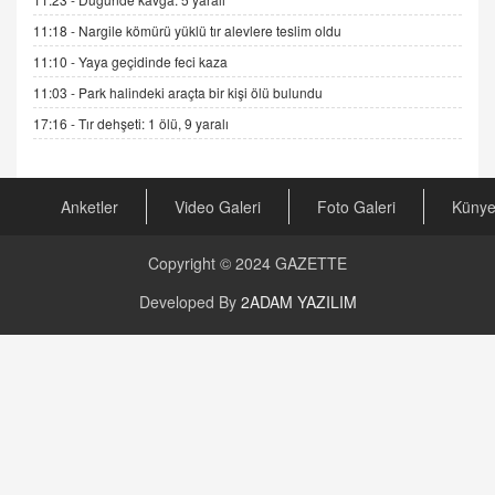
04.11.2025 12:56
11:18 -
Nargile kömürü yüklü tır alevlere teslim oldu
11:10 -
Yaya geçidinde feci kaza
AV. RÜMEYSA ÖZKALE
11:03 -
Park halindeki araçta bir kişi ölü bulundu
Kira Uyuşmazlıklarında Dava Açmadan Önce
Arabulucuya Başvuru Şartı
17:16 -
Tır dehşeti: 1 ölü, 9 yaralı
23.09.2023 16:30
CAN UĞURATEŞ
Anketler
Video Galeri
Foto Galeri
Küny
Değişen yapısıyla Suriye
16.12.2024 14:16
Copyright © 2024
GAZETTE
GÜNLÜK BURÇ YORUMU
Developed By
2ADAM YAZILIM
Günlük Burç Yorumu | 22 Kasım 2024: Koç,
Boğa, İkizler ve Daha Fazlası!
20.11.2024 17:44
PEARL SİRİUS
Mars 4 Kasım’da Aslan Burcuna Geçiyor
01.11.2025 14:25