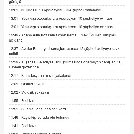
görüştü
SEHER EREK
13:21 -
30 ilde DEAŞ operasyonu: 104 şüpheli yakalandı
Kış Ayları Geldi, Hangi Önlemler Alınmalı?
13:01 -
Yasa dışı otoparkçılara operasyon: 10 şüpheliye ev hapsi
9.12.2025 10:11
13:01 -
Yasa dışı otoparkçılara operasyon: 10 şüpheliye ev hapsi
12:49 -
Adana Altın Koza'nın Orhan Kemal Emek Ödülleri sahipleri
İNCİ GÜL AKÖL
açıklandı
Trump Keşke Adana'yı da Ziyaret Etse...
06.07.2026 13:00
12:37 -
Avcılar Belediyesi soruşturmasında 12 şüpheli adliyeye sevk
edildi
12:29 -
Kuşadası Belediyesi soruşturmasında operasyon genişledi: 15
ADEM AKÖL
şüpheli gözaltında
Esed Destekçilerinin Yüzüne Vurulan Şamar:
12:17 -
Baz istasyonu hırsızı yakalandı
Sednaya
12:09 -
Otobüs kazası
11.12.2024 12:30
12:02 -
Motosiklet kazası
DR. EKREM ASLAN
11:55 -
Feci kaza
Gerçek Ne, Algı Ne? "Beraber Yürüyoruz"
Cümlesinin Peşinden
11:51 -
Sulama kanalında can verdi
19.07.2025 12:45
11:46 -
Kayıp kişi serada ölü bulundu
GÖNÜL MENEKŞE
11:41 -
Feci kaza
Şifacının Yolu
11:23 -
Düğünde kavga: 5 yaralı