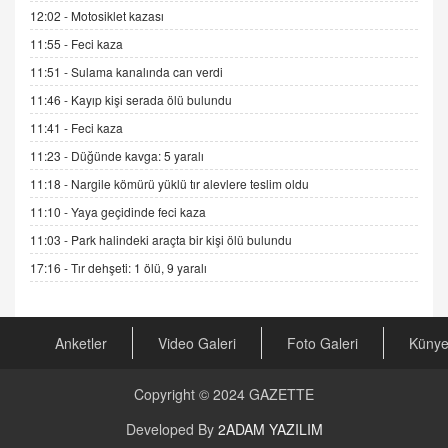
12:02 -
Motosiklet kazası
DR. EKREM ASLAN
11:55 -
Feci kaza
Gerçek Ne, Algı Ne? "Beraber Yürüyoruz"
Cümlesinin Peşinden
11:51 -
Sulama kanalında can verdi
19.07.2025 12:45
11:46 -
Kayıp kişi serada ölü bulundu
GÖNÜL MENEKŞE
11:41 -
Feci kaza
Şifacının Yolu
11:23 -
Düğünde kavga: 5 yaralı
04.11.2025 12:56
11:18 -
Nargile kömürü yüklü tır alevlere teslim oldu
11:10 -
Yaya geçidinde feci kaza
AV. RÜMEYSA ÖZKALE
11:03 -
Park halindeki araçta bir kişi ölü bulundu
Kira Uyuşmazlıklarında Dava Açmadan Önce
Arabulucuya Başvuru Şartı
17:16 -
Tır dehşeti: 1 ölü, 9 yaralı
23.09.2023 16:30
CAN UĞURATEŞ
Anketler
Video Galeri
Foto Galeri
Küny
Değişen yapısıyla Suriye
16.12.2024 14:16
Copyright © 2024
GAZETTE
GÜNLÜK BURÇ YORUMU
Developed By
2ADAM YAZILIM
Günlük Burç Yorumu | 22 Kasım 2024: Koç,