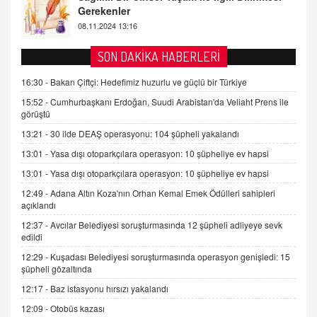
2 Kasım 2021 Salı 00:11
AV. DOĞAN CAN DOĞAN
SON DAKİKA HABERLERİ
Kişisel verilerin korunması ve dijital hukukun
gelişimi
16:30 -
Bakan Çiftçi: Hedefimiz huzurlu ve güçlü bir Türkiye
15.09.2025 16:17
15:52 -
Cumhurbaşkanı Erdoğan, Suudi Arabistan'da Veliaht Prens ile
görüştü
SEHER EREK
13:21 -
30 ilde DEAŞ operasyonu: 104 şüpheli yakalandı
Kış Ayları Geldi, Hangi Önlemler Alınmalı?
13:01 -
Yasa dışı otoparkçılara operasyon: 10 şüpheliye ev hapsi
9.12.2025 10:11
13:01 -
Yasa dışı otoparkçılara operasyon: 10 şüpheliye ev hapsi
12:49 -
Adana Altın Koza'nın Orhan Kemal Emek Ödülleri sahipleri
İNCİ GÜL AKÖL
açıklandı
Trump Keşke Adana'yı da Ziyaret Etse...
06.07.2026 13:00
12:37 -
Avcılar Belediyesi soruşturmasında 12 şüpheli adliyeye sevk
edildi
12:29 -
Kuşadası Belediyesi soruşturmasında operasyon genişledi: 15
ADEM AKÖL
şüpheli gözaltında
Esed Destekçilerinin Yüzüne Vurulan Şamar:
12:17 -
Baz istasyonu hırsızı yakalandı
Sednaya
12:09 -
Otobüs kazası
11.12.2024 12:30