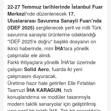
22-27 Temmuz tarihlerinde İstanbul Fuar
Merkezi
'nde düzenlenecek
17.
Uluslararası Savunma Sanayii Fuarı'nda
(IDEF 2025)
sergilenecek yerli ve milli Türk
savunma sanayisi ürünlerine odaklandığı
"IDEF 2025'e doğru" başlıklı dosyanın on
ikinci haberinde, mini
İHA
'lara yönelik
çalışmalar ele alındı.
Farklı ihtiyaçlara yönelik İHA'lar üzerinde
çalışan
Solid Aero
, fuarda iki yeni
çalışmasını duyuracak.
Üretime hazır hale getirilen Elle Fırlatılan
Taarruzi
İHA KARAGUN
, hızlı
konuşlandırma ve modüler tasarımıyla
modern taktik senaryolar için geliştirilmiş
yeni nesil bir taktik İHA. Tek bir operatörün