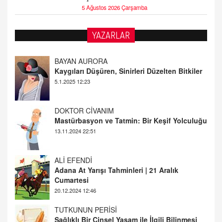
5 Ağustos 2026 Çarşamba
YAZARLAR
DOKTOR CİVANIM
Mastürbasyon ve Tatmin: Bir Keşif Yolculuğu
13.11.2024 22:51
ALİ EFENDİ
Adana At Yarışı Tahminleri | 21 Aralık
Cumartesi
20.12.2024 12:46
TUTKUNUN PERİSİ
Sağlıklı Bir Cinsel Yaşam ile İlgili Bilinmesi
Gerekenler
08.11.2024 13:16
FARUK ÖNALAN
Tezkere Onaylanmasaydı…