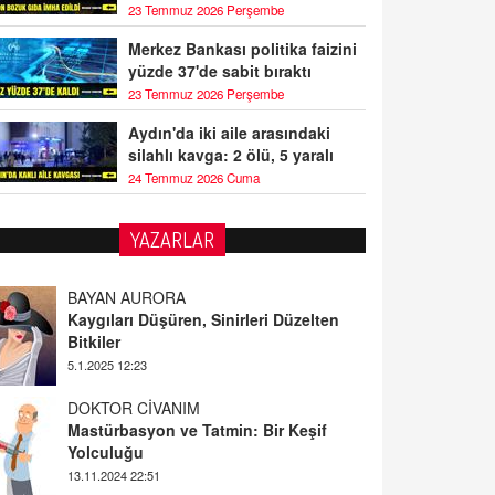
23 Temmuz 2026 Perşembe
Merkez Bankası politika faizini
yüzde 37'de sabit bıraktı
23 Temmuz 2026 Perşembe
Aydın'da iki aile arasındaki
silahlı kavga: 2 ölü, 5 yaralı
24 Temmuz 2026 Cuma
YAZARLAR
BAYAN AURORA
Kaygıları Düşüren, Sinirleri Düzelten
Bitkiler
5.1.2025 12:23
DOKTOR CİVANIM
Mastürbasyon ve Tatmin: Bir Keşif
Yolculuğu
13.11.2024 22:51
ALİ EFENDİ