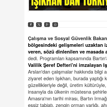
Çalışma ve Sosyal Güvenlik Bakanı
bölgesindeki gelişmeleri uzaktan i
veren, sözü dinlenilen ve masada ağ
dedi.
Programları kapsamında Bartın'a 
Valilik Şeref Defteri'ni imzalayan I
Arslan'dan çalışmalar hakkında bilgi a
ziyaret eden Işıkhan, burada yaptığı 
güzellikleriyle değil, üretim kültürüyle
insanıyla da ülkenin müstesna şehirle
Amasra'nın tarihi mirası, Bartın Irmağı
eşsiz tabiatı, zengin orman varlığı, ahş