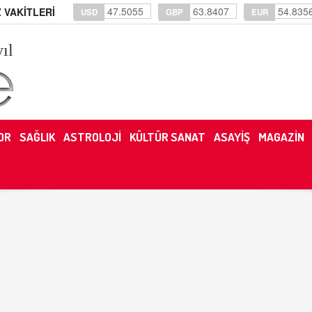
47.5055
63.8407
54.835
 VAKİTLERİ
USD
GBP
EUR
yıl
OR
SAĞLIK
ASTROLOJİ
KÜLTÜR SANAT
ASAYİŞ
MAGAZİN