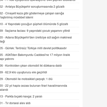
9.12.2025 10:11
52 -
Antalya Büyükşehir soruşturmasında 2 gözaltı
İNCİ GÜL AKÖL
32 -
Cinayeti kaza gibi göstermeye çalışan sanığa
Trump Keşke Adana'yı da Ziyaret Etse...
rlaştırılmış müebbet istemi
06.07.2026 13:00
10 -
4 Yaşındaki çocuğun şüpheli ölümünde 5 gözaltı
39 -
İlaçlama faciası: 9 yaşındaki çocuk yaşamını yitirdi
ADEM AKÖL
20 -
Adana Büyükşehir'den üreticiye süt sağım makinesi
Esed Destekçilerinin Yüzüne Vurulan
teği
Şamar: Sednaya
05 -
Gürlek: Terörsüz Türkiye milli devlet politikasıdır
11.12.2024 12:30
35 -
ASKİ'den Bakımyurdu Caddesi'ne 17 milyon liralık
yapı yatırımı
DR. EKREM ASLAN
Gerçek Ne, Algı Ne? "Beraber
26 -
Kontrolden çıkan otomobil iki dükkana daldı
Yürüyoruz" Cümlesinin Peşinden
39 -
62,9 kilo uyuşturucu ele geçirildi
19.07.2025 12:45
29 -
Otomobil ile motosiklet çarpıştı: 1 ölü
GÖNÜL MENEKŞE
20 -
22 yıl hapis cezası bulunan firari havalimanında
Şifacının Yolu
alandı
04.11.2025 12:56
13 -
Parkta bıçaklı kavga: 2 yaralı
01 -
Tır dorsesi alev aldı