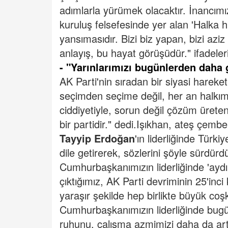
adımlarla yürümek olacaktır. İnancımız
kuruluş felsefesinde yer alan 'Halka 
yansımasıdır. Bizi biz yapan, bizi az
anlayış, bu hayat görüşüdür." ifadeleri
- "Yarınlarımızı bugünlerden daha
AK Parti'nin sıradan bir siyasi harek
seçimden seçime değil, her an halkı
ciddiyetiyle, sorun değil çözüm üreten,
bir partidir." dedi.
Işıkhan, ateş çemb
Tayyip Erdoğan
'ın liderliğinde Türk
dile getirerek, sözlerini şöyle sürdürd
Cumhurbaşkanımızın liderliğinde 'aydın
çıktığımız, AK Parti devriminin 25'inc
yaraşır şekilde hep birlikte büyük co
Cumhurbaşkanımızın liderliğinde bugün
ruhunu, çalışma azmimizi daha da art