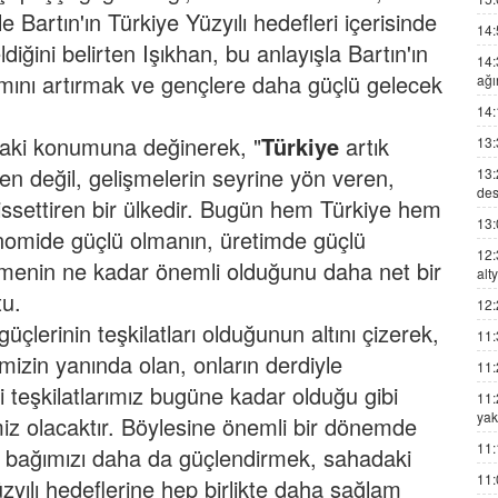
e Bartın'ın Türkiye Yüzyılı hedefleri içerisinde
14:
ldiğini belirten Işıkhan, bu anlayışla Bartın'ın
14:
amını artırmak ve gençlere daha güçlü gelecek
ağı
14:
ndaki konumuna değinerek, "
Türkiye
artık
13:
en değil, gelişmelerin seyrine yön veren,
13:
des
hissettiren bir ülkedir. Bugün hem Türkiye hem
13:
nomide güçlü olmanın, üretimde güçlü
12:
etmenin ne kadar önemli olduğunu daha net bir
alt
tu.
12:
lerinin teşkilatları olduğunun altını çizerek,
11:
mizin yanında olan, onların derdiyle
11:
i teşkilatlarımız bugüne kadar olduğu gibi
11:
yak
 olacaktır. Böylesine önemli bir dönemde
11:
ül bağımızı daha da güçlendirmek, sahadaki
11:
zyılı hedeflerine hep birlikte daha sağlam