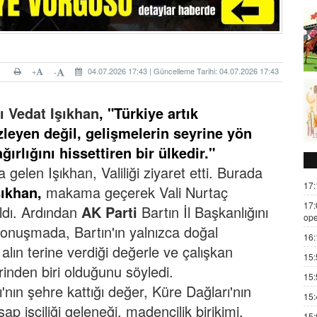
+
04.07.2026 17:43 | Güncelleme Tarihi: 04.07.2026 17:43
-
 Vedat Işıkhan
,
"Türkiye artık
zleyen değil, gelişmelerin seyrine yön
ırlığını hissettiren bir ülkedir."
gelen Işıkhan, Valiliği ziyaret etti. Burada
17:
şıkhan,
makama geçerek Vali Nurtaç
17:
ldı.
Ardından
AK Parti
Bartın İl Başkanlığını
ope
konuşmada, Bartın'ın yalnızca doğal
16:
, alın terine verdiği değerle ve çalışkan
15:
rinden biri olduğunu söyledi.
15:
'nın şehre kattığı değer, Küre Dağları'nın
15:
ap işçiliği geleneği, madencilik birikimi,
15: