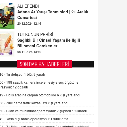
Adana At Yarışı Tahminleri | 21 Aralık
Cumartesi
20.12.2024 12:46
TUTKUNUN PERİSİ
Sağlıklı Bir Cinsel Yaşam ile İlgili
Bilinmesi Gerekenler
08.11.2024 13:16
FARUK ÖNALAN
Tezkere Onaylanmasaydı…
SON DAKİKA HABERLERİ
2 Kasım 2021 Salı 00:11
16 -
Tır dehşeti: 1 ölü, 9 yaralı
00 -
198 saatlik kamera incelemesiyle suç örgütüne
AV. DOĞAN CAN DOĞAN
rasyon: 12 gözaltı
Kişisel verilerin korunması ve dijital
19 -
Polis aracına çarpan otomobilde 6 kişi yaralandı
hukukun gelişimi
15.09.2025 16:17
58 -
Zincirleme trafik kazası: 29 kişi yaralandı
50 -
Silah ve mühimmat operasyonu: 2 şüpheli tutuklandı
SEHER EREK
Kış Ayları Geldi, Hangi Önlemler
42 -
Yasa dışı bahis operasyonu: 1 tutuklama
Alınmalı?
04 -
71 ilde uyuşturucu operasyonu: 844 şüpheli tutuklandı