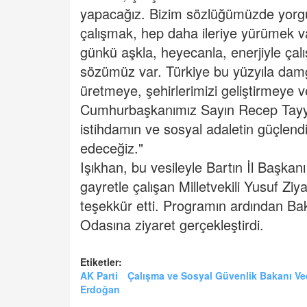
yapacağız. Bizim sözlüğümüzde yorgun
çalışmak, hep daha ileriye yürümek va
günkü aşkla, heyecanla, enerjiyle ça
sözümüz var. Türkiye bu yüzyıla damg
üretmeye, şehirlerimizi geliştirmeye
Cumhurbaşkanımız Sayın Recep Tayyip E
istihdamın ve sosyal adaletin güçlend
edeceğiz."
Işıkhan, bu vesileyle Bartın İl Başkan
gayretle çalışan Milletvekili Yusuf Zi
teşekkür etti.
Programın ardından Bak
Odasına ziyaret gerçekleştirdi.
Etiketler:
AK Parti
Çalışma ve Sosyal Güvenlik Bakanı Ve
Erdoğan