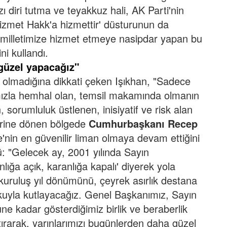
ı diri tutma ve teyakkuz hali, AK Parti'nin
hizmet Hakk'a hizmettir' düsturunun da
iz milletimize hizmet etmeye nasipdar yapan bu
ni kullandı.
 güzel yapacağız"
et olmadığına dikkati çeken Işıkhan, "Sadece
mızla hemhal olan, temsil makamında olmanın
 sorumluluk üstlenen, inisiyatif ve risk alan
erine dönen bölgede
Cumhurbaşkanı Recep
iye'nin en güvenilir liman olmaya devam ettiğini
ü:
"Gelecek ay, 2001 yılında Sayın
lığa açık, karanlığa kapalı' diyerek yola
i kuruluş yıl dönümünü, çeyrek asırlık destana
şkuyla kutlayacağız. Genel Başkanımız, Sayın
e kadar gösterdiğimiz birlik ve beraberlik
ırarak, yarınlarımızı bugünlerden daha güzel