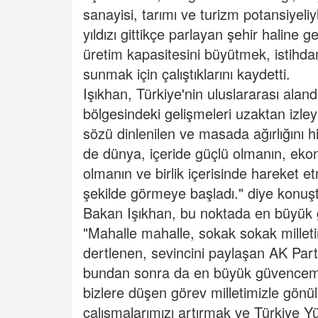
sanayisi, tarımı ve turizm potansiyeliyl
yıldızı gittikçe parlayan şehir haline ge
üretim kapasitesini büyütmek, istihd
sunmak için çalıştıklarını kaydetti.
Işıkhan, Türkiye'nin uluslararası ala
bölgesindeki gelişmeleri uzaktan izley
sözü dinlenilen ve masada ağırlığını 
de dünya, içeride güçlü olmanın, eko
olmanın ve birlik içerisinde hareket 
şekilde görmeye başladı." diye konuş
Bakan Işıkhan, bu noktada en büyük güç
"Mahalle mahalle, sokak sokak milleti
dertlenen, sevincini paylaşan AK Part
bundan sonra da en büyük güvencemiz
bizlere düşen görev milletimizle gön
çalışmalarımızı artırmak ve Türkiye Yü