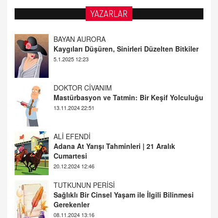
YAZARLAR
DOKTOR CİVANIM
Mastürbasyon ve Tatmin: Bir Keşif Yolculuğu
13.11.2024 22:51
ALİ EFENDİ
Adana At Yarışı Tahminleri | 21 Aralık
Cumartesi
20.12.2024 12:46
TUTKUNUN PERİSİ
Sağlıklı Bir Cinsel Yaşam ile İlgili Bilinmesi
Gerekenler
08.11.2024 13:16
FARUK ÖNALAN
Tezkere Onaylanmasaydı…
2 Kasım 2021 Salı 00:11