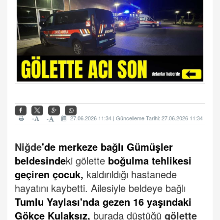
+
27.06.2026 11:34 | Güncelleme Tarihi: 27.06.2026 11:34
-
Niğde
'de merkeze bağlı Gümüşler
beldesinde
ki gölette
boğulma tehlikesi
geçiren çocuk,
kaldırıldığı hastanede
hayatını kaybetti.
Ailesiyle beldeye bağlı
Tumlu Yaylası'nda gezen 16 yaşındaki
Gökçe Kulaksız,
burada düştüğü
gölette