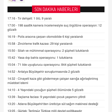
AV. DOĞAN CAN DOĞAN
SON DAKİKA HABERLERİ
Kişisel verilerin korunması ve dijital hukukun
gelişimi
17:16 -
Tır dehşeti: 1 ölü, 9 yaralı
15.09.2025 16:17
17:00 -
198 saatlik kamera incelemesiyle suç örgütüne operasyon: 12
gözaltı
SEHER EREK
16:19 -
Polis aracına çarpan otomobilde 6 kişi yaralandı
Kış Ayları Geldi, Hangi Önlemler Alınmalı?
15:58 -
Zincirleme trafik kazası: 29 kişi yaralandı
9.12.2025 10:11
15:50 -
Silah ve mühimmat operasyonu: 2 şüpheli tutuklandı
15:42 -
Yasa dışı bahis operasyonu: 1 tutuklama
İNCİ GÜL AKÖL
Trump Keşke Adana'yı da Ziyaret Etse...
15:04 -
71 ilde uyuşturucu operasyonu: 844 şüpheli tutuklandı
06.07.2026 13:00
14:52 -
Antalya Büyükşehir soruşturmasında 2 gözaltı
14:32 -
Cinayeti kaza gibi göstermeye çalışan sanığa ağırlaştırılmış
müebbet istemi
ADEM AKÖL
Esed Destekçilerinin Yüzüne Vurulan Şamar:
14:10 -
4 Yaşındaki çocuğun şüpheli ölümünde 5 gözaltı
Sednaya
13:39 -
İlaçlama faciası: 9 yaşındaki çocuk yaşamını yitirdi
11.12.2024 12:30
13:20 -
Adana Büyükşehir'den üreticiye süt sağım makinesi desteği
DR. EKREM ASLAN
13:05 -
Gürlek: Terörsüz Türkiye milli devlet politikasıdır