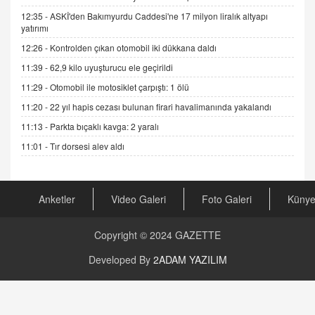
Gerçek Ne, Algı Ne? "Beraber Yürüyoruz"
12:35 -
ASKİ'den Bakımyurdu Caddesi'ne 17 milyon liralık altyapı
Cümlesinin Peşinden
yatırımı
19.07.2025 12:45
12:26 -
Kontrolden çıkan otomobil iki dükkana daldı
GÖNÜL MENEKŞE
11:39 -
62,9 kilo uyuşturucu ele geçirildi
Şifacının Yolu
11:29 -
Otomobil ile motosiklet çarpıştı: 1 ölü
04.11.2025 12:56
11:20 -
22 yıl hapis cezası bulunan firari havalimanında yakalandı
11:13 -
Parkta bıçaklı kavga: 2 yaralı
AV. RÜMEYSA ÖZKALE
Kira Uyuşmazlıklarında Dava Açmadan Önce
11:01 -
Tır dorsesi alev aldı
Arabulucuya Başvuru Şartı
23.09.2023 16:30
Anketler
Video Galeri
Foto Galeri
Küny
CAN UĞURATEŞ
Değişen yapısıyla Suriye
16.12.2024 14:16
Copyright © 2024
GAZETTE
Developed By
2ADAM YAZILIM
GÜNLÜK BURÇ YORUMU
Günlük Burç Yorumu | 22 Kasım 2024: Koç,
Boğa, İkizler ve Daha Fazlası!
20.11.2024 17:44