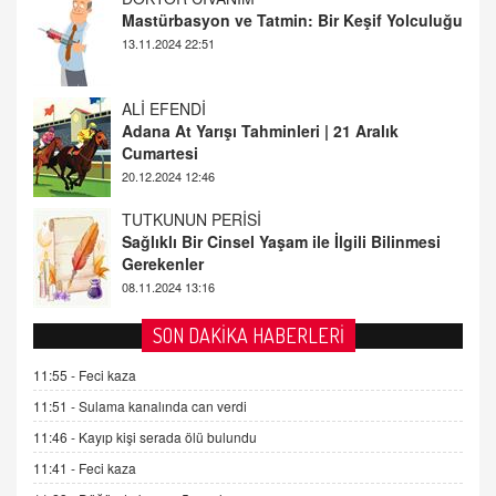
Adana At Yarışı Tahminleri | 21 Aralık
Cumartesi
20.12.2024 12:46
TUTKUNUN PERİSİ
Sağlıklı Bir Cinsel Yaşam ile İlgili Bilinmesi
Gerekenler
08.11.2024 13:16
FARUK ÖNALAN
Tezkere Onaylanmasaydı…
2 Kasım 2021 Salı 00:11
AV. DOĞAN CAN DOĞAN
SON DAKİKA HABERLERİ
Kişisel verilerin korunması ve dijital hukukun
gelişimi
11:55 -
Feci kaza
15.09.2025 16:17
11:51 -
Sulama kanalında can verdi
11:46 -
Kayıp kişi serada ölü bulundu
SEHER EREK
Kış Ayları Geldi, Hangi Önlemler Alınmalı?
11:41 -
Feci kaza
9.12.2025 10:11