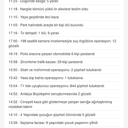
11:23 -
Düğünde kavga: 5 yaralı
11:18 -
Nargile kömürü yüklü tır alevlere teslim oldu
İNCİ GÜL AKÖL
11:10 -
Yaya geçidinde feci kaza
Trump Keşke Adana'yı da Ziyaret Etse...
11:03 -
Park halindeki araçta bir kişi ölü bulundu
06.07.2026 13:00
17:16 -
Tır dehşeti: 1 ölü, 9 yaralı
17:00 -
198 saatlik kamera incelemesiyle suç örgütüne operasyon: 12
ADEM AKÖL
gözaltı
Esed Destekçilerinin Yüzüne Vurulan Şamar:
16:19 -
Polis aracına çarpan otomobilde 6 kişi yaralandı
Sednaya
11.12.2024 12:30
15:58 -
Zincirleme trafik kazası: 29 kişi yaralandı
15:50 -
Silah ve mühimmat operasyonu: 2 şüpheli tutuklandı
DR. EKREM ASLAN
Gerçek Ne, Algı Ne? "Beraber Yürüyoruz"
15:42 -
Yasa dışı bahis operasyonu: 1 tutuklama
Cümlesinin Peşinden
15:04 -
71 ilde uyuşturucu operasyonu: 844 şüpheli tutuklandı
19.07.2025 12:45
14:52 -
Antalya Büyükşehir soruşturmasında 2 gözaltı
GÖNÜL MENEKŞE
14:32 -
Cinayeti kaza gibi göstermeye çalışan sanığa ağırlaştırılmış
Şifacının Yolu
müebbet istemi
04.11.2025 12:56
14:10 -
4 Yaşındaki çocuğun şüpheli ölümünde 5 gözaltı
13:39 -
İlaçlama faciası: 9 yaşındaki çocuk yaşamını yitirdi