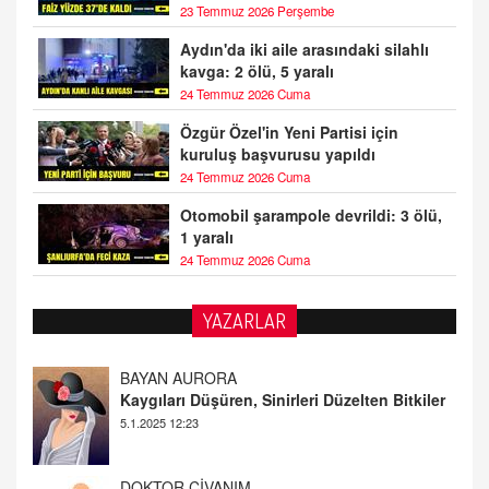
23 Temmuz 2026 Perşembe
Aydın'da iki aile arasındaki silahlı
kavga: 2 ölü, 5 yaralı
24 Temmuz 2026 Cuma
Özgür Özel'in Yeni Partisi için
kuruluş başvurusu yapıldı
24 Temmuz 2026 Cuma
Otomobil şarampole devrildi: 3 ölü,
1 yaralı
24 Temmuz 2026 Cuma
YAZARLAR
DOKTOR CİVANIM
Mastürbasyon ve Tatmin: Bir Keşif Yolculuğu
13.11.2024 22:51
ALİ EFENDİ