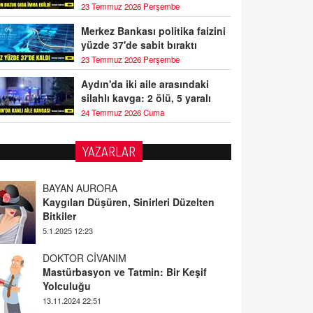
23 Temmuz 2026 Perşembe
Merkez Bankası politika faizini
yüzde 37'de sabit bıraktı
23 Temmuz 2026 Perşembe
Aydın'da iki aile arasındaki
silahlı kavga: 2 ölü, 5 yaralı
24 Temmuz 2026 Cuma
YAZARLAR
BAYAN AURORA
Kaygıları Düşüren, Sinirleri Düzelten
Bitkiler
5.1.2025 12:23
DOKTOR CİVANIM
Mastürbasyon ve Tatmin: Bir Keşif
Yolculuğu
13.11.2024 22:51