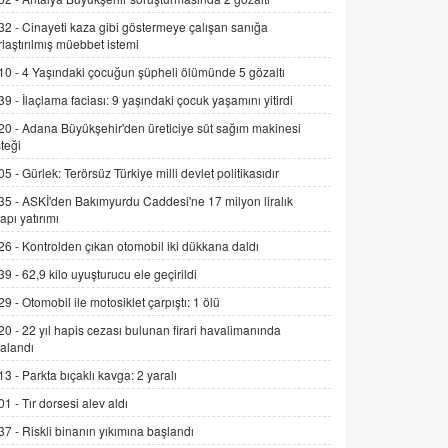
Alınmalı?
32 -
Cinayeti kaza gibi göstermeye çalışan sanığa
9.12.2025 10:11
rlaştırılmış müebbet istemi
10 -
4 Yaşındaki çocuğun şüpheli ölümünde 5 gözaltı
İNCİ GÜL AKÖL
Trump Keşke Adana'yı da Ziyaret Etse...
39 -
İlaçlama faciası: 9 yaşındaki çocuk yaşamını yitirdi
06.07.2026 13:00
20 -
Adana Büyükşehir'den üreticiye süt sağım makinesi
teği
ADEM AKÖL
05 -
Gürlek: Terörsüz Türkiye milli devlet politikasıdır
Esed Destekçilerinin Yüzüne Vurulan
35 -
ASKİ'den Bakımyurdu Caddesi'ne 17 milyon liralık
Şamar: Sednaya
yapı yatırımı
11.12.2024 12:30
26 -
Kontrolden çıkan otomobil iki dükkana daldı
DR. EKREM ASLAN
39 -
62,9 kilo uyuşturucu ele geçirildi
Gerçek Ne, Algı Ne? "Beraber
29 -
Otomobil ile motosiklet çarpıştı: 1 ölü
Yürüyoruz" Cümlesinin Peşinden
20 -
22 yıl hapis cezası bulunan firari havalimanında
19.07.2025 12:45
alandı
GÖNÜL MENEKŞE
13 -
Parkta bıçaklı kavga: 2 yaralı
Şifacının Yolu
01 -
Tır dorsesi alev aldı
04.11.2025 12:56
37 -
Riskli binanın yıkımına başlandı