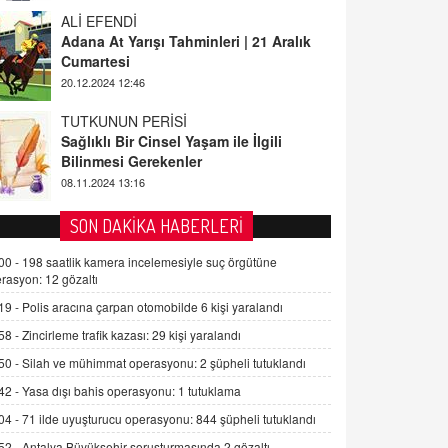
ALİ EFENDİ
Adana At Yarışı Tahminleri | 21 Aralık
Cumartesi
20.12.2024 12:46
TUTKUNUN PERİSİ
Sağlıklı Bir Cinsel Yaşam ile İlgili
Bilinmesi Gerekenler
08.11.2024 13:16
FARUK ÖNALAN
SON DAKİKA HABERLERİ
Tezkere Onaylanmasaydı…
00 -
198 saatlik kamera incelemesiyle suç örgütüne
2 Kasım 2021 Salı 00:11
rasyon: 12 gözaltı
19 -
Polis aracına çarpan otomobilde 6 kişi yaralandı
AV. DOĞAN CAN DOĞAN
58 -
Zincirleme trafik kazası: 29 kişi yaralandı
Kişisel verilerin korunması ve dijital
hukukun gelişimi
50 -
Silah ve mühimmat operasyonu: 2 şüpheli tutuklandı
15.09.2025 16:17
42 -
Yasa dışı bahis operasyonu: 1 tutuklama
04 -
71 ilde uyuşturucu operasyonu: 844 şüpheli tutuklandı
SEHER EREK
Kış Ayları Geldi, Hangi Önlemler
52 -
Antalya Büyükşehir soruşturmasında 2 gözaltı