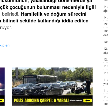
 hükümlünün, yakalandığı dönemlerde ya
çük çocuğunun bulunması nedeniyle ilgili
14:
ağı
ı
belirledi.
Hamilelik ve doğum sürecini
14:
ilinçli şekilde kullandığı iddia edilen
13:
rüyor.
13:
des
13:
kipleri
12:
alt
12:
11:
11:
11:
yak
11:
11:
10: