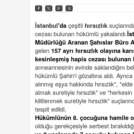
İstanbul
'da
çeşitli
hırsızlık
suçlarınd
cezası bulunan hükümlü yakalandı.
İs
Müdürlüğü Aranan Şahıslar Büro Am
gelen
157 ayrı hırsızlık olayına kar
kesinleşmiş hapis cezası bulunan
anneannesinin evinde saklandığını bel
hükümlü Şahin'i gözaltına aldı.
Ayrıca
alınmış eşya hakkında hırsızlık", "eld
almak suretiyle hırsızlık" ve "herkesin 
kilitlenmek suretiyle hırsızlık" suçla
tespit edildi.
Hükümlünün 8. çocuğuna hamile o
olduğu gerekçesiyle serbest bırakıldığ