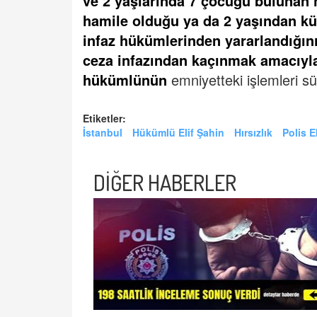
ve 2 yaşlarında 7 çocuğu bulunan
hamile olduğu ya da 2 yaşından kü
infaz hükümlerinden yararlandığın
ceza infazından kaçınmak amacıyla b
hükümlünün
emniyetteki işlemleri sü
Etiketler:
İstanbul
Hükümlü Elif Şahin
Hırsızlık
Polis E
DİĞER HABERLER