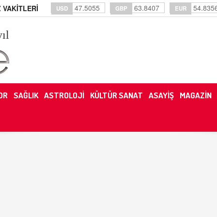
47.5055
63.8407
54.835
 VAKİTLERİ
USD
GBP
EUR
yıl
OR
SAĞLIK
ASTROLOJİ
KÜLTÜR SANAT
ASAYİŞ
MAGAZİN