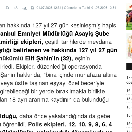
+
01.07.2026 12:34 | Güncelleme Tarihi: 01.07.2026 12:34
-
an hakkında 127 yıl 27 gün kesinleşmiş hapis
tanbul Emniyet Müdürlüğü Asayiş Şube
irliği ekipleri,
çeşitli tarihlerde meydana
ıştığı belirlenen ve hakkında 127 yıl 27 gün
hükümlü
Elif Şahin'in (32),
eşinin
irledi.
Ekipler, düzenlediği operasyonda
 Şahin hakkında, "bina içinde muhafaza altına
17:
e veya üstte taşınan eşyayı özel beceriyle
ope
girebileceği bir yerde bırakılmakla birlikte
16:
rından 18 ayrı aranma kaydının da bulunduğu
15:
15:
lduğu,
daha önce yakalandığında da gebe
15:
ı öğrenildi.
Polis ekipleri
, 12, 10, 9, 8, 6, 4
15:
14: