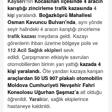
Kayseri
'nin
Kocasinan ilçesinde 4 aracın
karıştığı zincirleme trafik kazası
nda
4
kişi
yaralandı.
Boğazköprü Mahallesi
Osman Kavuncu Bulvarı'nda
, aynı yönde
seyir halindeki 4 aracın karıştığı zincirleme
trafik kazası
meydana geldi.
Kazayı
görenlerin ihbarı üzerine bölgeye polis ve
112 Acil Sağlık ekipleri
sevk
edildi.
Çarpışmanın etkisiyle savrulan
otomobillerden birinin yan yattığı
kazada 4
kişi yaralandı.
Öte yandan kazaya karışan
araçlardan 50 US 907 plakalı otomobilin
Moldova Cumhuriyeti Nevşehir Fahri
Konsolosu Uğurhan Şaşmaz’a
ait olduğu
öğrenildi.
Yaralı
lar, sağlık ekiplerince
hastaneye kaldırıldı.