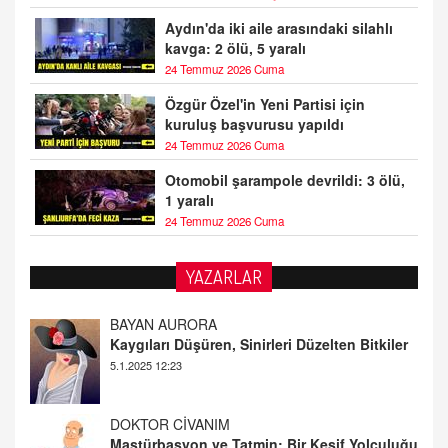
Aydın'da iki aile arasındaki silahlı
kavga: 2 ölü, 5 yaralı
24 Temmuz 2026 Cuma
Özgür Özel'in Yeni Partisi için
kuruluş başvurusu yapıldı
24 Temmuz 2026 Cuma
Otomobil şarampole devrildi: 3 ölü,
1 yaralı
24 Temmuz 2026 Cuma
YAZARLAR
DOKTOR CİVANIM
Mastürbasyon ve Tatmin: Bir Keşif Yolculuğu
13.11.2024 22:51
ALİ EFENDİ