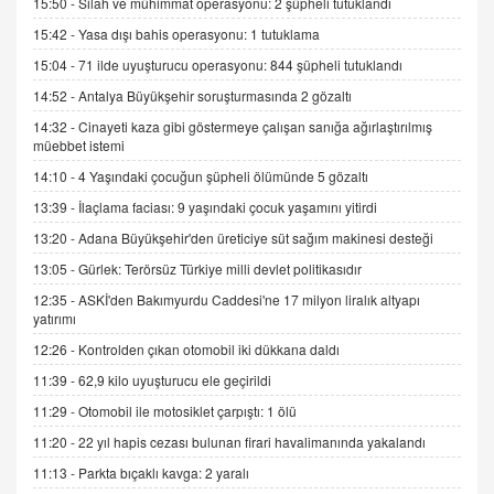
15:50 -
Silah ve mühimmat operasyonu: 2 şüpheli tutuklandı
15:42 -
Yasa dışı bahis operasyonu: 1 tutuklama
İNCİ GÜL AKÖL
Trump Keşke Adana'yı da Ziyaret Etse...
15:04 -
71 ilde uyuşturucu operasyonu: 844 şüpheli tutuklandı
06.07.2026 13:00
14:52 -
Antalya Büyükşehir soruşturmasında 2 gözaltı
14:32 -
Cinayeti kaza gibi göstermeye çalışan sanığa ağırlaştırılmış
müebbet istemi
ADEM AKÖL
Esed Destekçilerinin Yüzüne Vurulan Şamar:
14:10 -
4 Yaşındaki çocuğun şüpheli ölümünde 5 gözaltı
Sednaya
13:39 -
İlaçlama faciası: 9 yaşındaki çocuk yaşamını yitirdi
11.12.2024 12:30
13:20 -
Adana Büyükşehir'den üreticiye süt sağım makinesi desteği
DR. EKREM ASLAN
13:05 -
Gürlek: Terörsüz Türkiye milli devlet politikasıdır
Gerçek Ne, Algı Ne? "Beraber Yürüyoruz"
12:35 -
ASKİ'den Bakımyurdu Caddesi'ne 17 milyon liralık altyapı
Cümlesinin Peşinden
yatırımı
19.07.2025 12:45
12:26 -
Kontrolden çıkan otomobil iki dükkana daldı
GÖNÜL MENEKŞE
11:39 -
62,9 kilo uyuşturucu ele geçirildi
Şifacının Yolu
11:29 -
Otomobil ile motosiklet çarpıştı: 1 ölü
04.11.2025 12:56
11:20 -
22 yıl hapis cezası bulunan firari havalimanında yakalandı
11:13 -
Parkta bıçaklı kavga: 2 yaralı
AV. RÜMEYSA ÖZKALE