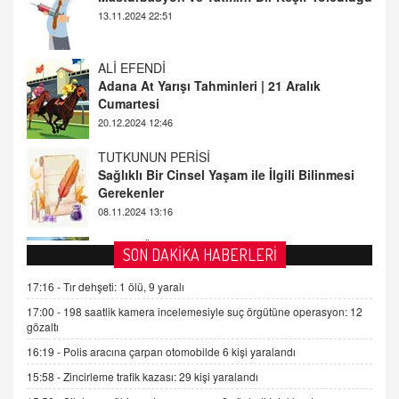
Adana At Yarışı Tahminleri | 21 Aralık
Cumartesi
20.12.2024 12:46
TUTKUNUN PERİSİ
Sağlıklı Bir Cinsel Yaşam ile İlgili Bilinmesi
Gerekenler
08.11.2024 13:16
FARUK ÖNALAN
Tezkere Onaylanmasaydı…
2 Kasım 2021 Salı 00:11
AV. DOĞAN CAN DOĞAN
SON DAKİKA HABERLERİ
Kişisel verilerin korunması ve dijital hukukun
gelişimi
17:16 -
Tır dehşeti: 1 ölü, 9 yaralı
15.09.2025 16:17
17:00 -
198 saatlik kamera incelemesiyle suç örgütüne operasyon: 12
gözaltı
SEHER EREK
16:19 -
Polis aracına çarpan otomobilde 6 kişi yaralandı
Kış Ayları Geldi, Hangi Önlemler Alınmalı?
15:58 -
Zincirleme trafik kazası: 29 kişi yaralandı
9.12.2025 10:11