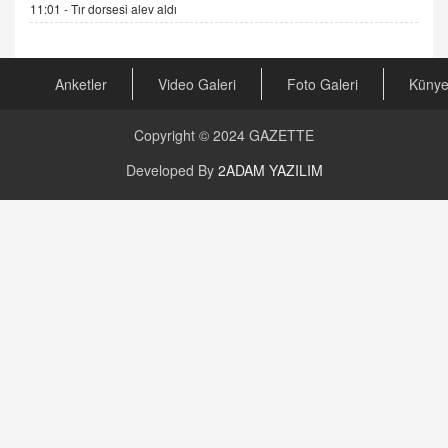
Kira Uyuşmazlıklarında Dava Açmadan Önce
11:01 -
Tır dorsesi alev aldı
Arabulucuya Başvuru Şartı
23.09.2023 16:30
Anketler
Video Galeri
Foto Galeri
Küny
CAN UĞURATEŞ
Değişen yapısıyla Suriye
16.12.2024 14:16
Copyright © 2024
GAZETTE
Developed By
2ADAM YAZILIM
GÜNLÜK BURÇ YORUMU
Günlük Burç Yorumu | 22 Kasım 2024: Koç,
Boğa, İkizler ve Daha Fazlası!
20.11.2024 17:44
PEARL SİRİUS
Mars 4 Kasım’da Aslan Burcuna Geçiyor
01.11.2025 14:25
BAYAN AURORA
Kaygıları Düşüren, Sinirleri Düzelten Bitkiler
5.1.2025 12:23