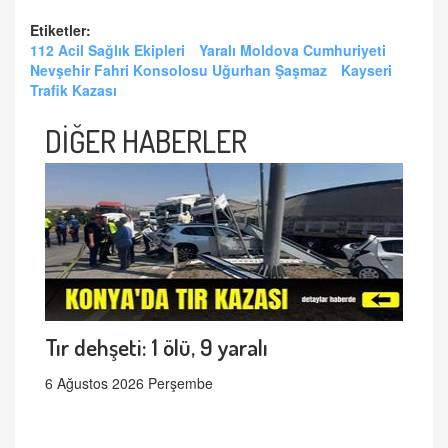
Etiketler:
112 Acil Sağlık Ekipleri
Yaralı Moldova Cumhuriyeti
Nevşehir Fahri Konsolosu Uğurhan Şaşmaz
Kayseri
Trafik Kazası
DİĞER HABERLER
Tır dehşeti: 1 ölü, 9 yaralı
6 Ağustos 2026 Perşembe