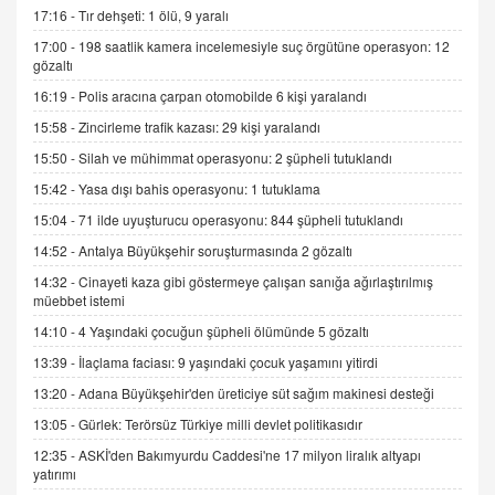
gelişimi
17:16 -
Tır dehşeti: 1 ölü, 9 yaralı
15.09.2025 16:17
17:00 -
198 saatlik kamera incelemesiyle suç örgütüne operasyon: 12
gözaltı
SEHER EREK
16:19 -
Polis aracına çarpan otomobilde 6 kişi yaralandı
Kış Ayları Geldi, Hangi Önlemler Alınmalı?
15:58 -
Zincirleme trafik kazası: 29 kişi yaralandı
9.12.2025 10:11
15:50 -
Silah ve mühimmat operasyonu: 2 şüpheli tutuklandı
15:42 -
Yasa dışı bahis operasyonu: 1 tutuklama
İNCİ GÜL AKÖL
Trump Keşke Adana'yı da Ziyaret Etse...
15:04 -
71 ilde uyuşturucu operasyonu: 844 şüpheli tutuklandı
06.07.2026 13:00
14:52 -
Antalya Büyükşehir soruşturmasında 2 gözaltı
14:32 -
Cinayeti kaza gibi göstermeye çalışan sanığa ağırlaştırılmış
müebbet istemi
ADEM AKÖL
Esed Destekçilerinin Yüzüne Vurulan Şamar:
14:10 -
4 Yaşındaki çocuğun şüpheli ölümünde 5 gözaltı
Sednaya
13:39 -
İlaçlama faciası: 9 yaşındaki çocuk yaşamını yitirdi
11.12.2024 12:30
13:20 -
Adana Büyükşehir'den üreticiye süt sağım makinesi desteği
DR. EKREM ASLAN
13:05 -
Gürlek: Terörsüz Türkiye milli devlet politikasıdır
Gerçek Ne, Algı Ne? "Beraber Yürüyoruz"
12:35 -
ASKİ'den Bakımyurdu Caddesi'ne 17 milyon liralık altyapı
Cümlesinin Peşinden
yatırımı
19.07.2025 12:45