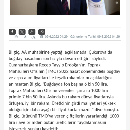
+
09.6.2022 04:29 | Güncelleme Tarihi: 09.6.2022 04:29
-
Bilgiç, AA muhabirine yaptığı açıklamada, Çukurova'da
buğday hasadının son hızıyla devam ettiğini söyledi.
Cumhurbaşkanı Recep Tayyip Erdoğan'ın, Toprak
Mahsulleri Ofisinin (TMO) 2022 hasat dönemindeki buğday
ve arpa alım fiyatları ile teşvik rakamlarını açıkladığını
anımsatan Bilgiç, "Buğdayda ton başına 6 bin 50 lira,
Toprak Mahsulleri Ofisine verenler için artı 1000 lira
primle 7 bin 50 lira. Aslında bu rakam dünya fiyatlarıyla
örtüşen, iyi bir rakam. Üreticinin girdi maliyetleri yüksek
olduğu için daha aşağı bir fiyat kurtarmazdı." diye konuştu.
Bilgiç, ürününü TMO'ya veren çiftçilerin yararlandığı 1000
lira ilave primden bütün üreticilerin faydalanmasını
isteyerek, şunları kaydetti: