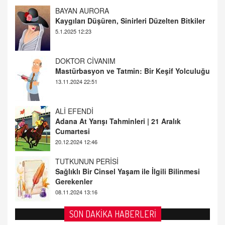
DOKTOR CİVANIM
Mastürbasyon ve Tatmin: Bir Keşif Yolculuğu
13.11.2024 22:51
ALİ EFENDİ
Adana At Yarışı Tahminleri | 21 Aralık
Cumartesi
20.12.2024 12:46
TUTKUNUN PERİSİ
Sağlıklı Bir Cinsel Yaşam ile İlgili Bilinmesi
Gerekenler
08.11.2024 13:16
FARUK ÖNALAN
Tezkere Onaylanmasaydı…
2 Kasım 2021 Salı 00:11
AV. DOĞAN CAN DOĞAN
SON DAKİKA HABERLERİ
Kişisel verilerin korunması ve dijital hukukun