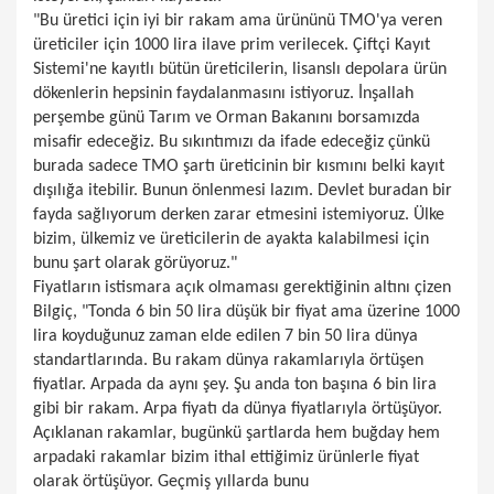
"Bu üretici için iyi bir rakam ama ürününü TMO'ya veren
üreticiler için 1000 lira ilave prim verilecek. Çiftçi Kayıt
Sistemi'ne kayıtlı bütün üreticilerin, lisanslı depolara ürün
dökenlerin hepsinin faydalanmasını istiyoruz. İnşallah
perşembe günü Tarım ve Orman Bakanını borsamızda
misafir edeceğiz. Bu sıkıntımızı da ifade edeceğiz çünkü
burada sadece TMO şartı üreticinin bir kısmını belki kayıt
dışılığa itebilir. Bunun önlenmesi lazım. Devlet buradan bir
fayda sağlıyorum derken zarar etmesini istemiyoruz. Ülke
bizim, ülkemiz ve üreticilerin de ayakta kalabilmesi için
bunu şart olarak görüyoruz."
Fiyatların istismara açık olmaması gerektiğinin altını çizen
Bilgiç, "Tonda 6 bin 50 lira düşük bir fiyat ama üzerine 1000
lira koyduğunuz zaman elde edilen 7 bin 50 lira dünya
standartlarında. Bu rakam dünya rakamlarıyla örtüşen
fiyatlar. Arpada da aynı şey. Şu anda ton başına 6 bin lira
gibi bir rakam. Arpa fiyatı da dünya fiyatlarıyla örtüşüyor.
Açıklanan rakamlar, bugünkü şartlarda hem buğday hem
arpadaki rakamlar bizim ithal ettiğimiz ürünlerle fiyat
olarak örtüşüyor. Geçmiş yıllarda bunu