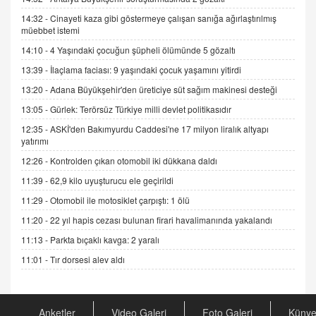
14:32 -
Cinayeti kaza gibi göstermeye çalışan sanığa ağırlaştırılmış
müebbet istemi
ADEM AKÖL
Esed Destekçilerinin Yüzüne Vurulan Şamar:
14:10 -
4 Yaşındaki çocuğun şüpheli ölümünde 5 gözaltı
Sednaya
13:39 -
İlaçlama faciası: 9 yaşındaki çocuk yaşamını yitirdi
11.12.2024 12:30
13:20 -
Adana Büyükşehir'den üreticiye süt sağım makinesi desteği
DR. EKREM ASLAN
13:05 -
Gürlek: Terörsüz Türkiye milli devlet politikasıdır
Gerçek Ne, Algı Ne? "Beraber Yürüyoruz"
12:35 -
ASKİ'den Bakımyurdu Caddesi'ne 17 milyon liralık altyapı
Cümlesinin Peşinden
yatırımı
19.07.2025 12:45
12:26 -
Kontrolden çıkan otomobil iki dükkana daldı
GÖNÜL MENEKŞE
11:39 -
62,9 kilo uyuşturucu ele geçirildi
Şifacının Yolu
11:29 -
Otomobil ile motosiklet çarpıştı: 1 ölü
04.11.2025 12:56
11:20 -
22 yıl hapis cezası bulunan firari havalimanında yakalandı
11:13 -
Parkta bıçaklı kavga: 2 yaralı
AV. RÜMEYSA ÖZKALE
Kira Uyuşmazlıklarında Dava Açmadan Önce
11:01 -
Tır dorsesi alev aldı
Arabulucuya Başvuru Şartı
23.09.2023 16:30
Anketler
Video Galeri
Foto Galeri
Küny
CAN UĞURATEŞ