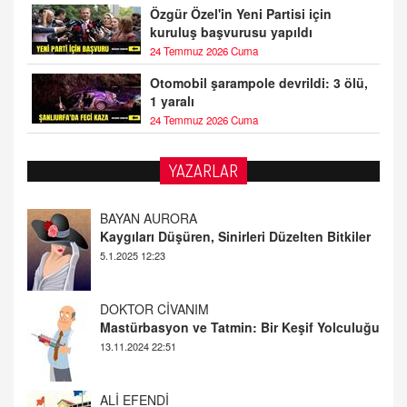
Özgür Özel'in Yeni Partisi için
kuruluş başvurusu yapıldı
24 Temmuz 2026 Cuma
Otomobil şarampole devrildi: 3 ölü,
1 yaralı
24 Temmuz 2026 Cuma
YAZARLAR
DOKTOR CİVANIM
Mastürbasyon ve Tatmin: Bir Keşif Yolculuğu
13.11.2024 22:51
ALİ EFENDİ
Adana At Yarışı Tahminleri | 21 Aralık
Cumartesi
20.12.2024 12:46
TUTKUNUN PERİSİ