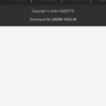
Değişen yapısıyla Suriye
16.12.2024 14:16
Copyright © 2024
GAZETTE
Developed By
2ADAM YAZILIM
GÜNLÜK BURÇ YORUMU
Günlük Burç Yorumu | 22 Kasım 2024: Koç,
Boğa, İkizler ve Daha Fazlası!
20.11.2024 17:44
PEARL SİRİUS
Mars 4 Kasım’da Aslan Burcuna Geçiyor
01.11.2025 14:25
BAYAN AURORA
Kaygıları Düşüren, Sinirleri Düzelten Bitkiler
5.1.2025 12:23