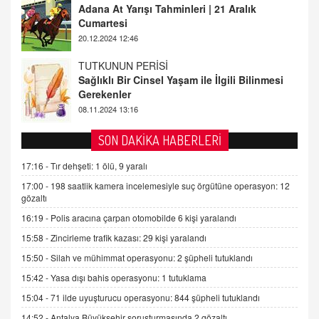
Sağlıklı Bir Cinsel Yaşam ile İlgili Bilinmesi
Gerekenler
08.11.2024 13:16
FARUK ÖNALAN
Tezkere Onaylanmasaydı…
2 Kasım 2021 Salı 00:11
AV. DOĞAN CAN DOĞAN
SON DAKİKA HABERLERİ
Kişisel verilerin korunması ve dijital hukukun
gelişimi
17:16 -
Tır dehşeti: 1 ölü, 9 yaralı
15.09.2025 16:17
17:00 -
198 saatlik kamera incelemesiyle suç örgütüne operasyon: 12
gözaltı
SEHER EREK
16:19 -
Polis aracına çarpan otomobilde 6 kişi yaralandı
Kış Ayları Geldi, Hangi Önlemler Alınmalı?
15:58 -
Zincirleme trafik kazası: 29 kişi yaralandı
9.12.2025 10:11
15:50 -
Silah ve mühimmat operasyonu: 2 şüpheli tutuklandı
15:42 -
Yasa dışı bahis operasyonu: 1 tutuklama
İNCİ GÜL AKÖL
Trump Keşke Adana'yı da Ziyaret Etse...
15:04 -
71 ilde uyuşturucu operasyonu: 844 şüpheli tutuklandı
06.07.2026 13:00
14:52 -
Antalya Büyükşehir soruşturmasında 2 gözaltı