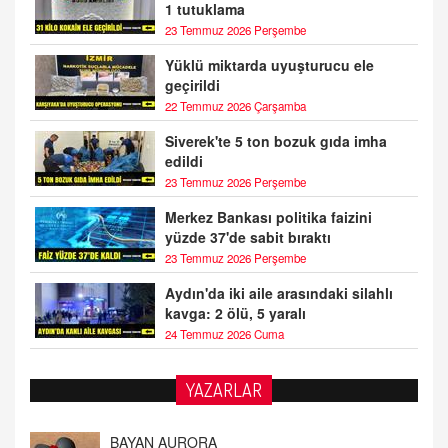
1 tutuklama
23 Temmuz 2026 Perşembe
Yüklü miktarda uyuşturucu ele
geçirildi
22 Temmuz 2026 Çarşamba
Siverek'te 5 ton bozuk gıda imha
edildi
23 Temmuz 2026 Perşembe
Merkez Bankası politika faizini
yüzde 37'de sabit bıraktı
23 Temmuz 2026 Perşembe
Aydın'da iki aile arasındaki silahlı
kavga: 2 ölü, 5 yaralı
24 Temmuz 2026 Cuma
BAYAN AURORA
YAZARLAR
Kaygıları Düşüren, Sinirleri Düzelten Bitkiler
5.1.2025 12:23