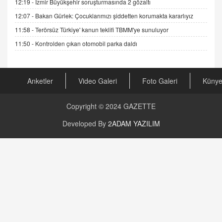
19.07.2025 12:45
12:19 -
İzmir Büyükşehir soruşturmasında 2 gözaltı
12:07 -
Bakan Gürlek: Çocuklarımızı şiddetten korumakta kararlıyız
GÖNÜL MENEKŞE
Şifacının Yolu
11:58 -
Terörsüz Türkiye' kanun teklifi TBMM'ye sunuluyor
04.11.2025 12:56
11:50 -
Kontrolden çıkan otomobil parka daldı
AV. RÜMEYSA ÖZKALE
Kira Uyuşmazlıklarında Dava Açmadan Önce
Anketler
Video Galeri
Foto Galeri
Küny
Arabulucuya Başvuru Şartı
23.09.2023 16:30
Copyright © 2024
GAZETTE
CAN UĞURATEŞ
Developed By
2ADAM YAZILIM
Değişen yapısıyla Suriye
16.12.2024 14:16
GÜNLÜK BURÇ YORUMU
Günlük Burç Yorumu | 22 Kasım 2024: Koç,
Boğa, İkizler ve Daha Fazlası!
20.11.2024 17:44
PEARL SİRİUS