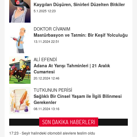
DOKTOR CİVANIM
Mastürbasyon ve Tatmin: Bir Keşif Yolculuğu
13.11.2024 22:51
ALİ EFENDİ
Adana At Yarışı Tahminleri | 21 Aralık
Cumartesi
20.12.2024 12:46
TUTKUNUN PERİSİ
Sağlıklı Bir Cinsel Yaşam ile İlgili Bilinmesi
Gerekenler
08.11.2024 13:16
FARUK ÖNALAN
Tezkere Onaylanmasaydı…
2 Kasım 2021 Salı 00:11
SON DAKİKA HABERLERİ
AV. DOĞAN CAN DOĞAN
17:23 -
Seyir halindeki otomobil alevlere teslim oldu