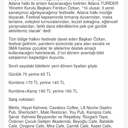
Adana halkı ile anlam kazanacağını belirten Adana TURİDER
Yönetim Kurulu Başkanı Feridun Özkan, “16 ulusal, 3 yerel
sanatçımızı ağırlayacağımız festivalle, Adana halkı müziğe
doyacak. Festival kapsamında tırmanış duvarından, masa
tenisine, voleybol turnuvalarından, lezzet sokağına, eğlenceli
yarışmalardan, farklı dans etkinliklerine pek çok günlük
aktivitemiz olacak” dedi.
Tüm bölge halkını festivale davet eden Başkan Özkan,
festival gelirinin, pandemi sürecinde yara alan esnafa ve
SMA hastası çocuklar ile ailelerine destek amaçlı
kullanılacağını hatırlatarak, 2’nci dönem avantajlı bilet
satışlarının başladığını duyurdu.
Sınırlı sayıdaki biletlerin yeni dönem fiyatları şöyle:
Günlük 75 yerine 65 TL
Kombine 170 TL yerine 140 TL
Kombine+Kamp 190 TL yerine 160 TL
Satış noktaları:
Biletix, Hayal Kahvesi, Cavabox Coffee, LA Noche Gastro
Pub, Sherlock01, Maki Restoran, You Pub, Kampüs Cafe,
Sanat Kahvesi Beyazevler ve Reşatbey, Rüzgarlı Tepe,
Özlenen Çocuk Gelişim Akademisi, Beyoğlu Cafe, Bataklık
Cafe, Çingene Cafe, Mira Cafe, Çamlık Cafe, Kaset Cafe,