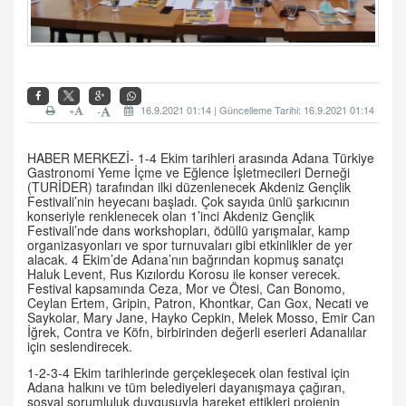
+
16.9.2021 01:14 | Güncelleme Tarihi: 16.9.2021 01:14
-
HABER MERKEZİ- 1-4 Ekim tarihleri arasında Adana Türkiye
Gastronomi Yeme İçme ve Eğlence İşletmecileri Derneği
(TURİDER) tarafından ilki düzenlenecek Akdeniz Gençlik
Festivali’nin heyecanı başladı. Çok sayıda ünlü şarkıcının
konseriyle renklenecek olan 1’inci Akdeniz Gençlik
Festivali’nde dans workshopları, ödüllü yarışmalar, kamp
organizasyonları ve spor turnuvaları gibi etkinlikler de yer
alacak. 4 Ekim’de Adana’nın bağrından kopmuş sanatçı
Haluk Levent, Rus Kızılordu Korosu ile konser verecek.
Festival kapsamında Ceza, Mor ve Ötesi, Can Bonomo,
Ceylan Ertem, Gripin, Patron, Khontkar, Can Gox, Necati ve
Saykolar, Mary Jane, Hayko Cepkin, Melek Mosso, Emir Can
İğrek, Contra ve Köfn, birbirinden değerli eserleri Adanalılar
için seslendirecek.
1-2-3-4 Ekim tarihlerinde gerçekleşecek olan festival için
Adana halkını ve tüm belediyeleri dayanışmaya çağıran,
sosyal sorumluluk duygusuyla hareket ettikleri projenin