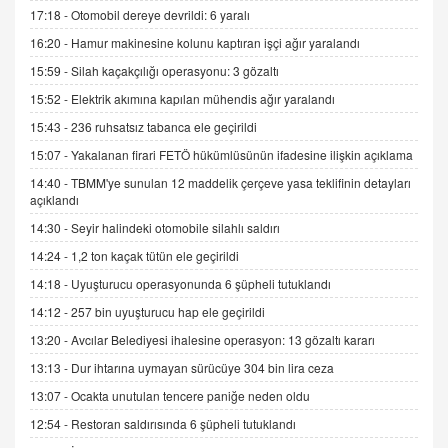
Kişisel verilerin korunması ve dijital hukukun
17:18 -
Otomobil dereye devrildi: 6 yaralı
gelişimi
16:20 -
Hamur makinesine kolunu kaptıran işçi ağır yaralandı
15.09.2025 16:17
15:59 -
Silah kaçakçılığı operasyonu: 3 gözaltı
SEHER EREK
15:52 -
Elektrik akımına kapılan mühendis ağır yaralandı
Kış Ayları Geldi, Hangi Önlemler Alınmalı?
15:43 -
236 ruhsatsız tabanca ele geçirildi
9.12.2025 10:11
15:07 -
Yakalanan firari FETÖ hükümlüsünün ifadesine ilişkin açıklama
14:40 -
TBMM'ye sunulan 12 maddelik çerçeve yasa teklifinin detayları
İNCİ GÜL AKÖL
açıklandı
Trump Keşke Adana'yı da Ziyaret Etse...
14:30 -
Seyir halindeki otomobile silahlı saldırı
06.07.2026 13:00
14:24 -
1,2 ton kaçak tütün ele geçirildi
14:18 -
Uyuşturucu operasyonunda 6 şüpheli tutuklandı
ADEM AKÖL
Esed Destekçilerinin Yüzüne Vurulan Şamar:
14:12 -
257 bin uyuşturucu hap ele geçirildi
Sednaya
13:20 -
Avcılar Belediyesi ihalesine operasyon: 13 gözaltı kararı
11.12.2024 12:30
13:13 -
Dur ihtarına uymayan sürücüye 304 bin lira ceza
DR. EKREM ASLAN
13:07 -
Ocakta unutulan tencere paniğe neden oldu
Gerçek Ne, Algı Ne? "Beraber Yürüyoruz"
12:54 -
Restoran saldırısında 6 şüpheli tutuklandı
Cümlesinin Peşinden