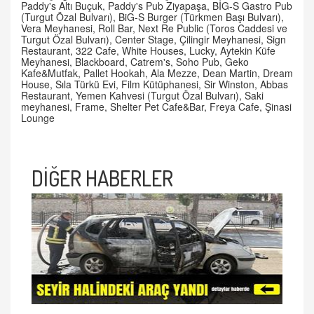
Paddy's Altı Buçuk, Paddy's Pub Ziyapaşa, BİG-S Gastro Pub
(Turgut Özal Bulvarı), BiG-S Burger (Türkmen Başı Bulvarı),
Vera Meyhanesi, Roll Bar, Next Re Public (Toros Caddesi ve
Turgut Özal Bulvarı), Center Stage, Çilingir Meyhanesi, Sign
Restaurant, 322 Cafe, White Houses, Lucky, Aytekin Küfe
Meyhanesi, Blackboard, Catrem's, Soho Pub, Geko
Kafe&Mutfak, Pallet Hookah, Ala Mezze, Dean Martin, Dream
House, Sıla Türkü Evi, Film Kütüphanesi, Sir Winston, Abbas
Restaurant, Yemen Kahvesi (Turgut Özal Bulvarı), Saki
meyhanesi, Frame, Shelter Pet Cafe&Bar, Freya Cafe, Şinasi
Lounge
DİĞER HABERLER