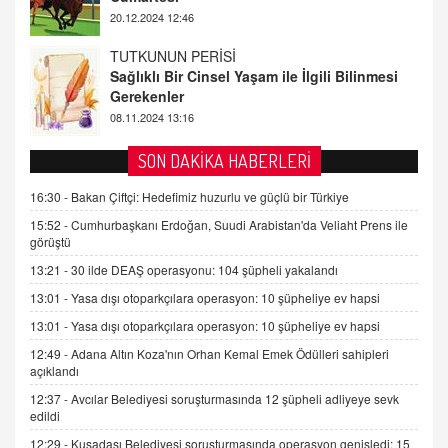
08.11.2024 13:16
FARUK ÖNALAN
Tezkere Onaylanmasaydı…
2 Kasım 2021 Salı 00:11
AV. DOĞAN CAN DOĞAN
SON DAKİKA HABERLERİ
Kişisel verilerin korunması ve dijital hukukun
gelişimi
16:30 -
Bakan Çiftçi: Hedefimiz huzurlu ve güçlü bir Türkiye
15.09.2025 16:17
15:52 -
Cumhurbaşkanı Erdoğan, Suudi Arabistan'da Veliaht Prens ile
görüştü
SEHER EREK
13:21 -
30 ilde DEAŞ operasyonu: 104 şüpheli yakalandı
Kış Ayları Geldi, Hangi Önlemler Alınmalı?
13:01 -
Yasa dışı otoparkçılara operasyon: 10 şüpheliye ev hapsi
9.12.2025 10:11
13:01 -
Yasa dışı otoparkçılara operasyon: 10 şüpheliye ev hapsi
12:49 -
Adana Altın Koza'nın Orhan Kemal Emek Ödülleri sahipleri
İNCİ GÜL AKÖL
açıklandı
Trump Keşke Adana'yı da Ziyaret Etse...
06.07.2026 13:00
12:37 -
Avcılar Belediyesi soruşturmasında 12 şüpheli adliyeye sevk
edildi
12:29 -
Kuşadası Belediyesi soruşturmasında operasyon genişledi: 15