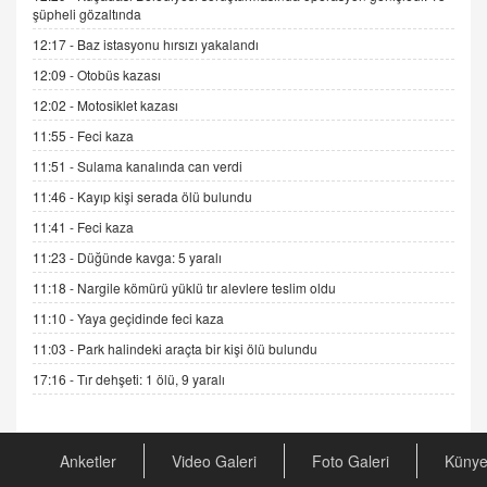
ADEM AKÖL
şüpheli gözaltında
Esed Destekçilerinin Yüzüne Vurulan Şamar:
12:17 -
Baz istasyonu hırsızı yakalandı
Sednaya
12:09 -
Otobüs kazası
11.12.2024 12:30
12:02 -
Motosiklet kazası
DR. EKREM ASLAN
11:55 -
Feci kaza
Gerçek Ne, Algı Ne? "Beraber Yürüyoruz"
Cümlesinin Peşinden
11:51 -
Sulama kanalında can verdi
19.07.2025 12:45
11:46 -
Kayıp kişi serada ölü bulundu
GÖNÜL MENEKŞE
11:41 -
Feci kaza
Şifacının Yolu
11:23 -
Düğünde kavga: 5 yaralı
04.11.2025 12:56
11:18 -
Nargile kömürü yüklü tır alevlere teslim oldu
11:10 -
Yaya geçidinde feci kaza
AV. RÜMEYSA ÖZKALE
11:03 -
Park halindeki araçta bir kişi ölü bulundu
Kira Uyuşmazlıklarında Dava Açmadan Önce
Arabulucuya Başvuru Şartı
17:16 -
Tır dehşeti: 1 ölü, 9 yaralı
23.09.2023 16:30
CAN UĞURATEŞ
Anketler
Video Galeri
Foto Galeri
Küny
Değişen yapısıyla Suriye