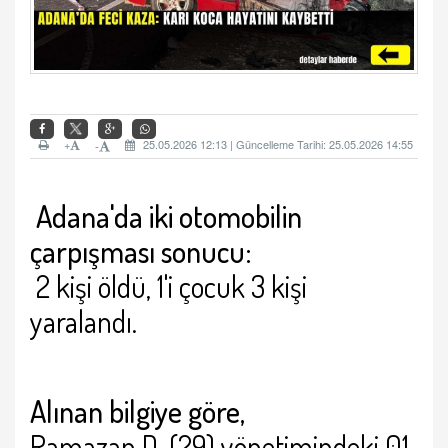
+
25.05.2026 12:13 | Güncelleme Tarihi: 25.05.2026 14:55
-
Adana'da iki otomobilin
çarpışması sonucu:
2 kişi öldü, 1'i çocuk 3 kişi
yaralandı.
Alınan bilgiye göre
,
Ramazan D. (29) yönetimindeki 01