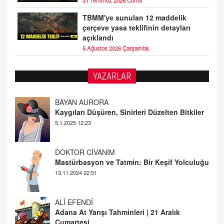
31 Temmuz 2026 Cuma
TBMM'ye sunulan 12 maddelik
çerçeve yasa teklifinin detayları
açıklandı
5 Ağustos 2026 Çarşamba
YAZARLAR
DOKTOR CİVANIM
Mastürbasyon ve Tatmin: Bir Keşif Yolculuğu
13.11.2024 22:51
ALİ EFENDİ
Adana At Yarışı Tahminleri | 21 Aralık
Cumartesi
20.12.2024 12:46
TUTKUNUN PERİSİ
Sağlıklı Bir Cinsel Yaşam ile İlgili Bilinmesi
Gerekenler