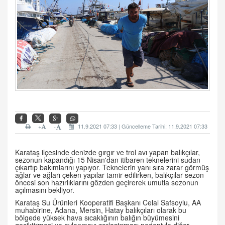
+
11.9.2021 07:33 | Güncelleme Tarihi: 11.9.2021 07:33
-
Karataş ilçesinde denizde gırgır ve trol avı yapan balıkçılar,
sezonun kapandığı 15 Nisan'dan itibaren teknelerini sudan
çıkartıp bakımlarını yapıyor. Teknelerin yanı sıra zarar görmüş
ağlar ve ağları çeken yapılar tamir edilirken, balıkçılar sezon
öncesi son hazırlıklarını gözden geçirerek umutla sezonun
açılmasını bekliyor.
Karataş Su Ürünleri Kooperatifi Başkanı Celal Safsoylu, AA
muhabirine, Adana, Mersin, Hatay balıkçıları olarak bu
bölgede yüksek hava sıcaklığının balığın büyümesini