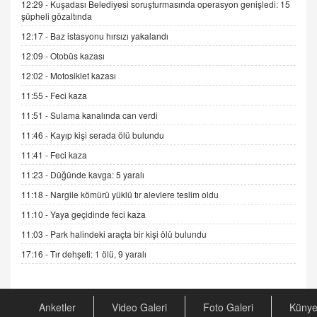
12:29 -
Kuşadası Belediyesi soruşturmasında operasyon genişledi: 15
şüpheli gözaltında
12:17 -
Baz istasyonu hırsızı yakalandı
ADEM AKÖL
Esed Destekçilerinin Yüzüne Vurulan Şamar:
12:09 -
Otobüs kazası
Sednaya
12:02 -
Motosiklet kazası
11.12.2024 12:30
11:55 -
Feci kaza
DR. EKREM ASLAN
11:51 -
Sulama kanalında can verdi
Gerçek Ne, Algı Ne? "Beraber Yürüyoruz"
11:46 -
Kayıp kişi serada ölü bulundu
Cümlesinin Peşinden
19.07.2025 12:45
11:41 -
Feci kaza
11:23 -
Düğünde kavga: 5 yaralı
GÖNÜL MENEKŞE
Şifacının Yolu
11:18 -
Nargile kömürü yüklü tır alevlere teslim oldu
04.11.2025 12:56
11:10 -
Yaya geçidinde feci kaza
11:03 -
Park halindeki araçta bir kişi ölü bulundu
AV. RÜMEYSA ÖZKALE
17:16 -
Tır dehşeti: 1 ölü, 9 yaralı
Kira Uyuşmazlıklarında Dava Açmadan Önce
Arabulucuya Başvuru Şartı
23.09.2023 16:30
Anketler
Video Galeri
Foto Galeri
Küny