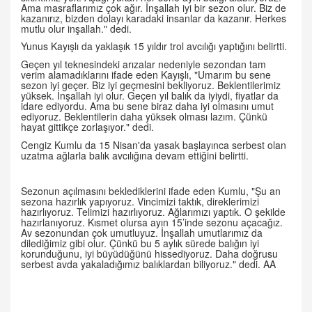
Ama masraflarımız çok ağır. İnşallah iyi bir sezon olur. Biz de
kazanırız, bizden dolayı karadaki insanlar da kazanır. Herkes
mutlu olur inşallah." dedi.
Yunus Kayışlı da yaklaşık 15 yıldır trol avcılığı yaptığını belirtti.
Geçen yıl teknesindeki arızalar nedeniyle sezondan tam
verim alamadıklarını ifade eden Kayışlı, "Umarım bu sene
sezon iyi geçer. Biz iyi geçmesini bekliyoruz. Beklentilerimiz
yüksek. İnşallah iyi olur. Geçen yıl balık da iyiydi, fiyatlar da
idare ediyordu. Ama bu sene biraz daha iyi olmasını umut
ediyoruz. Beklentilerin daha yüksek olması lazım. Çünkü
hayat gittikçe zorlaşıyor." dedi.
Cengiz Kumlu da 15 Nisan'da yasak başlayınca serbest olan
uzatma ağlarla balık avcılığına devam ettiğini belirtti.
Sezonun açılmasını beklediklerini ifade eden Kumlu, "Şu an
sezona hazırlık yapıyoruz. Vincimizi taktık, direklerimizi
hazırlıyoruz. Telimizi hazırlıyoruz. Ağlarımızı yaptık. O şekilde
hazırlanıyoruz. Kısmet olursa ayın 15’inde sezonu açacağız.
Av sezonundan çok umutluyuz. İnşallah umutlarımız da
dilediğimiz gibi olur. Çünkü bu 5 aylık sürede balığın iyi
korunduğunu, iyi büyüdüğünü hissediyoruz. Daha doğrusu
serbest avda yakaladığımız balıklardan biliyoruz." dedi. AA