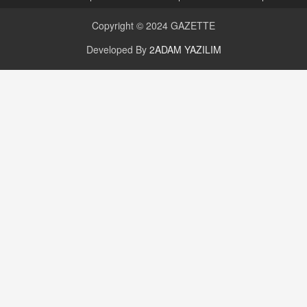
CAN UĞURATEŞ
Değişen yapısıyla Suriye
Copyright © 2024
GAZETTE
16.12.2024 14:16
Developed By
2ADAM YAZILIM
GÜNLÜK BURÇ YORUMU
Günlük Burç Yorumu | 22 Kasım 2024: Koç,
Boğa, İkizler ve Daha Fazlası!
20.11.2024 17:44
PEARL SİRİUS
Mars 4 Kasım’da Aslan Burcuna Geçiyor
01.11.2025 14:25