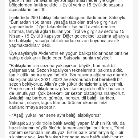
geciktirmesi ve avlanmayı zorlaştırması nedeniyle diğer
bölgelerden farklı şekilde 1 Eylül yerine 15 Eylül'de sezonu
açacaklarını belirtti.
İlçelerinde 250 balıkçı teknesi olduğunu ifade eden Safsoylu,
"Bunlardan 150 tanesi yasağa tabi olan trol ve gırgır avı
yapmaktadır. Diğer teknelerimiz ise hafif avcılık denilen
uzatma, fanyalı ağları kullanıyor. Trol ve gırgır av sezonu 15
Nisan - 15 Eylül'ü kapsıyor. Diğer geleneksel uzatma ağlarıyla
ise balıkçılar, yasağa tabi olmadan sezon boyunca avcılık
yapmaktadırlar." dedi.
Üye sayılarıyla Akdeniz'in en yoğun balıkçı filolarından birisine
sahip olduklarını ifade eden Safsoylu, şunları söyledi:
"Balıkçılarımızın sezona yaklaşırken büyük, hummalı bir
çalışması var. Sezon kapalıyken teknelerimizi bakıma aldık,
tamir ettik, sonra suya indirdik. Sonrasında ağlarımızı onardık.
Balıkçılar olarak 2021-2022 av sezonunda bol bereketli bir
sezon bekliyoruz. Allah’a çok şükür denizlerimiz iyi, verimli.
Geçen sene balıkçılarımız güzel kazanç elde ettiler bu sene
de umutluyuz. Çok bereketli bir sezon olacağına inanıyoruz.
Avladığımız barbun, gümüş, mercan, dil balığı, karides,
kalamar, sübye, lagos tüm bu ürünler ekonomimizi
canlandırmaya sebeptir."
- "Aşağı yukarı her sene aynı balığı alabiliyoruz"
Yaklaşık 20 yıldır trolle balık avcılığı yapan Muhsin Kumlu da
hazırlıklarının büyük ölçüde tamamlandığını belirterek, "Yeni
dönem sezondan umutluyuz. Bizim balık oranlarıyla ilgili bir
sıkıntımız yok. Aşağı yukarı her sene aynı balığı alabiliyoruz.