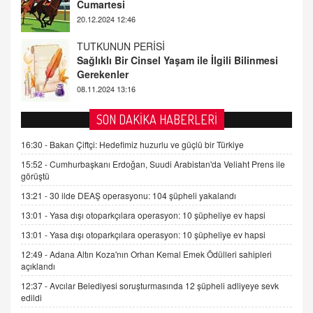
TUTKUNUN PERİSİ
Sağlıklı Bir Cinsel Yaşam ile İlgili Bilinmesi
Gerekenler
08.11.2024 13:16
FARUK ÖNALAN
Tezkere Onaylanmasaydı…
2 Kasım 2021 Salı 00:11
SON DAKİKA HABERLERİ
AV. DOĞAN CAN DOĞAN
16:30 -
Bakan Çiftçi: Hedefimiz huzurlu ve güçlü bir Türkiye
Kişisel verilerin korunması ve dijital hukukun
15:52 -
Cumhurbaşkanı Erdoğan, Suudi Arabistan'da Veliaht Prens ile
gelişimi
görüştü
15.09.2025 16:17
13:21 -
30 ilde DEAŞ operasyonu: 104 şüpheli yakalandı
SEHER EREK
13:01 -
Yasa dışı otoparkçılara operasyon: 10 şüpheliye ev hapsi
Kış Ayları Geldi, Hangi Önlemler Alınmalı?
13:01 -
Yasa dışı otoparkçılara operasyon: 10 şüpheliye ev hapsi
9.12.2025 10:11
12:49 -
Adana Altın Koza'nın Orhan Kemal Emek Ödülleri sahipleri
açıklandı
İNCİ GÜL AKÖL
12:37 -
Avcılar Belediyesi soruşturmasında 12 şüpheli adliyeye sevk
Trump Keşke Adana'yı da Ziyaret Etse...
edildi
06.07.2026 13:00