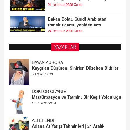
24 Temmuz 2026 Cuma
Bakan Bolat: Suudi Arabistan
transit ticareti yeniden açtı
24 Temmuz 2026 Cuma
BAYAN AURORA
YAZARLAR
Kaygıları Düşüren, Sinirleri Düzelten Bitkiler
5.1.2025 12:23
DOKTOR CİVANIM
Mastürbasyon ve Tatmin: Bir Keşif Yolculuğu
13.11.2024 22:51
ALİ EFENDİ
Adana At Yarışı Tahminleri | 21 Aralık
Cumartesi
20.12.2024 12:46