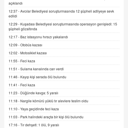
açıklandı
Trump Keşke Adana'yı da Ziyaret Etse...
06.07.2026 13:00
12:37 -
Avcılar Belediyesi soruşturmasında 12 şüpheli adliyeye sevk
edildi
12:29 -
Kuşadası Belediyesi soruşturmasında operasyon genişledi: 15
ADEM AKÖL
şüpheli gözaltında
Esed Destekçilerinin Yüzüne Vurulan Şamar:
12:17 -
Baz istasyonu hırsızı yakalandı
Sednaya
12:09 -
Otobüs kazası
11.12.2024 12:30
12:02 -
Motosiklet kazası
DR. EKREM ASLAN
11:55 -
Feci kaza
Gerçek Ne, Algı Ne? "Beraber Yürüyoruz"
Cümlesinin Peşinden
11:51 -
Sulama kanalında can verdi
19.07.2025 12:45
11:46 -
Kayıp kişi serada ölü bulundu
GÖNÜL MENEKŞE
11:41 -
Feci kaza
Şifacının Yolu
11:23 -
Düğünde kavga: 5 yaralı
04.11.2025 12:56
11:18 -
Nargile kömürü yüklü tır alevlere teslim oldu
11:10 -
Yaya geçidinde feci kaza
AV. RÜMEYSA ÖZKALE
11:03 -
Park halindeki araçta bir kişi ölü bulundu
Kira Uyuşmazlıklarında Dava Açmadan Önce
Arabulucuya Başvuru Şartı
17:16 -
Tır dehşeti: 1 ölü, 9 yaralı