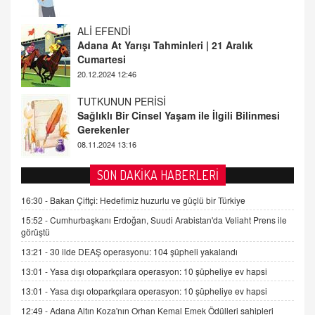
20.12.2024 12:46
TUTKUNUN PERİSİ
Sağlıklı Bir Cinsel Yaşam ile İlgili Bilinmesi
Gerekenler
08.11.2024 13:16
FARUK ÖNALAN
Tezkere Onaylanmasaydı…
2 Kasım 2021 Salı 00:11
AV. DOĞAN CAN DOĞAN
SON DAKİKA HABERLERİ
Kişisel verilerin korunması ve dijital hukukun
gelişimi
16:30 -
Bakan Çiftçi: Hedefimiz huzurlu ve güçlü bir Türkiye
15.09.2025 16:17
15:52 -
Cumhurbaşkanı Erdoğan, Suudi Arabistan'da Veliaht Prens ile
görüştü
SEHER EREK
13:21 -
30 ilde DEAŞ operasyonu: 104 şüpheli yakalandı
Kış Ayları Geldi, Hangi Önlemler Alınmalı?
13:01 -
Yasa dışı otoparkçılara operasyon: 10 şüpheliye ev hapsi
9.12.2025 10:11
13:01 -
Yasa dışı otoparkçılara operasyon: 10 şüpheliye ev hapsi
12:49 -
Adana Altın Koza'nın Orhan Kemal Emek Ödülleri sahipleri
İNCİ GÜL AKÖL