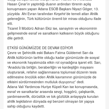
Hasan Çınar’ın yaptırdığı duanın ardından törenin açılış
konuşmasını yapan Adana ESOB Başkanı Niyazi Göger, 13.
yüzyılda Ahi Evran tarafından Kırşehir’de temeli atlan Ahilik
geleneğinin, Türk kültürünün önemli bir mirası olduğunu ifade
etti.
Ticaret İl Müdürü Adnan Ekiz ise, sanayinin ve ekonominin
gelişmesinde esnaf ve sanatkarın katkısının büyük olduğunu
dile getirdi.
ETKİSİ GÜNÜMÜZDE DE DEVAM EDİYOR
Çevre ve Şehircilik eski Bakanı Fatma Güldemet Sarı da
Ahilik kültürünün tarihte olduğu kadar günümüzde de sosyal
ve ekonomik hayatımızda etkin rol oynadığına işaret etti. Sarı,
“Anadolu’da birliğin, beraberliğin ve kardeşliğin mayasını
oluşturarak, refahın sağlanmasına toplumsal düzenin tesis
edilmesine öncülük eden Ahilik kavramının günümüzde de
etkisini sürdürmesinden mutluluk duyuyoruz” dedi.
Adana Vali Yardımcısı Huriye Küpeli Kan ise konuşmasında,
esnaf ve sanatkarlar arasında sevgi, hoşgörü, çalışkanlık,
yardımseverlik, dürüstlük ve tok gözlülük anlayışıyla kurulan
ahilik teşkilatının dünyada eşi benzeri olmayan bir yapıya
sahip olduğunu kaydetti.