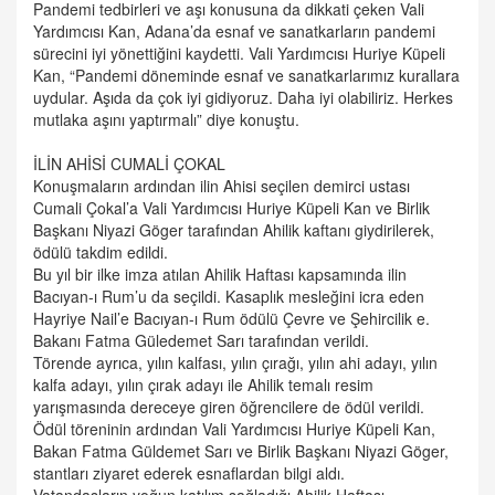
Pandemi tedbirleri ve aşı konusuna da dikkati çeken Vali
Yardımcısı Kan, Adana’da esnaf ve sanatkarların pandemi
sürecini iyi yönettiğini kaydetti. Vali Yardımcısı Huriye Küpeli
Kan, “Pandemi döneminde esnaf ve sanatkarlarımız kurallara
uydular. Aşıda da çok iyi gidiyoruz. Daha iyi olabiliriz. Herkes
mutlaka aşını yaptırmalı” diye konuştu.
İLİN AHİSİ CUMALİ ÇOKAL
Konuşmaların ardından ilin Ahisi seçilen demirci ustası
Cumali Çokal’a Vali Yardımcısı Huriye Küpeli Kan ve Birlik
Başkanı Niyazi Göger tarafından Ahilik kaftanı giydirilerek,
ödülü takdim edildi.
Bu yıl bir ilke imza atılan Ahilik Haftası kapsamında ilin
Bacıyan-ı Rum’u da seçildi. Kasaplık mesleğini icra eden
Hayriye Nail’e Bacıyan-ı Rum ödülü Çevre ve Şehircilik e.
Bakanı Fatma Güledemet Sarı tarafından verildi.
Törende ayrıca, yılın kalfası, yılın çırağı, yılın ahi adayı, yılın
kalfa adayı, yılın çırak adayı ile Ahilik temalı resim
yarışmasında dereceye giren öğrencilere de ödül verildi.
Ödül töreninin ardından Vali Yardımcısı Huriye Küpeli Kan,
Bakan Fatma Güldemet Sarı ve Birlik Başkanı Niyazi Göger,
stantları ziyaret ederek esnaflardan bilgi aldı.
Vatandaşların yoğun katılım sağladığı Ahilik Haftası