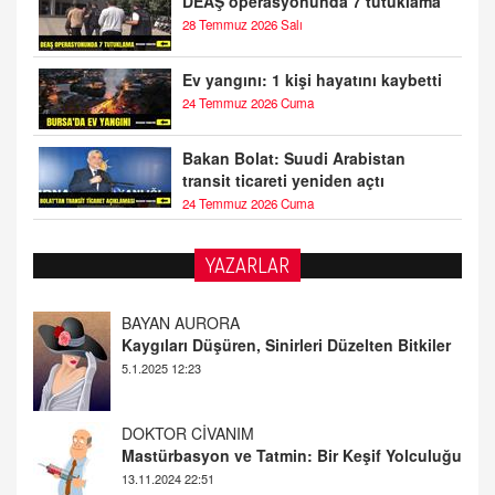
DEAŞ operasyonunda 7 tutuklama
28 Temmuz 2026 Salı
Ev yangını: 1 kişi hayatını kaybetti
24 Temmuz 2026 Cuma
Bakan Bolat: Suudi Arabistan
transit ticareti yeniden açtı
24 Temmuz 2026 Cuma
YAZARLAR
DOKTOR CİVANIM
Mastürbasyon ve Tatmin: Bir Keşif Yolculuğu
13.11.2024 22:51
ALİ EFENDİ
Adana At Yarışı Tahminleri | 21 Aralık
Cumartesi