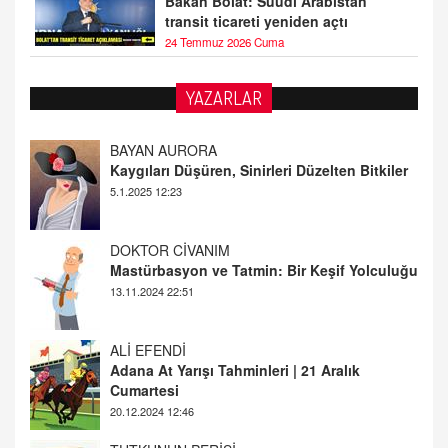
Bakan Bolat: Suudi Arabistan
transit ticareti yeniden açtı
24 Temmuz 2026 Cuma
YAZARLAR
DOKTOR CİVANIM
Mastürbasyon ve Tatmin: Bir Keşif Yolculuğu
13.11.2024 22:51
ALİ EFENDİ
Adana At Yarışı Tahminleri | 21 Aralık
Cumartesi
20.12.2024 12:46
TUTKUNUN PERİSİ
Sağlıklı Bir Cinsel Yaşam ile İlgili Bilinmesi
Gerekenler
08.11.2024 13:16