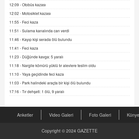
12:09 -
Otobüs kazası
11.12.2024 12:30
12:02 -
Motosiklet kazası
DR. EKREM ASLAN
11:55 -
Feci kaza
Gerçek Ne, Algı Ne? "Beraber Yürüyoruz"
Cümlesinin Peşinden
11:51 -
Sulama kanalında can verdi
19.07.2025 12:45
11:46 -
Kayıp kişi serada ölü bulundu
GÖNÜL MENEKŞE
11:41 -
Feci kaza
Şifacının Yolu
11:23 -
Düğünde kavga: 5 yaralı
04.11.2025 12:56
11:18 -
Nargile kömürü yüklü tır alevlere teslim oldu
11:10 -
Yaya geçidinde feci kaza
AV. RÜMEYSA ÖZKALE
11:03 -
Park halindeki araçta bir kişi ölü bulundu
Kira Uyuşmazlıklarında Dava Açmadan Önce
Arabulucuya Başvuru Şartı
17:16 -
Tır dehşeti: 1 ölü, 9 yaralı
23.09.2023 16:30
CAN UĞURATEŞ
Anketler
Video Galeri
Foto Galeri
Küny
Değişen yapısıyla Suriye
16.12.2024 14:16
Copyright © 2024
GAZETTE