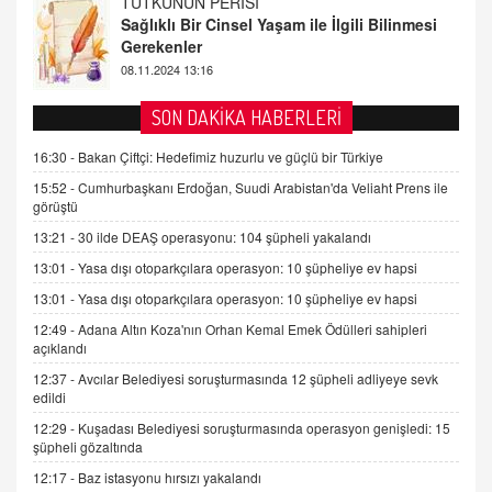
FARUK ÖNALAN
Tezkere Onaylanmasaydı…
2 Kasım 2021 Salı 00:11
AV. DOĞAN CAN DOĞAN
SON DAKİKA HABERLERİ
Kişisel verilerin korunması ve dijital hukukun
gelişimi
16:30 -
Bakan Çiftçi: Hedefimiz huzurlu ve güçlü bir Türkiye
15.09.2025 16:17
15:52 -
Cumhurbaşkanı Erdoğan, Suudi Arabistan'da Veliaht Prens ile
görüştü
SEHER EREK
13:21 -
30 ilde DEAŞ operasyonu: 104 şüpheli yakalandı
Kış Ayları Geldi, Hangi Önlemler Alınmalı?
13:01 -
Yasa dışı otoparkçılara operasyon: 10 şüpheliye ev hapsi
9.12.2025 10:11
13:01 -
Yasa dışı otoparkçılara operasyon: 10 şüpheliye ev hapsi
12:49 -
Adana Altın Koza'nın Orhan Kemal Emek Ödülleri sahipleri
İNCİ GÜL AKÖL
açıklandı
Trump Keşke Adana'yı da Ziyaret Etse...
06.07.2026 13:00
12:37 -
Avcılar Belediyesi soruşturmasında 12 şüpheli adliyeye sevk
edildi
12:29 -
Kuşadası Belediyesi soruşturmasında operasyon genişledi: 15
ADEM AKÖL
şüpheli gözaltında
Esed Destekçilerinin Yüzüne Vurulan Şamar:
12:17 -
Baz istasyonu hırsızı yakalandı
Sednaya