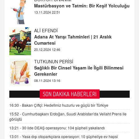
Adana At Yarışı Tahminleri | 21 Aralık
Cumartesi
20.12.2024 12:46
TUTKUNUN PERİSİ
Sağlıklı Bir Cinsel Yaşam ile İlgili Bilinmesi
Gerekenler
08.11.2024 13:16
FARUK ÖNALAN
Tezkere Onaylanmasaydı…
2 Kasım 2021 Salı 00:11
AV. DOĞAN CAN DOĞAN
SON DAKİKA HABERLERİ
Kişisel verilerin korunması ve dijital hukukun
gelişimi
16:30 -
Bakan Çiftçi: Hedefimiz huzurlu ve güçlü bir Türkiye
15.09.2025 16:17
15:52 -
Cumhurbaşkanı Erdoğan, Suudi Arabistan'da Veliaht Prens ile
görüştü
SEHER EREK
13:21 -
30 ilde DEAŞ operasyonu: 104 şüpheli yakalandı
Kış Ayları Geldi, Hangi Önlemler Alınmalı?
13:01 -
Yasa dışı otoparkçılara operasyon: 10 şüpheliye ev hapsi
9.12.2025 10:11