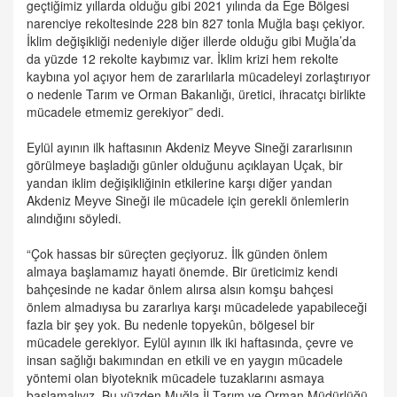
geçtiğimiz yıllarda olduğu gibi 2021 yılında da Ege Bölgesi
narenciye rekoltesinde 228 bin 827 tonla Muğla başı çekiyor.
İklim değişikliği nedeniyle diğer illerde olduğu gibi Muğla’da
da yüzde 12 rekolte kaybımız var. İklim krizi hem rekolte
kaybına yol açıyor hem de zararlılarla mücadeleyi zorlaştırıyor
o nedenle Tarım ve Orman Bakanlığı, üretici, ihracatçı birlikte
mücadele etmemiz gerekiyor” dedi.
Eylül ayının ilk haftasının Akdeniz Meyve Sineği zararlısının
görülmeye başladığı günler olduğunu açıklayan Uçak, bir
yandan iklim değişikliğinin etkilerine karşı diğer yandan
Akdeniz Meyve Sineği ile mücadele için gerekli önlemlerin
alındığını söyledi.
“Çok hassas bir süreçten geçiyoruz. İlk günden önlem
almaya başlamamız hayati önemde. Bir üreticimiz kendi
bahçesinde ne kadar önlem alırsa alsın komşu bahçesi
önlem almadıysa bu zararlıya karşı mücadelede yapabileceği
fazla bir şey yok. Bu nedenle topyekûn, bölgesel bir
mücadele gerekiyor. Eylül ayının ilk iki haftasında, çevre ve
insan sağlığı bakımından en etkili ve en yaygın mücadele
yöntemi olan biyoteknik mücadele tuzaklarını asmaya
başlamalıyız. Bu yüzden Muğla İl Tarım ve Orman Müdürlüğü