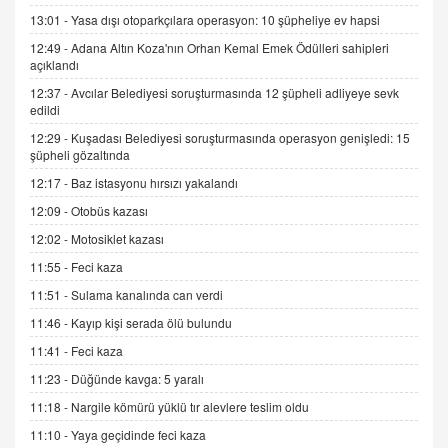
13:01 -
Yasa dışı otoparkçılara operasyon: 10 şüpheliye ev hapsi
12:49 -
Adana Altın Koza'nın Orhan Kemal Emek Ödülleri sahipleri
İNCİ GÜL AKÖL
açıklandı
Trump Keşke Adana'yı da Ziyaret Etse...
06.07.2026 13:00
12:37 -
Avcılar Belediyesi soruşturmasında 12 şüpheli adliyeye sevk
edildi
12:29 -
Kuşadası Belediyesi soruşturmasında operasyon genişledi: 15
ADEM AKÖL
şüpheli gözaltında
Esed Destekçilerinin Yüzüne Vurulan Şamar:
12:17 -
Baz istasyonu hırsızı yakalandı
Sednaya
12:09 -
Otobüs kazası
11.12.2024 12:30
12:02 -
Motosiklet kazası
DR. EKREM ASLAN
11:55 -
Feci kaza
Gerçek Ne, Algı Ne? "Beraber Yürüyoruz"
Cümlesinin Peşinden
11:51 -
Sulama kanalında can verdi
19.07.2025 12:45
11:46 -
Kayıp kişi serada ölü bulundu
GÖNÜL MENEKŞE
11:41 -
Feci kaza
Şifacının Yolu
11:23 -
Düğünde kavga: 5 yaralı
04.11.2025 12:56
11:18 -
Nargile kömürü yüklü tır alevlere teslim oldu
11:10 -
Yaya geçidinde feci kaza