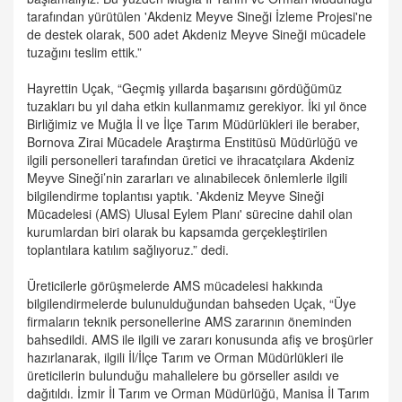
tarafından yürütülen 'Akdeniz Meyve Sineği İzleme Projesi'ne
de destek olarak, 500 adet Akdeniz Meyve Sineği mücadele
tuzağını teslim ettik.”
Hayrettin Uçak, “Geçmiş yıllarda başarısını gördüğümüz
tuzakları bu yıl daha etkin kullanmamız gerekiyor. İki yıl önce
Birliğimiz ve Muğla İl ve İlçe Tarım Müdürlükleri ile beraber,
Bornova Zirai Mücadele Araştırma Enstitüsü Müdürlüğü ve
ilgili personelleri tarafından üretici ve ihracatçılara Akdeniz
Meyve Sineği’nin zararları ve alınabilecek önlemlerle ilgili
bilgilendirme toplantısı yaptık. 'Akdeniz Meyve Sineği
Mücadelesi (AMS) Ulusal Eylem Planı' sürecine dahil olan
kurumlardan biri olarak bu kapsamda gerçekleştirilen
toplantılara katılım sağlıyoruz.” dedi.
Üreticilerle görüşmelerde AMS mücadelesi hakkında
bilgilendirmelerde bulunulduğundan bahseden Uçak, “Üye
firmaların teknik personellerine AMS zararının öneminden
bahsedildi. AMS ile ilgili ve zararı konusunda afiş ve broşürler
hazırlanarak, ilgili İl/İlçe Tarım ve Orman Müdürlükleri ile
üreticilerin bulunduğu mahallelere bu görseller asıldı ve
dağıtıldı. İzmir İl Tarım ve Orman Müdürlüğü, Manisa İl Tarım