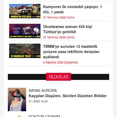
Kamyonet ile otomobil çarpıştı: 1
ölü, 1 yaralı
31 Temmuz 2026 Cuma
Uluslararası aranan 526 kişi
Türkiye'ye getirildi
31 Temmuz 2026 Cuma
TBMM'ye sunulan 12 maddelik
çerçeve yasa teklifinin detayları
açıklandı
5 Ağustos 2026 Çarşamba
YAZARLAR
DOKTOR CİVANIM
Mastürbasyon ve Tatmin: Bir Keşif Yolculuğu
13.11.2024 22:51
ALİ EFENDİ