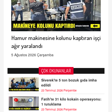
Hamur makinesine kolunu kaptıran işçi
ağır yaralandı
5 Ağustos 2026 Çarşamba
ÇOK OKUNANLAR
Siverek'te 5 ton bozuk gıda imha
edildi
23 Temmuz 2026 Perşembe
Fatih'te 31 kilo kokain operasyonu:
1 tutuklama
23 Temmuz 2026 Perşembe