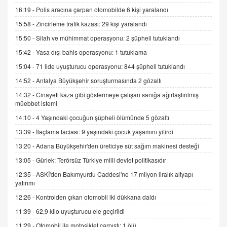
15.09.2025 16:17
16:19 -
Polis aracına çarpan otomobilde 6 kişi yaralandı
SEHER EREK
15:58 -
Zincirleme trafik kazası: 29 kişi yaralandı
Kış Ayları Geldi, Hangi Önlemler Alınmalı?
15:50 -
Silah ve mühimmat operasyonu: 2 şüpheli tutuklandı
9.12.2025 10:11
15:42 -
Yasa dışı bahis operasyonu: 1 tutuklama
15:04 -
71 ilde uyuşturucu operasyonu: 844 şüpheli tutuklandı
İNCİ GÜL AKÖL
14:52 -
Antalya Büyükşehir soruşturmasında 2 gözaltı
Trump Keşke Adana'yı da Ziyaret Etse...
06.07.2026 13:00
14:32 -
Cinayeti kaza gibi göstermeye çalışan sanığa ağırlaştırılmış
müebbet istemi
14:10 -
4 Yaşındaki çocuğun şüpheli ölümünde 5 gözaltı
ADEM AKÖL
13:39 -
İlaçlama faciası: 9 yaşındaki çocuk yaşamını yitirdi
Esed Destekçilerinin Yüzüne Vurulan Şamar:
Sednaya
13:20 -
Adana Büyükşehir'den üreticiye süt sağım makinesi desteği
11.12.2024 12:30
13:05 -
Gürlek: Terörsüz Türkiye milli devlet politikasıdır
DR. EKREM ASLAN
12:35 -
ASKİ'den Bakımyurdu Caddesi'ne 17 milyon liralık altyapı
Gerçek Ne, Algı Ne? "Beraber Yürüyoruz"
yatırımı
Cümlesinin Peşinden
12:26 -
Kontrolden çıkan otomobil iki dükkana daldı
19.07.2025 12:45
11:39 -
62,9 kilo uyuşturucu ele geçirildi
GÖNÜL MENEKŞE
11:29 -
Otomobil ile motosiklet çarpıştı: 1 ölü