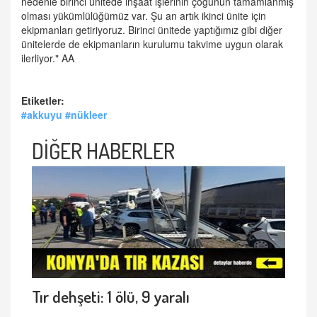
nedenle birinci ünitede inşaat işlerinin çoğunun tamamlanmış
olması yükümlülüğümüz var. Şu an artık ikinci ünite için
ekipmanları getiriyoruz. Birinci ünitede yaptığımız gibi diğer
ünitelerde de ekipmanların kurulumu takvime uygun olarak
ilerliyor."​​​​​​​ AA
Etiketler:
#akkuyu #nükleer
DİĞER HABERLER
Tır dehşeti: 1 ölü, 9 yaralı