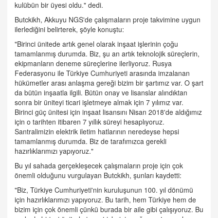
kulübün bir üyesi oldu." dedi.
Butckikh, Akkuyu NGS'de çalışmaların proje takvimine uygun
ilerlediğini belirterek, şöyle konuştu:
"Birinci ünitede artık genel olarak inşaat işlerinin çoğu
tamamlanmış durumda. Biz, şu an artık teknolojik süreçlerin,
ekipmanların deneme süreçlerine ilerliyoruz. Rusya
Federasyonu ile Türkiye Cumhuriyeti arasında imzalanan
hükümetler arası anlaşma gereği bizim bir şartımız var. O şart
da bütün inşaatla ilgili. Bütün onay ve lisanslar alındıktan
sonra bir üniteyi ticari işletmeye almak için 7 yılımız var.
Birinci güç ünitesi için inşaat lisansını Nisan 2018'de aldığımız
için o tarihten itibaren 7 yıllık süreyi hesaplıyoruz.
Santralimizin elektrik iletim hatlarının neredeyse hepsi
tamamlanmış durumda. Biz de tarafımızca gerekli
hazırlıklarımızı yapıyoruz."
Bu yıl sahada gerçekleşecek çalışmaların proje için çok
önemli olduğunu vurgulayan Butckikh, şunları kaydetti:
"Biz, Türkiye Cumhuriyeti'nin kuruluşunun 100. yıl dönümü
için hazırlıklarımızı yapıyoruz. Bu tarih, hem Türkiye hem de
bizim için çok önemli çünkü burada bir aile gibi çalışıyoruz. Bu