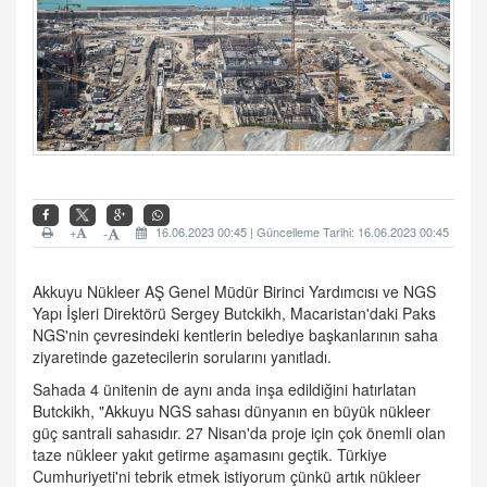
+
16.06.2023 00:45 | Güncelleme Tarihi: 16.06.2023 00:45
-
Akkuyu Nükleer AŞ Genel Müdür Birinci Yardımcısı ve NGS
Yapı İşleri Direktörü Sergey Butckikh, Macaristan'daki Paks
NGS'nin çevresindeki kentlerin belediye başkanlarının saha
ziyaretinde gazetecilerin sorularını yanıtladı.
Sahada 4 ünitenin de aynı anda inşa edildiğini hatırlatan
Butckikh, "Akkuyu NGS sahası dünyanın en büyük nükleer
güç santrali sahasıdır. 27 Nisan'da proje için çok önemli olan
taze nükleer yakıt getirme aşamasını geçtik. Türkiye
Cumhuriyeti'ni tebrik etmek istiyorum çünkü artık nükleer