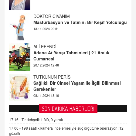
Mastürbasyon ve Tatmin: Bir Keşif Yolculuğu
13.11.2024 22:51
ALİ EFENDİ
Adana At Yarışı Tahminleri | 21 Aralık
Cumartesi
20.12.2024 12:46
TUTKUNUN PERİSİ
Sağlıklı Bir Cinsel Yaşam ile İlgili Bilinmesi
Gerekenler
08.11.2024 13:16
FARUK ÖNALAN
Tezkere Onaylanmasaydı…
2 Kasım 2021 Salı 00:11
SON DAKİKA HABERLERİ
AV. DOĞAN CAN DOĞAN
17:16 -
Tır dehşeti: 1 ölü, 9 yaralı
Kişisel verilerin korunması ve dijital hukukun
17:00 -
198 saatlik kamera incelemesiyle suç örgütüne operasyon: 12
gelişimi
gözaltı