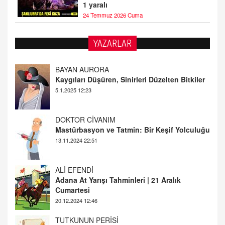
1 yaralı
24 Temmuz 2026 Cuma
YAZARLAR
DOKTOR CİVANIM
Mastürbasyon ve Tatmin: Bir Keşif Yolculuğu
13.11.2024 22:51
ALİ EFENDİ
Adana At Yarışı Tahminleri | 21 Aralık
Cumartesi
20.12.2024 12:46
TUTKUNUN PERİSİ
Sağlıklı Bir Cinsel Yaşam ile İlgili Bilinmesi
Gerekenler
08.11.2024 13:16
FARUK ÖNALAN