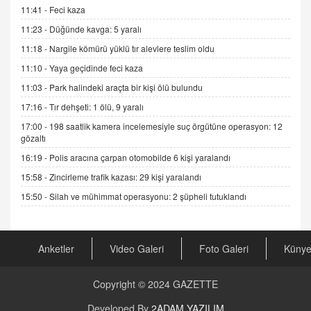
11.12.2024 12:30
11:41 -
Feci kaza
DR. EKREM ASLAN
11:23 -
Düğünde kavga: 5 yaralı
Gerçek Ne, Algı Ne? "Beraber Yürüyoruz"
11:18 -
Nargile kömürü yüklü tır alevlere teslim oldu
Cümlesinin Peşinden
11:10 -
Yaya geçidinde feci kaza
19.07.2025 12:45
11:03 -
Park halindeki araçta bir kişi ölü bulundu
GÖNÜL MENEKŞE
17:16 -
Tır dehşeti: 1 ölü, 9 yaralı
Şifacının Yolu
17:00 -
198 saatlik kamera incelemesiyle suç örgütüne operasyon: 12
04.11.2025 12:56
gözaltı
16:19 -
Polis aracına çarpan otomobilde 6 kişi yaralandı
AV. RÜMEYSA ÖZKALE
15:58 -
Zincirleme trafik kazası: 29 kişi yaralandı
Kira Uyuşmazlıklarında Dava Açmadan Önce
Arabulucuya Başvuru Şartı
15:50 -
Silah ve mühimmat operasyonu: 2 şüpheli tutuklandı
23.09.2023 16:30
CAN UĞURATEŞ
Anketler
Video Galeri
Foto Galeri
Küny
Değişen yapısıyla Suriye
16.12.2024 14:16
Copyright © 2024
GAZETTE
GÜNLÜK BURÇ YORUMU
Developed By
2ADAM YAZILIM