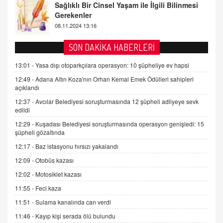
Tezkere Onaylanmasaydı…
2 Kasım 2021 Salı 00:11
AV. DOĞAN CAN DOĞAN
SON DAKİKA HABERLERİ
Kişisel verilerin korunması ve dijital hukukun
gelişimi
13:01 -
Yasa dışı otoparkçılara operasyon: 10 şüpheliye ev hapsi
15.09.2025 16:17
12:49 -
Adana Altın Koza'nın Orhan Kemal Emek Ödülleri sahipleri
açıklandı
SEHER EREK
12:37 -
Avcılar Belediyesi soruşturmasında 12 şüpheli adliyeye sevk
Kış Ayları Geldi, Hangi Önlemler Alınmalı?
edildi
9.12.2025 10:11
12:29 -
Kuşadası Belediyesi soruşturmasında operasyon genişledi: 15
şüpheli gözaltında
İNCİ GÜL AKÖL
12:17 -
Baz istasyonu hırsızı yakalandı
Trump Keşke Adana'yı da Ziyaret Etse...
12:09 -
Otobüs kazası
06.07.2026 13:00
12:02 -
Motosiklet kazası
11:55 -
Feci kaza
ADEM AKÖL
11:51 -
Sulama kanalında can verdi
Esed Destekçilerinin Yüzüne Vurulan Şamar:
Sednaya
11:46 -
Kayıp kişi serada ölü bulundu