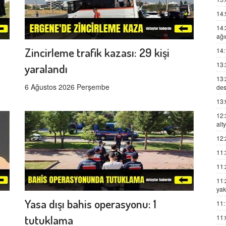
14:
14:
ağı
Zincirleme trafik kazası: 29 kişi
14:
13:
yaralandı
13:
6 Ağustos 2026 Perşembe
des
13:
12:
alt
12:
11:
11:
11:
yak
Yasa dışı bahis operasyonu: 1
11:
tutuklama
11: