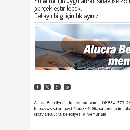
Eri alımı için uygulamalı sınav ise 2
gerçekleştirilecek.
Detaylı bilgi için
tıklayınız
Alucra Belediyesinden memur alımı - DPB841773
https://www.ilan.gov.tr/ilan/844095/personel-alimi-a
sinavlari/alucra-belediyesi-6-memur-ala