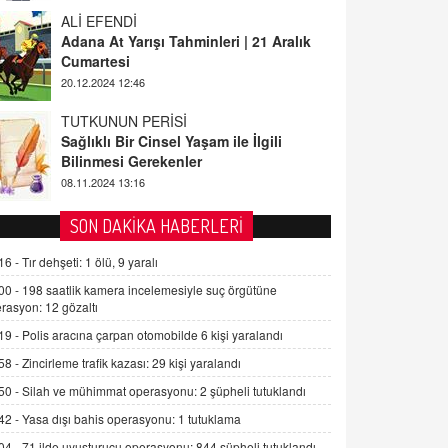
ALİ EFENDİ
Adana At Yarışı Tahminleri | 21 Aralık
Cumartesi
20.12.2024 12:46
TUTKUNUN PERİSİ
Sağlıklı Bir Cinsel Yaşam ile İlgili
Bilinmesi Gerekenler
08.11.2024 13:16
FARUK ÖNALAN
SON DAKİKA HABERLERİ
Tezkere Onaylanmasaydı…
2 Kasım 2021 Salı 00:11
16 -
Tır dehşeti: 1 ölü, 9 yaralı
00 -
198 saatlik kamera incelemesiyle suç örgütüne
rasyon: 12 gözaltı
AV. DOĞAN CAN DOĞAN
19 -
Polis aracına çarpan otomobilde 6 kişi yaralandı
Kişisel verilerin korunması ve dijital
hukukun gelişimi
58 -
Zincirleme trafik kazası: 29 kişi yaralandı
15.09.2025 16:17
50 -
Silah ve mühimmat operasyonu: 2 şüpheli tutuklandı
SEHER EREK
42 -
Yasa dışı bahis operasyonu: 1 tutuklama
Kış Ayları Geldi, Hangi Önlemler
04 -
71 ilde uyuşturucu operasyonu: 844 şüpheli tutuklandı