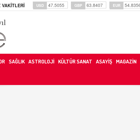
47.5055
63.8407
54.835
 VAKİTLERİ
USD
GBP
EUR
yıl
OR
SAĞLIK
ASTROLOJİ
KÜLTÜR SANAT
ASAYİŞ
MAGAZİN