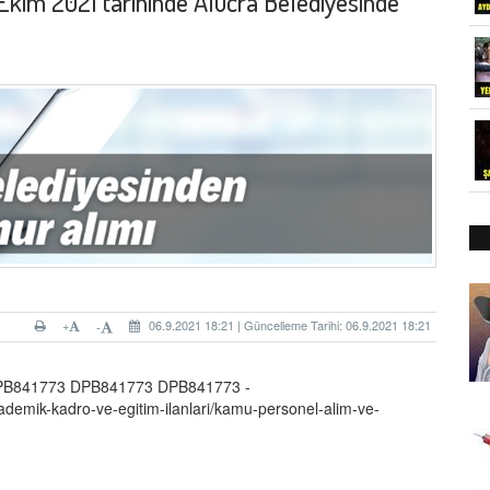
9 Ekim 2021 tarihinde Alucra Belediyesinde
+
06.9.2021 18:21 | Güncelleme Tarihi: 06.9.2021 18:21
-
 DPB841773 DPB841773 DPB841773 -
kademik-kadro-ve-egitim-ilanlari/kamu-personel-alim-ve-