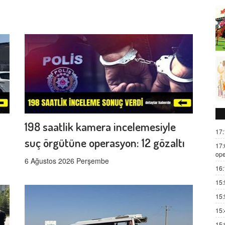
198 saatlik kamera incelemesiyle
17:
suç örgütüne operasyon: 12 gözaltı
17:
ope
6 Ağustos 2026 Perşembe
16:
15:
15:
15:
15: