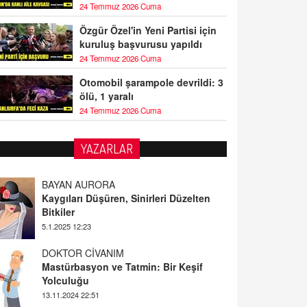
24 Temmuz 2026 Cuma
Özgür Özel'in Yeni Partisi için
kuruluş başvurusu yapıldı
24 Temmuz 2026 Cuma
Otomobil şarampole devrildi: 3
ölü, 1 yaralı
24 Temmuz 2026 Cuma
YAZARLAR
BAYAN AURORA
Kaygıları Düşüren, Sinirleri Düzelten
Bitkiler
5.1.2025 12:23
DOKTOR CİVANIM
Mastürbasyon ve Tatmin: Bir Keşif
Yolculuğu
13.11.2024 22:51