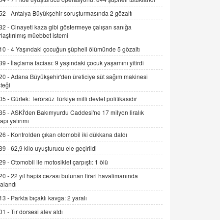
Alınmalı?
52 -
Antalya Büyükşehir soruşturmasında 2 gözaltı
9.12.2025 10:11
32 -
Cinayeti kaza gibi göstermeye çalışan sanığa
İNCİ GÜL AKÖL
rlaştırılmış müebbet istemi
Trump Keşke Adana'yı da Ziyaret Etse...
10 -
4 Yaşındaki çocuğun şüpheli ölümünde 5 gözaltı
06.07.2026 13:00
39 -
İlaçlama faciası: 9 yaşındaki çocuk yaşamını yitirdi
20 -
Adana Büyükşehir'den üreticiye süt sağım makinesi
ADEM AKÖL
teği
Esed Destekçilerinin Yüzüne Vurulan
05 -
Gürlek: Terörsüz Türkiye milli devlet politikasıdır
Şamar: Sednaya
35 -
ASKİ'den Bakımyurdu Caddesi'ne 17 milyon liralık
11.12.2024 12:30
yapı yatırımı
DR. EKREM ASLAN
26 -
Kontrolden çıkan otomobil iki dükkana daldı
Gerçek Ne, Algı Ne? "Beraber
39 -
62,9 kilo uyuşturucu ele geçirildi
Yürüyoruz" Cümlesinin Peşinden
29 -
Otomobil ile motosiklet çarpıştı: 1 ölü
19.07.2025 12:45
20 -
22 yıl hapis cezası bulunan firari havalimanında
GÖNÜL MENEKŞE
alandı
Şifacının Yolu
13 -
Parkta bıçaklı kavga: 2 yaralı
04.11.2025 12:56
01 -
Tır dorsesi alev aldı