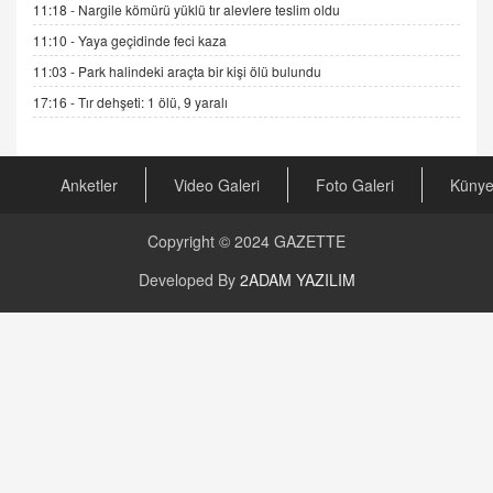
11:18 -
Nargile kömürü yüklü tır alevlere teslim oldu
11:10 -
Yaya geçidinde feci kaza
AV. RÜMEYSA ÖZKALE
11:03 -
Park halindeki araçta bir kişi ölü bulundu
Kira Uyuşmazlıklarında Dava Açmadan Önce
Arabulucuya Başvuru Şartı
17:16 -
Tır dehşeti: 1 ölü, 9 yaralı
23.09.2023 16:30
CAN UĞURATEŞ
Anketler
Video Galeri
Foto Galeri
Küny
Değişen yapısıyla Suriye
16.12.2024 14:16
Copyright © 2024
GAZETTE
GÜNLÜK BURÇ YORUMU
Developed By
2ADAM YAZILIM
Günlük Burç Yorumu | 22 Kasım 2024: Koç,
Boğa, İkizler ve Daha Fazlası!
20.11.2024 17:44
PEARL SİRİUS
Mars 4 Kasım’da Aslan Burcuna Geçiyor
01.11.2025 14:25