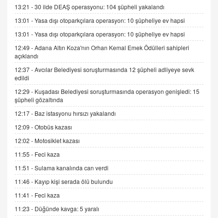
SEHER EREK
13:21 -
30 ilde DEAŞ operasyonu: 104 şüpheli yakalandı
Kış Ayları Geldi, Hangi Önlemler Alınmalı?
13:01 -
Yasa dışı otoparkçılara operasyon: 10 şüpheliye ev hapsi
9.12.2025 10:11
13:01 -
Yasa dışı otoparkçılara operasyon: 10 şüpheliye ev hapsi
12:49 -
Adana Altın Koza'nın Orhan Kemal Emek Ödülleri sahipleri
İNCİ GÜL AKÖL
açıklandı
Trump Keşke Adana'yı da Ziyaret Etse...
06.07.2026 13:00
12:37 -
Avcılar Belediyesi soruşturmasında 12 şüpheli adliyeye sevk
edildi
12:29 -
Kuşadası Belediyesi soruşturmasında operasyon genişledi: 15
ADEM AKÖL
şüpheli gözaltında
Esed Destekçilerinin Yüzüne Vurulan Şamar:
12:17 -
Baz istasyonu hırsızı yakalandı
Sednaya
12:09 -
Otobüs kazası
11.12.2024 12:30
12:02 -
Motosiklet kazası
DR. EKREM ASLAN
11:55 -
Feci kaza
Gerçek Ne, Algı Ne? "Beraber Yürüyoruz"
Cümlesinin Peşinden
11:51 -
Sulama kanalında can verdi
19.07.2025 12:45
11:46 -
Kayıp kişi serada ölü bulundu
GÖNÜL MENEKŞE
11:41 -
Feci kaza
Şifacının Yolu
11:23 -
Düğünde kavga: 5 yaralı
04.11.2025 12:56