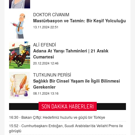
ALİ EFENDİ
Adana At Yarışı Tahminleri | 21 Aralık
Cumartesi
20.12.2024 12:46
TUTKUNUN PERİSİ
Sağlıklı Bir Cinsel Yaşam ile İlgili Bilinmesi
Gerekenler
08.11.2024 13:16
FARUK ÖNALAN
Tezkere Onaylanmasaydı…
2 Kasım 2021 Salı 00:11
AV. DOĞAN CAN DOĞAN
SON DAKİKA HABERLERİ
Kişisel verilerin korunması ve dijital hukukun
gelişimi
16:30 -
Bakan Çiftçi: Hedefimiz huzurlu ve güçlü bir Türkiye
15.09.2025 16:17
15:52 -
Cumhurbaşkanı Erdoğan, Suudi Arabistan'da Veliaht Prens ile
görüştü