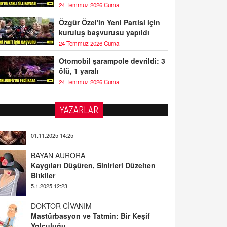
24 Temmuz 2026 Cuma
Özgür Özel'in Yeni Partisi için
kuruluş başvurusu yapıldı
24 Temmuz 2026 Cuma
Otomobil şarampole devrildi: 3
ölü, 1 yaralı
24 Temmuz 2026 Cuma
YAZARLAR
BAYAN AURORA
Kaygıları Düşüren, Sinirleri Düzelten
Bitkiler
5.1.2025 12:23
DOKTOR CİVANIM
Mastürbasyon ve Tatmin: Bir Keşif
Yolculuğu
13.11.2024 22:51