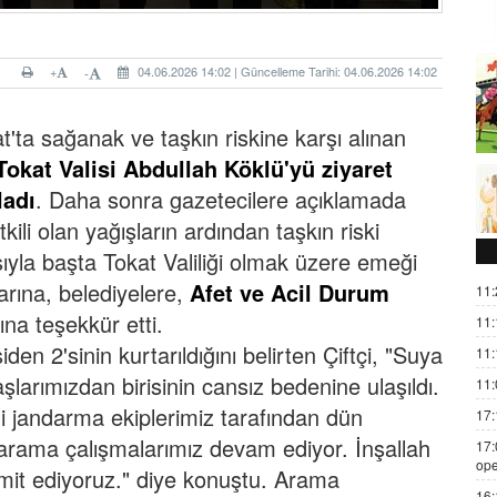
+
04.06.2026 14:02 | Güncelleme Tarihi: 04.06.2026 14:02
-
t'ta sağanak ve taşkın riskine karşı alınan
Tokat Valisi Abdullah Köklü'yü ziyaret
ladı
. Daha sonra gazetecilere açıklamada
ili olan yağışların ardından taşkın riski
sıyla başta Tokat Valiliği olmak üzere emeği
rına, belediyelere,
Afet ve Acil Durum
11:
tına teşekkür etti.
11:
den 2'sinin kurtarıldığını belirten Çiftçi, "Suya
11:
şlarımızdan birisinin cansız bedenine ulaşıldı.
11:
 jandarma ekiplerimiz tarafından dün
17:
ili arama çalışmalarımız devam ediyor. İnşallah
17:
ope
ümit ediyoruz." diye konuştu. Arama
16: