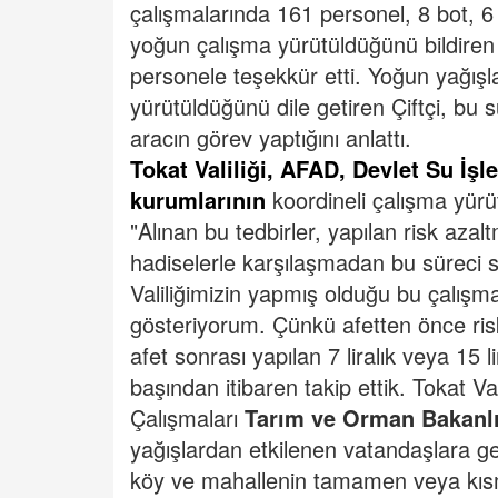
çalışmalarında 161 personel, 8 bot, 6 
yoğun çalışma yürütüldüğünü bildiren 
personele teşekkür etti. Yoğun yağışl
yürütüldüğünü dile getiren Çiftçi, bu 
aracın görev yaptığını anlattı.
Tokat Valiliği, AFAD, Devlet Su İşl
kurumlarının
koordineli çalışma yürü
"Alınan bu tedbirler, yapılan risk aza
hadiselerle karşılaşmadan bu süreci 
Valiliğimizin yapmış olduğu bu çalış
gösteriyorum. Çünkü afetten önce risk
afet sonrası yapılan 7 liralık veya 15 
başından itibaren takip ettik. Tokat Val
Çalışmaları
Tarım ve Orman Bakanl
yağışlardan etkilenen vatandaşlara ge
köy ve mahallenin tamamen veya kısme