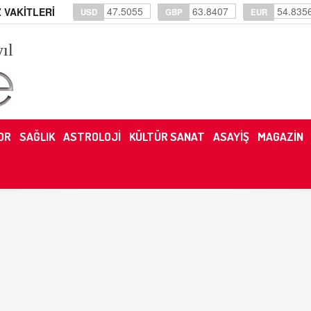
47.5055
63.8407
54.835
 VAKİTLERİ
USD
GBP
EUR
yıl
OR
SAĞLIK
ASTROLOJİ
KÜLTÜR SANAT
ASAYİŞ
MAGAZİN