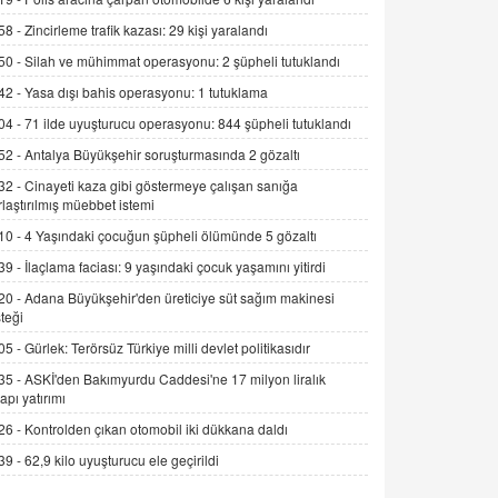
Alınmalı?
58 -
Zincirleme trafik kazası: 29 kişi yaralandı
9.12.2025 10:11
50 -
Silah ve mühimmat operasyonu: 2 şüpheli tutuklandı
İNCİ GÜL AKÖL
42 -
Yasa dışı bahis operasyonu: 1 tutuklama
Trump Keşke Adana'yı da Ziyaret Etse...
04 -
71 ilde uyuşturucu operasyonu: 844 şüpheli tutuklandı
06.07.2026 13:00
52 -
Antalya Büyükşehir soruşturmasında 2 gözaltı
32 -
Cinayeti kaza gibi göstermeye çalışan sanığa
ADEM AKÖL
rlaştırılmış müebbet istemi
Esed Destekçilerinin Yüzüne Vurulan
10 -
4 Yaşındaki çocuğun şüpheli ölümünde 5 gözaltı
Şamar: Sednaya
11.12.2024 12:30
39 -
İlaçlama faciası: 9 yaşındaki çocuk yaşamını yitirdi
20 -
Adana Büyükşehir'den üreticiye süt sağım makinesi
DR. EKREM ASLAN
teği
Gerçek Ne, Algı Ne? "Beraber
Yürüyoruz" Cümlesinin Peşinden
05 -
Gürlek: Terörsüz Türkiye milli devlet politikasıdır
19.07.2025 12:45
35 -
ASKİ'den Bakımyurdu Caddesi'ne 17 milyon liralık
yapı yatırımı
GÖNÜL MENEKŞE
26 -
Kontrolden çıkan otomobil iki dükkana daldı
Şifacının Yolu
39 -
62,9 kilo uyuşturucu ele geçirildi
04.11.2025 12:56