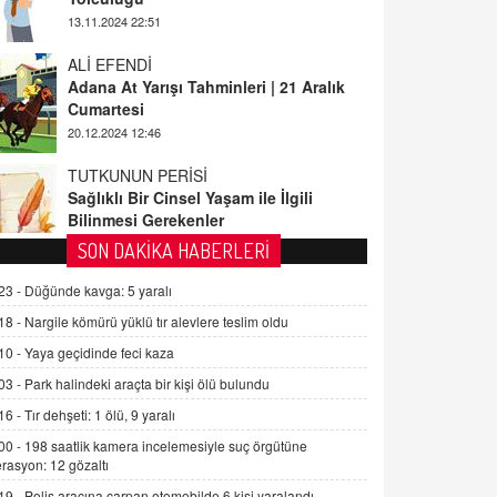
ALİ EFENDİ
Adana At Yarışı Tahminleri | 21 Aralık
Cumartesi
20.12.2024 12:46
TUTKUNUN PERİSİ
Sağlıklı Bir Cinsel Yaşam ile İlgili
Bilinmesi Gerekenler
08.11.2024 13:16
FARUK ÖNALAN
SON DAKİKA HABERLERİ
Tezkere Onaylanmasaydı…
23 -
Düğünde kavga: 5 yaralı
2 Kasım 2021 Salı 00:11
18 -
Nargile kömürü yüklü tır alevlere teslim oldu
10 -
Yaya geçidinde feci kaza
AV. DOĞAN CAN DOĞAN
Kişisel verilerin korunması ve dijital
03 -
Park halindeki araçta bir kişi ölü bulundu
hukukun gelişimi
16 -
Tır dehşeti: 1 ölü, 9 yaralı
15.09.2025 16:17
00 -
198 saatlik kamera incelemesiyle suç örgütüne
rasyon: 12 gözaltı
SEHER EREK
Kış Ayları Geldi, Hangi Önlemler
19 -
Polis aracına çarpan otomobilde 6 kişi yaralandı