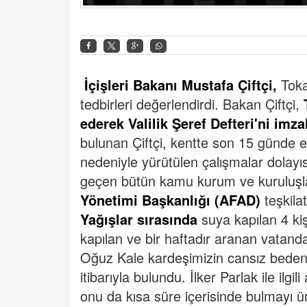
İçişleri Bakanı Mustafa Çiftçi,
Toka
tedbirleri değerlendirdi.
Bakan Çiftçi,
ederek Valilik Şeref Defteri'ni imza
bulunan Çiftçi, kentte son 15 günde etk
nedeniyle yürütülen çalışmalar dolayı
geçen bütün kamu kurum ve kuruluşla
Yönetimi Başkanlığı (AFAD)
teşkila
Yağışlar sırasında
suya kapılan 4 kişi
kapılan ve bir haftadır aranan vatanda
Oğuz Kale kardeşimizin cansız bedeni
itibarıyla bulundu. İlker Parlak ile ilg
onu da kısa süre içerisinde bulmayı 