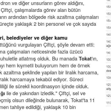
dron ve diğer unsurların görev aldığını,
15:
Çiftçi, çalışmalarda görev alan bütün
15:
arın ardından bölgede risk azaltma çalışmaları
15:
süreçte yaklaşık 2 bin personel ve çok sayıda
15:
14:
eri, belediyeler ve diğer kamu
14:
ttüğünü vurgulayan Çiftçi, şöyle devam etti:
ağı
ltma çalışmaları neticesinde fazla üzücü
14:
suhuletle atlatmış olduk. Bu manada
Tokat
'ın,
13:
mayı hem kıymetli buluyorum hem de örnek
13:
des
 azaltma şeklinde yapılan bir liralık harcama,
13:
liralık harcamaya tekabül ediyor. Süreci
12:
iliği ile sürekli koordinasyon içinde olduk.
alt
ığ
ı
ile de yakından izledik."
Çiftçi, sel ve
12:
çmiş olsun dileğinde bulunarak, Tokat'ta 11
11:
n tahliye edildiği, yaklaşık 10 bin