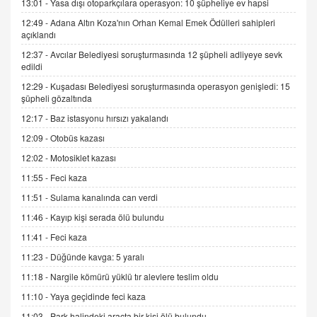
13:01 -
Yasa dışı otoparkçılara operasyon: 10 şüpheliye ev hapsi
12:49 -
Adana Altın Koza'nın Orhan Kemal Emek Ödülleri sahipleri
İNCİ GÜL AKÖL
açıklandı
Trump Keşke Adana'yı da Ziyaret Etse...
06.07.2026 13:00
12:37 -
Avcılar Belediyesi soruşturmasında 12 şüpheli adliyeye sevk
edildi
12:29 -
Kuşadası Belediyesi soruşturmasında operasyon genişledi: 15
ADEM AKÖL
şüpheli gözaltında
Esed Destekçilerinin Yüzüne Vurulan Şamar:
12:17 -
Baz istasyonu hırsızı yakalandı
Sednaya
12:09 -
Otobüs kazası
11.12.2024 12:30
12:02 -
Motosiklet kazası
DR. EKREM ASLAN
11:55 -
Feci kaza
Gerçek Ne, Algı Ne? "Beraber Yürüyoruz"
Cümlesinin Peşinden
11:51 -
Sulama kanalında can verdi
19.07.2025 12:45
11:46 -
Kayıp kişi serada ölü bulundu
GÖNÜL MENEKŞE
11:41 -
Feci kaza
Şifacının Yolu
11:23 -
Düğünde kavga: 5 yaralı
04.11.2025 12:56
11:18 -
Nargile kömürü yüklü tır alevlere teslim oldu
11:10 -
Yaya geçidinde feci kaza
AV. RÜMEYSA ÖZKALE
11:03 -
Park halindeki araçta bir kişi ölü bulundu