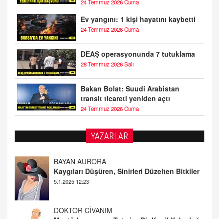
24 Temmuz 2026 Cuma
Ev yangını: 1 kişi hayatını kaybetti
24 Temmuz 2026 Cuma
DEAŞ operasyonunda 7 tutuklama
28 Temmuz 2026 Salı
Bakan Bolat: Suudi Arabistan
transit ticareti yeniden açtı
24 Temmuz 2026 Cuma
YAZARLAR
DOKTOR CİVANIM
Mastürbasyon ve Tatmin: Bir Keşif Yolculuğu
13.11.2024 22:51
ALİ EFENDİ