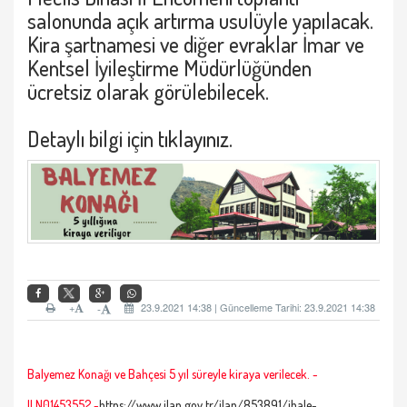
salonunda açık artırma usulüyle yapılacak.
Kira şartnamesi ve diğer evraklar İmar ve
Kentsel İyileştirme Müdürlüğünden
ücretsiz olarak görülebilecek.
Detaylı bilgi için
tıklayınız.
+
23.9.2021 14:38 | Güncelleme Tarihi: 23.9.2021 14:38
-
Balyemez Konağı ve Bahçesi 5 yıl süreyle kiraya verilecek. -
ILN01453552 -
https://www.ilan.gov.tr/ilan/853891/ihale-