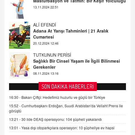
Adana At Yarışı Tahminleri | 21 Aralık
Cumartesi
20.12.2024 12:46
TUTKUNUN PERİSİ
Sağlıklı Bir Cinsel Yaşam ile İlgili Bilinmesi
Gerekenler
08.11.2024 13:16
FARUK ÖNALAN
Tezkere Onaylanmasaydı…
2 Kasım 2021 Salı 00:11
AV. DOĞAN CAN DOĞAN
SON DAKİKA HABERLERİ
Kişisel verilerin korunması ve dijital hukukun
gelişimi
16:30 -
Bakan Çiftçi: Hedefimiz huzurlu ve güçlü bir Türkiye
15.09.2025 16:17
15:52 -
Cumhurbaşkanı Erdoğan, Suudi Arabistan'da Veliaht Prens ile
görüştü
SEHER EREK
13:21 -
30 ilde DEAŞ operasyonu: 104 şüpheli yakalandı
Kış Ayları Geldi, Hangi Önlemler Alınmalı?
13:01 -
Yasa dışı otoparkçılara operasyon: 10 şüpheliye ev hapsi
9.12.2025 10:11