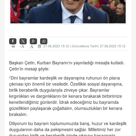
+
27.06.2023 15:12 | Güncelleme Tarihi: 27.06.2023 15:12
-
Başkan Çetin, Kurban Bayramı'nı yayınladığı mesajla kutladı.
Çetin'in mesajı şöyle:
“Dini bayramlar kardeşlik ve dayanışma ruhunun ön plana
çıkması için önemli bir vesiledir. Özellikle sosyal dayanışma,
birlik beraberlik duygularıyla zirveye çıkar. Bayramlar
kırgınlıkları ve dargınlıklarını bir kenara bırakarak birbirimize
kenetlendiğimiz günlerdir. İdrak edeceğimiz bu bayramda
güzellikleri paylaşarak çoğaltalım, olumsuzlukları bir kenara
bırakalım.
Diliyorum bu bayram toplumumuzda barış, huzur ve kardeşlik
duygularının daha da pekişmesini sağlar. Milletimiz her zor
durumdan birlik ve beraberlik içinde çıkmayı başarmıştır.