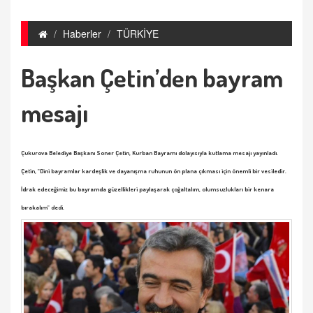
Haberler
TÜRKİYE
Başkan Çetin’den bayram
mesajı
Çukurova Belediye Başkanı Soner Çetin, Kurban Bayramı dolayısıyla kutlama mesajı yayınladı.
Çetin, "Dini bayramlar kardeşlik ve dayanışma ruhunun ön plana çıkması için önemli bir vesiledir.
İdrak edeceğimiz bu bayramda güzellikleri paylaşarak çoğaltalım, olumsuzlukları bir kenara
bırakalım" dedi.