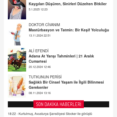
Mastürbasyon ve Tatmin: Bir Keşif Yolculuğu
13.11.2024 22:51
ALİ EFENDİ
Adana At Yarışı Tahminleri | 21 Aralık
Cumartesi
20.12.2024 12:46
TUTKUNUN PERİSİ
Sağlıklı Bir Cinsel Yaşam ile İlgili Bilinmesi
Gerekenler
08.11.2024 13:16
FARUK ÖNALAN
Tezkere Onaylanmasaydı…
2 Kasım 2021 Salı 00:11
AV. DOĞAN CAN DOĞAN
SON DAKİKA HABERLERİ
Kişisel verilerin korunması ve dijital hukukun
gelişimi
18:22 -
Kurtulmuş, Avusturya Şansölyesi Stocker ile görüştü