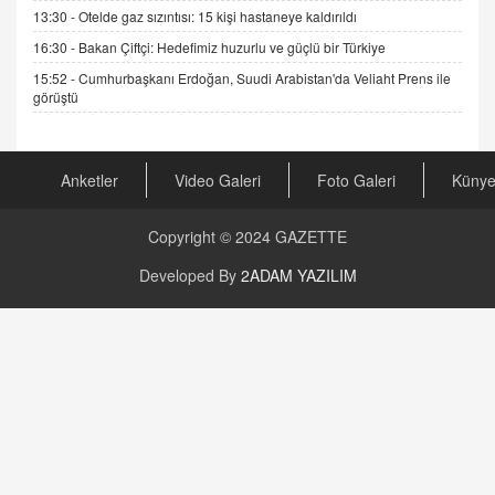
13:30 -
Otelde gaz sızıntısı: 15 kişi hastaneye kaldırıldı
Şifacının Yolu
04.11.2025 12:56
16:30 -
Bakan Çiftçi: Hedefimiz huzurlu ve güçlü bir Türkiye
15:52 -
Cumhurbaşkanı Erdoğan, Suudi Arabistan'da Veliaht Prens ile
görüştü
AV. RÜMEYSA ÖZKALE
Kira Uyuşmazlıklarında Dava Açmadan Önce
Arabulucuya Başvuru Şartı
23.09.2023 16:30
Anketler
Video Galeri
Foto Galeri
Küny
CAN UĞURATEŞ
Copyright © 2024
GAZETTE
Değişen yapısıyla Suriye
16.12.2024 14:16
Developed By
2ADAM YAZILIM
GÜNLÜK BURÇ YORUMU
Günlük Burç Yorumu | 22 Kasım 2024: Koç,
Boğa, İkizler ve Daha Fazlası!
20.11.2024 17:44
PEARL SİRİUS
Mars 4 Kasım’da Aslan Burcuna Geçiyor
01.11.2025 14:25