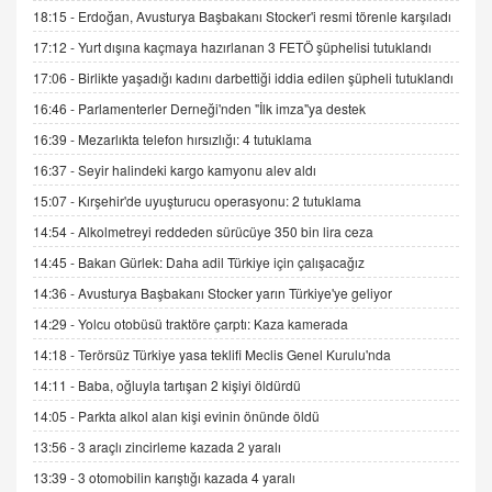
15.09.2025 16:17
18:15 -
Erdoğan, Avusturya Başbakanı Stocker'i resmi törenle karşıladı
17:12 -
Yurt dışına kaçmaya hazırlanan 3 FETÖ şüphelisi tutuklandı
SEHER EREK
Kış Ayları Geldi, Hangi Önlemler Alınmalı?
17:06 -
Birlikte yaşadığı kadını darbettiği iddia edilen şüpheli tutuklandı
9.12.2025 10:11
16:46 -
Parlamenterler Derneği'nden "İlk imza"ya destek
16:39 -
Mezarlıkta telefon hırsızlığı: 4 tutuklama
İNCİ GÜL AKÖL
16:37 -
Seyir halindeki kargo kamyonu alev aldı
Trump Keşke Adana'yı da Ziyaret Etse...
15:07 -
Kırşehir'de uyuşturucu operasyonu: 2 tutuklama
06.07.2026 13:00
14:54 -
Alkolmetreyi reddeden sürücüye 350 bin lira ceza
14:45 -
Bakan Gürlek: Daha adil Türkiye için çalışacağız
ADEM AKÖL
Esed Destekçilerinin Yüzüne Vurulan Şamar:
14:36 -
Avusturya Başbakanı Stocker yarın Türkiye'ye geliyor
Sednaya
14:29 -
Yolcu otobüsü traktöre çarptı: Kaza kamerada
11.12.2024 12:30
14:18 -
Terörsüz Türkiye yasa teklifi Meclis Genel Kurulu'nda
DR. EKREM ASLAN
14:11 -
Baba, oğluyla tartışan 2 kişiyi öldürdü
Gerçek Ne, Algı Ne? "Beraber Yürüyoruz"
14:05 -
Parkta alkol alan kişi evinin önünde öldü
Cümlesinin Peşinden
13:56 -
3 araçlı zincirleme kazada 2 yaralı
19.07.2025 12:45
13:39 -
3 otomobilin karıştığı kazada 4 yaralı
GÖNÜL MENEKŞE