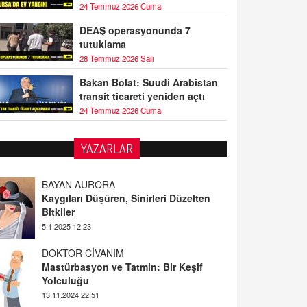
24 Temmuz 2026 Cuma
DEAŞ operasyonunda 7
tutuklama
28 Temmuz 2026 Salı
Bakan Bolat: Suudi Arabistan
transit ticareti yeniden açtı
24 Temmuz 2026 Cuma
YAZARLAR
BAYAN AURORA
Kaygıları Düşüren, Sinirleri Düzelten
Bitkiler
5.1.2025 12:23
DOKTOR CİVANIM
Mastürbasyon ve Tatmin: Bir Keşif
Yolculuğu
13.11.2024 22:51