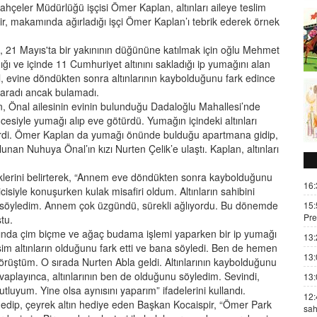
hçeler Müdürlüğü işçisi Ömer Kaplan, altınları aileye teslim
ir, makamında ağırladığı işçi Ömer Kaplan’ı tebrik ederek örnek
 21 Mayıs'ta bir yakınının düğününe katılmak için oğlu Mehmet
dığı ve içinde 11 Cumhuriyet altınını sakladığı ip yumağını alan
al, evine döndükten sonra altınlarının kaybolduğunu fark edince
ı aradı ancak bulamadı.
n, Önal ailesinin evinin bulunduğu Dadaloğlu Mahallesi’nde
cesiyle yumağı alıp eve götürdü. Yumağın içindeki altınları
di. Ömer Kaplan da yumağı önünde bulduğu apartmana gidip,
lunan Nuhuya Önal’ın kızı Nurten Çelik’e ulaştı. Kaplan, altınları
diklerini belirterek, “Annem eve döndükten sonra kaybolduğunu
16:
isiyle konuşurken kulak misafiri oldum. Altınların sahibini
 söyledim. Annem çok üzgündü, sürekli ağlıyordu. Bu dönemde
15:
Pre
tu.
afında çim biçme ve ağaç budama işlemi yaparken bir ip yumağı
13:
 altınların olduğunu fark etti ve bana söyledi. Ben de hemen
13:
rüştüm. O sırada Nurten Abla geldi. Altınlarının kaybolduğunu
vaplayınca, altınlarının ben de olduğunu söyledim. Sevindi,
13:
tluyum. Yine olsa aynısını yaparım” ifadelerini kullandı.
12:
k edip, çeyrek altın hediye eden Başkan Kocaispir, “Ömer Park
sah