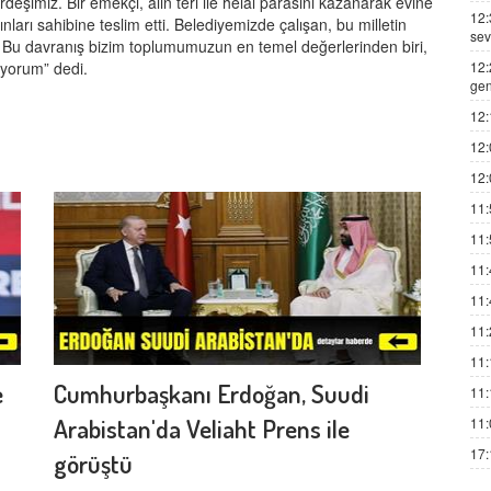
eşimiz. Bir emekçi, alın teri ile helal parasını kazanarak evine
12:
ları sahibine teslim etti. Belediyemizde çalışan, bu milletin
sev
. Bu davranış bizim toplumumuzun en temel değerlerinden biri,
12:
uyorum” dedi.
gen
12:
12:
12:
11:
11:
11:
11:
11:
11:
e
Cumhurbaşkanı Erdoğan, Suudi
11:
Arabistan'da Veliaht Prens ile
11:
17:
görüştü