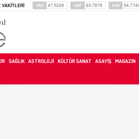
47.5229
63.7878
54.774
 VAKİTLERİ
USD
GBP
EUR
yıl
OR
SAĞLIK
ASTROLOJİ
KÜLTÜR SANAT
ASAYİŞ
MAGAZİN