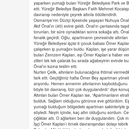
yaparken yumağı bulan Yüreğir Belediyesi Park ve Ba
etti. Yüreğir Belediye Başkanı Fatih Mehmet Kocaisp
davranışı nedeniyle çeyrek altınla ödüllendirdi.
Osmaniye’nin Düziçi ilçesinde yaşayan Nuhuya Önal,
Akif Önal’ın (40) evine geldi. Önal'ın çantasında taşı
torunları, bir süre oynadıktan sonra sokağa attı. Ön
fenalık geçirdi. Oğlu, apartmanın çevresinde altınlar
Yüreğir Belediyesi işçisi 6 çocuk babası Ömer Kapla
çalışırken ip yumağını buldu. Kaplan, işe yarar düşün
bulan Zemzem Kaplan, eşi Ömer Kaplan’a haber ver
zilleri tek tek çalarak bu sırada ağabeyinin evinde bu
Önal’ın kızına teslim etti.
Nurten Çelik, altınların bulunacağına ihtimal verme
fark etti. Geçtiğimiz hafta Ömer Bey apartman yönetic
arıyordu. Hemen annemin altınlarının kaybolduğunu
böyle bir davranış, bizi çok duygulandırdı” diye konuş
Altınları bulan Ömer Kaplan ise, “Apartmanların etr
bulduk. Sağlam olduğunu görünce eve götürdüm. Eşim
yumağı bulduğum bölgedeki apartman sakinleriyle gö
söyledi. Neyin içinde, kaç altın olduğunu sordum. Ce
çığlıklar attı. O ağlarken ben de duygulandım. Çok mu
İşçi Ömer Kaplan’ı örnek davranışından dolayı tebri