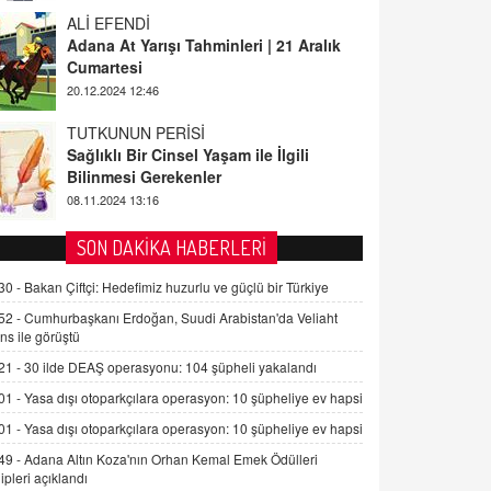
ALİ EFENDİ
Adana At Yarışı Tahminleri | 21 Aralık
Cumartesi
20.12.2024 12:46
TUTKUNUN PERİSİ
Sağlıklı Bir Cinsel Yaşam ile İlgili
Bilinmesi Gerekenler
08.11.2024 13:16
FARUK ÖNALAN
SON DAKİKA HABERLERİ
Tezkere Onaylanmasaydı…
30 -
Bakan Çiftçi: Hedefimiz huzurlu ve güçlü bir Türkiye
2 Kasım 2021 Salı 00:11
52 -
Cumhurbaşkanı Erdoğan, Suudi Arabistan'da Veliaht
ns ile görüştü
AV. DOĞAN CAN DOĞAN
21 -
30 ilde DEAŞ operasyonu: 104 şüpheli yakalandı
Kişisel verilerin korunması ve dijital
hukukun gelişimi
01 -
Yasa dışı otoparkçılara operasyon: 10 şüpheliye ev hapsi
15.09.2025 16:17
01 -
Yasa dışı otoparkçılara operasyon: 10 şüpheliye ev hapsi
49 -
Adana Altın Koza'nın Orhan Kemal Emek Ödülleri
SEHER EREK
ipleri açıklandı
Kış Ayları Geldi, Hangi Önlemler