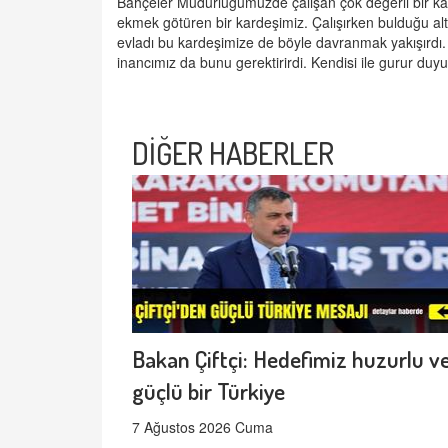
Bahçeler Müdürlüğümüzde çalışan çok değerli bir kard
ekmek götüren bir kardeşimiz. Çalışırken bulduğu altın
evladı bu kardeşimize de böyle davranmak yakışırdı
inancımız da bunu gerektirirdi. Kendisi ile gurur duy
DİĞER HABERLER
Bakan Çiftçi: Hedefimiz huzurlu v
güçlü bir Türkiye
7 Ağustos 2026 Cuma