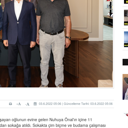
+
03.6.2022 05:06 | Güncelleme Tarihi: 03.6.2022 05:06
-
şayan oğlunun evine gelen Nuhuya Önal'ın içine 11
afından sokağa atıldı. Sokakta çim biçme ve budama çalışması