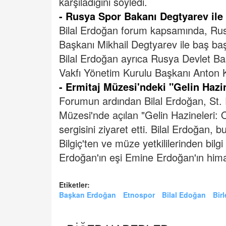
karşıladığını söyledi.
- Rusya Spor Bakanı Degtyarev il
Bilal Erdoğan forum kapsamında, Ru
Başkanı Mikhail Degtyarev ile baş ba
Bilal Erdoğan ayrıca Rusya Devlet B
Vakfı Yönetim Kurulu Başkanı Anton Ko
- Ermitaj Müzesi'ndeki "Gelin Hazin
Forumun ardından Bilal Erdoğan, St. 
Müzesi'nde açılan "Gelin Hazineleri: 
sergisini ziyaret etti.
Bilal Erdoğan, b
Bilgiç'ten ve müze yetkililerinden bilgi
Erdoğan'ın eşi Emine Erdoğan'ın hima
Etiketler:
Başkan Erdoğan
Etnospor
Bilal Edoğan
Birl