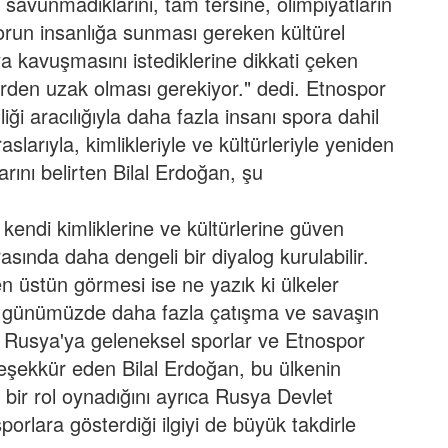
 savunmadıklarını, tam tersine, olimpiyatların
orun insanlığa sunması gereken kültürel
ya kavuşmasını istediklerine dikkati çeken
erden uzak olması gerekiyor." dedi.
Etnospor
iği aracılığıyla daha fazla insanı spora dahil
slarıyla, kimlikleriyle ve kültürleriyle yeniden
rını belirten Bilal Erdoğan, şu
 kendi kimliklerine ve kültürlerine güven
asında daha dengeli bir diyalog kurulabilir.
den üstün görmesi ise ne yazık ki ülkeler
ve günümüzde daha fazla çatışma ve savaşın
"
Rusya'ya geleneksel sporlar ve Etnospor
 teşekkür eden Bilal Erdoğan, bu ülkenin
 bir rol oynadığını ayrıca Rusya Devlet
orlara gösterdiği ilgiyi de büyük takdirle