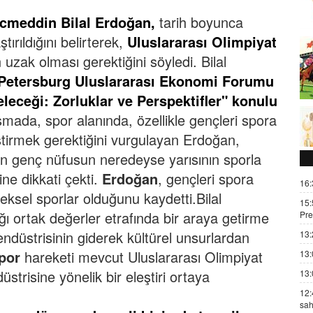
ecmeddin Bilal Erdoğan,
tarih boyunca
ırıldığını belirterek,
Uluslararası Olimpiyat
n uzak olması gerektiğini söyledi.
Bilal
 Petersburg Uluslararası Ekonomi Forumu
leceği: Zorluklar ve Perspektifler" konulu
mada, spor alanında, özellikle gençleri spora
iştirmek gerektiğini vurgulayan Erdoğan,
ın genç nüfusun neredeyse yarısının sporla
ine dikkati çekti.
Erdoğan
, gençleri spora
16:
neksel sporlar olduğunu kaydetti.
Bilal
15:
ğı ortak değerler etrafında bir araya getirme
Pre
ndüstrisinin giderek kültürel unsurlardan
13:
por
hareketi mevcut Uluslararası Olimpiyat
13:
üstrisine yönelik bir eleştiri ortaya
13:
12:
sah