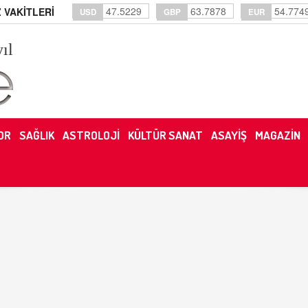
47.5229
63.7878
54.774
 VAKİTLERİ
USD
GBP
EUR
yıl
OR
SAĞLIK
ASTROLOJİ
KÜLTÜR SANAT
ASAYİŞ
MAGAZİN