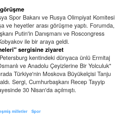
e görüşme
sya Spor Bakanı ve Rusya Olimpiyat Komitesi
şa ve heyetler arası görüşme yaptı.
Forumda,
aşkanı Putin'in Danışmanı ve Roscongress
byakov ile bir araya geldi.
eleri" sergisine ziyaret
Petersburg kentindeki dünyaca ünlü Ermitaj
Osmanlı ve Anadolu Çeyizlerine Bir Yolculuk"
urada Türkiye'nin Moskova Büyükelçisi Tanju
 aldı.
Sergi, Cumhurbaşkanı Recep Tayyip
yesinde 30 Nisan'da açılmıştı.
eşmiş milletler
Spor