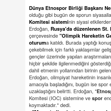
Dünya Etnospor Birliği Başkanı N
olduğu gibi bugün de sporun siyasallaşt
Komitesi sistemi
nin siyasi etkilerde
Erdoğan,
Rusya'da düzenlenen St.
çerçevesinde
"Olimpik Hareketin Ge
oturum
a katıldı.
Burada yaptığı konuş
çekebilmek için farklı yaklaşımlar gel
gençler üzerinde yapılan araştırmalar
hiçbir şekilde ilgilenmediğini gösterdiğ
dahil etmenin yollarından birinin gele
Erdoğan, olimpiyat hareketinin insanlı
amacıyla başladığını, bugün ise spor e
uzaklaştığını belirtti. Erdoğan, "
Etnos
Komitesi (IOC) sistemine ve
spor
end
koymaktadır." dedi.