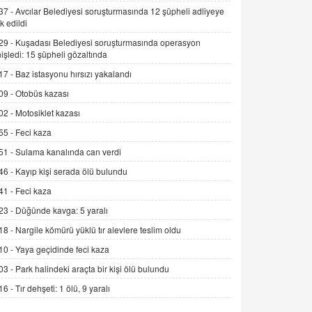
Alınmalı?
37 -
Avcılar Belediyesi soruşturmasında 12 şüpheli adliyeye
k edildi
9.12.2025 10:11
29 -
Kuşadası Belediyesi soruşturmasında operasyon
İNCİ GÜL AKÖL
işledi: 15 şüpheli gözaltında
Trump Keşke Adana'yı da Ziyaret Etse...
17 -
Baz istasyonu hırsızı yakalandı
06.07.2026 13:00
09 -
Otobüs kazası
02 -
Motosiklet kazası
ADEM AKÖL
55 -
Feci kaza
Esed Destekçilerinin Yüzüne Vurulan
Şamar: Sednaya
51 -
Sulama kanalında can verdi
11.12.2024 12:30
46 -
Kayıp kişi serada ölü bulundu
DR. EKREM ASLAN
41 -
Feci kaza
Gerçek Ne, Algı Ne? "Beraber
23 -
Düğünde kavga: 5 yaralı
Yürüyoruz" Cümlesinin Peşinden
18 -
Nargile kömürü yüklü tır alevlere teslim oldu
19.07.2025 12:45
10 -
Yaya geçidinde feci kaza
GÖNÜL MENEKŞE
03 -
Park halindeki araçta bir kişi ölü bulundu
Şifacının Yolu
16 -
Tır dehşeti: 1 ölü, 9 yaralı
04.11.2025 12:56