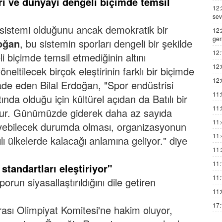
rı ve dünyayı dengeli biçimde temsil
12:
sev
 sistemi olduğunu ancak demokratik bir
12:
gen
doğan
, bu sistemin sporları dengeli bir şekilde
12:
i biçimde temsil etmediğinin altını
12:
neltilecek birçok eleştirinin farklı bir biçimde
12:
fade eden Bilal Erdoğan, "Spor endüstrisi
11:
ında olduğu için kültürel açıdan da Batılı bir
11:
udur. Günümüzde giderek daha az sayıda
11:
eyebilecek durumda olması, organizasyonun
11:
ılı ülkelerde kalacağı anlamına geliyor." diye
11:
11:
standartları eleştiriyor"
11:
un siyasallaştırıldığını dile getiren
11:
17:
rası Olimpiyat Komitesi'ne hakim oluyor,