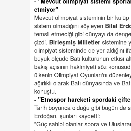
- "Mevcut olimpiyat sistemi sporla
etmiyor"
Mevcut olimpiyat sisteminin bir kulüp
sistem olmadığını söyleyen
Bilal Er
temsil etmediği gibi dünyayı da dengel
çizdi.
Birleşmiş Milletler
sistemine yö
olimpiyat sisteminde de yer aldığını i
büyük ölçüde Batı kültürünün etkisi alt
bakış açısının hakimiyeti söz konus
ülkenin Olimpiyat Oyunları'nı düzenl
ağırlıklı olarak Batı dünyasında ve Bat
konuştu.
- "Etnospor hareketi spordaki çifte 
Tarih boyunca olduğu gibi bugün de spor
Erdoğan, şunları kaydetti:
"Güç sahibi olanlar spora ve Uluslara