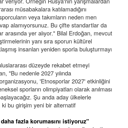
rar veriyor. Örneğin Rusya'nın yarışmalardan
ararası müsabakalara katılamadığını
i sporcuların veya takımların neden men
vap alamıyorsunuz. Bu çifte standartlar da
ar arasında yer alıyor."
Bilal Erdoğan, mevcut
tirmelerinin yanı sıra sporun kültürel
aşmış insanları yeniden sporla buluşturmayı
 uluslararası düzeyde rekabet etmeyi
n, "Bu nedenle 2027 yılında
k organizasyonu, 'Etnosporlar 2027' etkinliğini
neksel sporların olimpiyatları olarak anılması
 başlayacağız. Şu anda aday ülkelerle
 bu girişim yeni bir alternatif
i daha fazla korumasını istiyoruz"