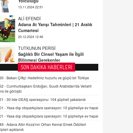
ALİ EFENDİ
Adana At Yarışı Tahminleri | 21 Aralık
Cumartesi
20.12.2024 12:46
TUTKUNUN PERİSİ
Sağlıklı Bir Cinsel Yaşam ile İlgili
Bilinmesi Gerekenler
08.11.2024 13:16
FARUK ÖNALAN
SON DAKİKA HABERLERİ
Tezkere Onaylanmasaydı…
30 -
Bakan Çiftçi: Hedefimiz huzurlu ve güçlü bir Türkiye
2 Kasım 2021 Salı 00:11
52 -
Cumhurbaşkanı Erdoğan, Suudi Arabistan'da Veliaht
ns ile görüştü
AV. DOĞAN CAN DOĞAN
21 -
30 ilde DEAŞ operasyonu: 104 şüpheli yakalandı
Kişisel verilerin korunması ve dijital
hukukun gelişimi
01 -
Yasa dışı otoparkçılara operasyon: 10 şüpheliye ev hapsi
15.09.2025 16:17
01 -
Yasa dışı otoparkçılara operasyon: 10 şüpheliye ev hapsi
49 -
Adana Altın Koza'nın Orhan Kemal Emek Ödülleri
SEHER EREK
ipleri açıklandı
Kış Ayları Geldi, Hangi Önlemler