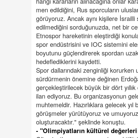
hangi kararların alınacağına onlar ka
men edildiğini, Rus sporcuların ulusl
görüyoruz. Ancak aynı kişilere İsraill
edilmediğini sorduğunuzda, net bir ce
Etnospor hareketinin eleştirdiği konul
spor endüstrisini ve IOC sistemini eleş
boyutunu güçlendirerek spordan uzakl
hedeflediklerini kaydetti.
Spor dallarındaki zenginliği korurken
sürdürmenin önemine değinen Erdoğa
gerçekleştirilecek büyük bir dört yıllı
ilan ediyoruz. Bu organizasyonun gele
muhtemeldir. Hazırlıklara gelecek yıl
görüşmeler yürütüyoruz ve umuyoruz ki
oluşturacaktır." şeklinde konuştu.
- "Olimpiyatların kültürel değerler