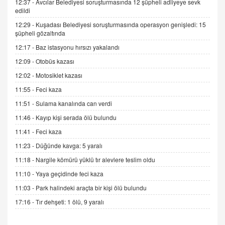
İNCİ GÜL AKÖL
12:37 -
Avcılar Belediyesi soruşturmasında 12 şüpheli adliyeye sevk
Trump Keşke Adana'yı da Ziyaret Etse...
edildi
06.07.2026 13:00
12:29 -
Kuşadası Belediyesi soruşturmasında operasyon genişledi: 15
şüpheli gözaltında
12:17 -
Baz istasyonu hırsızı yakalandı
ADEM AKÖL
Esed Destekçilerinin Yüzüne Vurulan Şamar:
12:09 -
Otobüs kazası
Sednaya
12:02 -
Motosiklet kazası
11.12.2024 12:30
11:55 -
Feci kaza
DR. EKREM ASLAN
11:51 -
Sulama kanalında can verdi
Gerçek Ne, Algı Ne? "Beraber Yürüyoruz"
11:46 -
Kayıp kişi serada ölü bulundu
Cümlesinin Peşinden
11:41 -
Feci kaza
19.07.2025 12:45
11:23 -
Düğünde kavga: 5 yaralı
GÖNÜL MENEKŞE
11:18 -
Nargile kömürü yüklü tır alevlere teslim oldu
Şifacının Yolu
04.11.2025 12:56
11:10 -
Yaya geçidinde feci kaza
11:03 -
Park halindeki araçta bir kişi ölü bulundu
AV. RÜMEYSA ÖZKALE
17:16 -
Tır dehşeti: 1 ölü, 9 yaralı
Kira Uyuşmazlıklarında Dava Açmadan Önce
Arabulucuya Başvuru Şartı