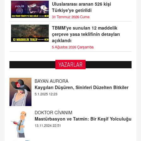
Uluslararası aranan 526 kişi
Türkiye'ye getirildi
31 Temmuz 2026 Cuma
TBMM'ye sunulan 12 maddelik
çerçeve yasa teklifinin detayları
açıklandı
5 Ağustos 2026 Çarşamba
BAYAN AURORA
YAZARLAR
Kaygıları Düşüren, Sinirleri Düzelten Bitkiler
5.1.2025 12:23
DOKTOR CİVANIM
Mastürbasyon ve Tatmin: Bir Keşif Yolculuğu
13.11.2024 22:51
ALİ EFENDİ
Adana At Yarışı Tahminleri | 21 Aralık
Cumartesi