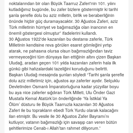
noktalarından bir olan Büyük Taarruz Zaferi'nin 101. yılını
kutladığımız bugünde, bu zafer bizlere göstermiştir ki tarihi
şanla şerefle dolu bu aziz milletin, birlik ve beraberliğinin
önünde hiçbir güç duramayacaktır. 30 Ağustos Zaferi, aziz
Türk milletinin hürriyet ve bağımsızlığa olan inancının en
önemli göstergesi olmuştur” ifadelerini kullandı.
30 Ağustos 1922'de kazanılan bu destansı zaferle, Türk
Milletinin kendisine reva görülen esaret gömleğini yırtıp
atarak, ne pahasına olursa olsun bağımsızlığından taviz
vermeyeceğini tüm dünyaya ilan ettiğinin altını çizen Başkan
Uludağ, aradan geçen 101 yılda kazanılan zaferin hala ilk
günkü gibi hafızalardaki tazeliğini koruduğunu belirtti.
Başkan Uludağ mesajında şunları söyledi “Tarihi şanla şerefle
dolu aziz milletimiz için, ağustos ayı zaferler ayıdır. Selçuklu
Devletinden Osmanlı İmparatorluğuna kadar yüzyıllar boyu
bu aya nice zaferler sığdıran Türk Milleti, Ulu Önder Gazi
Mustafa Kemal Atatürk’ün önderliğinde ‘Ya İstiklal Ya
Ölüm’ düsturu ile Büyük Taarruzla kazanılan 30 Ağustos
Zaferi ile bu toprakların ebedi Türk Yurdu olarak kalacağını
ilan etmiştir. Bu vesile ile 30 Ağustos Zafer Bayramı’nı
kutluyor, vatanın bağımsızlığı için savaşıp can veren bütün
şehitlerimize Cenab-ı Allah’tan rahmet diliyorum.”