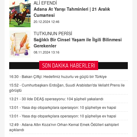
20.12.2024 12:46
TUTKUNUN PERİSİ
Sağlıklı Bir Cinsel Yaşam ile İlgili Bilinmesi
Gerekenler
08.11.2024 13:16
FARUK ÖNALAN
Tezkere Onaylanmasaydı…
2 Kasım 2021 Salı 00:11
SON DAKİKA HABERLERİ
AV. DOĞAN CAN DOĞAN
16:30 -
Bakan Çiftçi: Hedefimiz huzurlu ve güçlü bir Türkiye
Kişisel verilerin korunması ve dijital hukukun
15:52 -
Cumhurbaşkanı Erdoğan, Suudi Arabistan'da Veliaht Prens ile
gelişimi
görüştü
15.09.2025 16:17
13:21 -
30 ilde DEAŞ operasyonu: 104 şüpheli yakalandı
SEHER EREK
13:01 -
Yasa dışı otoparkçılara operasyon: 10 şüpheliye ev hapsi
Kış Ayları Geldi, Hangi Önlemler Alınmalı?
13:01 -
Yasa dışı otoparkçılara operasyon: 10 şüpheliye ev hapsi
9.12.2025 10:11
12:49 -
Adana Altın Koza'nın Orhan Kemal Emek Ödülleri sahipleri
açıklandı