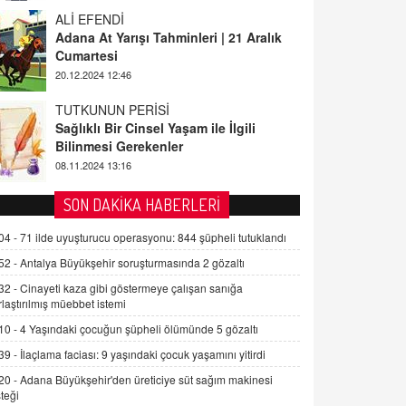
ALİ EFENDİ
Adana At Yarışı Tahminleri | 21 Aralık
Cumartesi
20.12.2024 12:46
TUTKUNUN PERİSİ
Sağlıklı Bir Cinsel Yaşam ile İlgili
Bilinmesi Gerekenler
08.11.2024 13:16
FARUK ÖNALAN
SON DAKİKA HABERLERİ
Tezkere Onaylanmasaydı…
04 -
71 ilde uyuşturucu operasyonu: 844 şüpheli tutuklandı
2 Kasım 2021 Salı 00:11
52 -
Antalya Büyükşehir soruşturmasında 2 gözaltı
32 -
Cinayeti kaza gibi göstermeye çalışan sanığa
AV. DOĞAN CAN DOĞAN
rlaştırılmış müebbet istemi
Kişisel verilerin korunması ve dijital
hukukun gelişimi
10 -
4 Yaşındaki çocuğun şüpheli ölümünde 5 gözaltı
15.09.2025 16:17
39 -
İlaçlama faciası: 9 yaşındaki çocuk yaşamını yitirdi
20 -
Adana Büyükşehir'den üreticiye süt sağım makinesi
SEHER EREK
teği
Kış Ayları Geldi, Hangi Önlemler