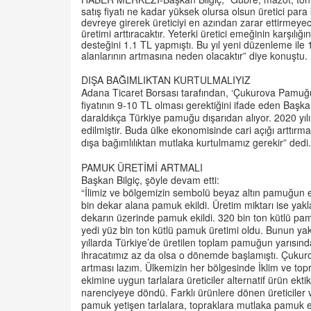
satış fiyatı ne kadar yüksek olursa olsun üretici par
devreye girerek üreticiyi en azından zarar ettirmeyec
üretimi arttıracaktır. Yeterki üretici emeğinin karşılı
desteğini 1.1 TL yapmıştı. Bu yıl yeni düzenleme ile
alanlarının artmasına neden olacaktır” diye konuştu.
DIŞA BAĞIMLIKTAN KURTULMALIYIZ
Adana Ticaret Borsası tarafından, ‘Çukurova Pamuğu’
fiyatının 9-10 TL olması gerektiğini ifade eden Başkan 
daraldıkça Türkiye pamuğu dışarıdan alıyor. 2020 yılı
edilmiştir. Buda ülke ekonomisinde cari açığı arttır
dışa bağımlılıktan mutlaka kurtulmamız gerekir” dedi.
PAMUK ÜRETİMİ ARTMALI
Başkan Bilgiç, şöyle devam etti:
“İlimiz ve bölgemizin sembolü beyaz altın pamuğun 
bin dekar alana pamuk ekildi. Üretim miktarı ise yakl
dekarın üzerinde pamuk ekildi. 320 bin ton kütlü pam
yedi yüz bin ton kütlü pamuk üretimi oldu. Bunun yak
yıllarda Türkiye’de üretilen toplam pamuğun yarısın
ihracatımız az da olsa o dönemde başlamıştı. Çuku
artması lazım. Ülkemizin her bölgesinde İklim ve 
ekimine uygun tarlalara üreticiler alternatif ürün ekt
narenciyeye döndü. Farklı ürünlere dönen üreticiler
pamuk yetişen tarlalara, topraklara mutlaka pamuk e