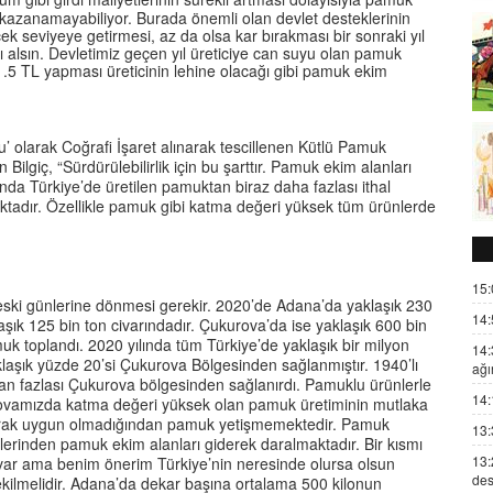
a kazanamayabiliyor. Burada önemli olan devlet desteklerinin
ek seviyeye getirmesi, az da olsa kar bırakması bir sonraki yıl
ğını alsın. Devletimiz geçen yıl üreticiye can suyu olan pamuk
 1.5 TL yapması üreticinin lehine olacağı gibi pamuk ekim
 olarak Coğrafi İşaret alınarak tescillenen Kütlü Pamuk
Bilgiç, “Sürdürülebilirlik için bu şarttır. Pamuk ekim alanları
nda Türkiye’de üretilen pamuktan biraz daha fazlası ithal
maktadır. Özellikle pamuk gibi katma değeri yüksek tüm ürünlerde
15:
eski günlerine dönmesi gerekir. 2020’de Adana’da yaklaşık 230
14:
aşık 125 bin ton civarındadır. Çukurova’da ise yaklaşık 600 bin
uk toplandı. 2020 yılında tüm Türkiye’de yaklaşık bir milyon
14:
laşık yüzde 20’si Çukurova Bölgesinden sağlanmıştır. 1940’lı
ağı
dan fazlası Çukurova bölgesinden sağlanırdı. Pamuklu ürünlerle
14:
rovamızda katma değeri yüksek olan pamuk üretiminin mutlaka
toprak uygun olmadığından pamuk yetişmemektedir. Pamuk
13:
iklerinden pamuk ekim alanları giderek daralmaktadır. Bir kısmı
13:
 var ama benim önerim Türkiye’nin neresinde olursa olsun
des
kilmelidir. Adana’da dekar başına ortalama 500 kilonun