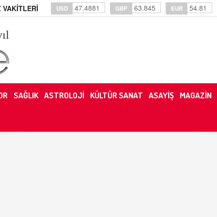
47.4881
63.845
54.81
 VAKİTLERİ
USD
GBP
EUR
yıl
OR
SAĞLIK
ASTROLOJİ
KÜLTÜR SANAT
ASAYİŞ
MAGAZİN