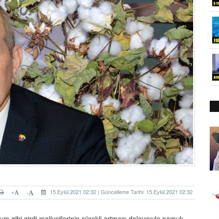
+
15.Eylül.2021 02:32 | Güncelleme Tarihi: 15.Eylül.2021 02:32
-
m gibi girdi maliyetlerinin sürekli artması dolayısıyla pamuk