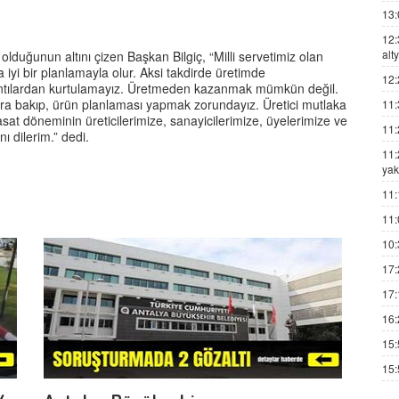
13:
12:
alt
lduğunun altını çizen Başkan Bilgiç, “Milli servetimiz olan
iyi bir planlamayla olur. Aksi takdirde üretimde
12:
ıkıntılardan kurtulamayız. Üretmeden kazanmak mümkün değil.
lara bakıp, ürün planlaması yapmak zorundayız. Üretici mutlaka
11:
asat döneminin üreticilerimize, sanayicilerimize, üyelerimize ve
11:
ı dilerim.” dedi.
11:
yak
11:
11:
10:
17:
17:
16:
15:
15: