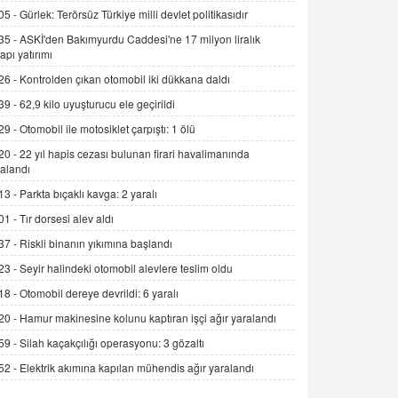
Alınmalı?
05 -
Gürlek: Terörsüz Türkiye milli devlet politikasıdır
9.12.2025 10:11
35 -
ASKİ'den Bakımyurdu Caddesi'ne 17 milyon liralık
yapı yatırımı
İNCİ GÜL AKÖL
26 -
Kontrolden çıkan otomobil iki dükkana daldı
Trump Keşke Adana'yı da Ziyaret Etse...
06.07.2026 13:00
39 -
62,9 kilo uyuşturucu ele geçirildi
29 -
Otomobil ile motosiklet çarpıştı: 1 ölü
ADEM AKÖL
20 -
22 yıl hapis cezası bulunan firari havalimanında
alandı
Esed Destekçilerinin Yüzüne Vurulan
Şamar: Sednaya
13 -
Parkta bıçaklı kavga: 2 yaralı
11.12.2024 12:30
01 -
Tır dorsesi alev aldı
DR. EKREM ASLAN
37 -
Riskli binanın yıkımına başlandı
Gerçek Ne, Algı Ne? "Beraber
23 -
Seyir halindeki otomobil alevlere teslim oldu
Yürüyoruz" Cümlesinin Peşinden
18 -
Otomobil dereye devrildi: 6 yaralı
19.07.2025 12:45
20 -
Hamur makinesine kolunu kaptıran işçi ağır yaralandı
GÖNÜL MENEKŞE
59 -
Silah kaçakçılığı operasyonu: 3 gözaltı
Şifacının Yolu
52 -
Elektrik akımına kapılan mühendis ağır yaralandı
04.11.2025 12:56