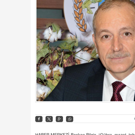
HABER MERKEZİ-
Başkan Bilgiç, “Gübre, mazot, tohu