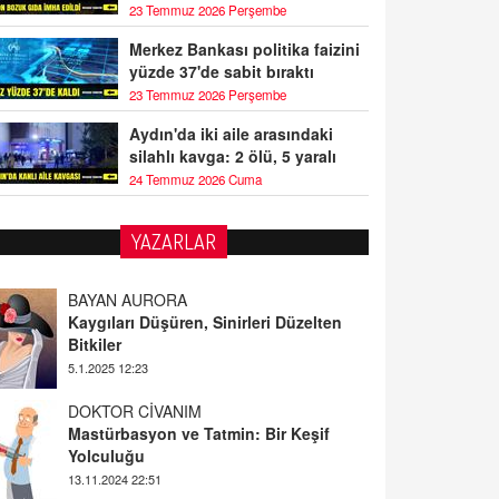
23 Temmuz 2026 Perşembe
Merkez Bankası politika faizini
yüzde 37'de sabit bıraktı
23 Temmuz 2026 Perşembe
Aydın'da iki aile arasındaki
silahlı kavga: 2 ölü, 5 yaralı
24 Temmuz 2026 Cuma
YAZARLAR
BAYAN AURORA
Kaygıları Düşüren, Sinirleri Düzelten
Bitkiler
5.1.2025 12:23
DOKTOR CİVANIM
Mastürbasyon ve Tatmin: Bir Keşif
Yolculuğu
13.11.2024 22:51