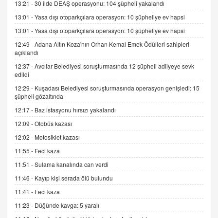
13:21 -
30 ilde DEAŞ operasyonu: 104 şüpheli yakalandı
Kış Ayları Geldi, Hangi Önlemler Alınmalı?
13:01 -
Yasa dışı otoparkçılara operasyon: 10 şüpheliye ev hapsi
9.12.2025 10:11
13:01 -
Yasa dışı otoparkçılara operasyon: 10 şüpheliye ev hapsi
12:49 -
Adana Altın Koza'nın Orhan Kemal Emek Ödülleri sahipleri
İNCİ GÜL AKÖL
açıklandı
Trump Keşke Adana'yı da Ziyaret Etse...
06.07.2026 13:00
12:37 -
Avcılar Belediyesi soruşturmasında 12 şüpheli adliyeye sevk
edildi
12:29 -
Kuşadası Belediyesi soruşturmasında operasyon genişledi: 15
ADEM AKÖL
şüpheli gözaltında
Esed Destekçilerinin Yüzüne Vurulan Şamar:
12:17 -
Baz istasyonu hırsızı yakalandı
Sednaya
12:09 -
Otobüs kazası
11.12.2024 12:30
12:02 -
Motosiklet kazası
DR. EKREM ASLAN
11:55 -
Feci kaza
Gerçek Ne, Algı Ne? "Beraber Yürüyoruz"
Cümlesinin Peşinden
11:51 -
Sulama kanalında can verdi
19.07.2025 12:45
11:46 -
Kayıp kişi serada ölü bulundu
GÖNÜL MENEKŞE
11:41 -
Feci kaza
Şifacının Yolu
11:23 -
Düğünde kavga: 5 yaralı
04.11.2025 12:56