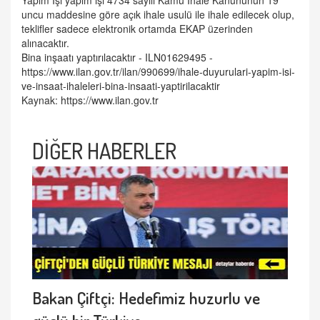
Yapım İşi yapım işi 4734 sayılı Kamu İhale Kanununun 19
uncu maddesine göre açık ihale usulü ile ihale edilecek olup,
teklifler sadece elektronik ortamda EKAP üzerinden
alınacaktır.
Bina inşaatı yaptırılacaktır - ILN01629495 -
https://www.ilan.gov.tr/ilan/990699/ihale-duyurulari-yapim-isi-
ve-insaat-ihaleleri-bina-insaati-yaptirilacaktir
Kaynak:
https://www.ilan.gov.tr
DİĞER HABERLER
Bakan Çiftçi: Hedefimiz huzurlu ve