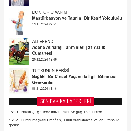
ALİ EFENDİ
Adana At Yarışı Tahminleri | 21 Aralık
Cumartesi
20.12.2024 12:46
TUTKUNUN PERİSİ
Sağlıklı Bir Cinsel Yaşam ile İlgili Bilinmesi
Gerekenler
08.11.2024 13:16
FARUK ÖNALAN
Tezkere Onaylanmasaydı…
2 Kasım 2021 Salı 00:11
AV. DOĞAN CAN DOĞAN
SON DAKİKA HABERLERİ
Kişisel verilerin korunması ve dijital hukukun
gelişimi
16:30 -
Bakan Çiftçi: Hedefimiz huzurlu ve güçlü bir Türkiye
15.09.2025 16:17
15:52 -
Cumhurbaşkanı Erdoğan, Suudi Arabistan'da Veliaht Prens ile
görüştü
SEHER EREK