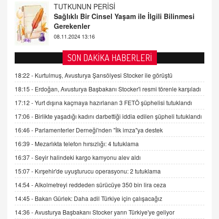
FARUK ÖNALAN
Tezkere Onaylanmasaydı…
2 Kasım 2021 Salı 00:11
AV. DOĞAN CAN DOĞAN
SON DAKİKA HABERLERİ
Kişisel verilerin korunması ve dijital hukukun
gelişimi
18:22 -
Kurtulmuş, Avusturya Şansölyesi Stocker ile görüştü
15.09.2025 16:17
18:15 -
Erdoğan, Avusturya Başbakanı Stocker'i resmi törenle karşıladı
17:12 -
Yurt dışına kaçmaya hazırlanan 3 FETÖ şüphelisi tutuklandı
SEHER EREK
Kış Ayları Geldi, Hangi Önlemler Alınmalı?
17:06 -
Birlikte yaşadığı kadını darbettiği iddia edilen şüpheli tutuklandı
9.12.2025 10:11
16:46 -
Parlamenterler Derneği'nden "İlk imza"ya destek
16:39 -
Mezarlıkta telefon hırsızlığı: 4 tutuklama
İNCİ GÜL AKÖL
16:37 -
Seyir halindeki kargo kamyonu alev aldı
Trump Keşke Adana'yı da Ziyaret Etse...
15:07 -
Kırşehir'de uyuşturucu operasyonu: 2 tutuklama
06.07.2026 13:00
14:54 -
Alkolmetreyi reddeden sürücüye 350 bin lira ceza
14:45 -
Bakan Gürlek: Daha adil Türkiye için çalışacağız
ADEM AKÖL
Esed Destekçilerinin Yüzüne Vurulan Şamar:
14:36 -
Avusturya Başbakanı Stocker yarın Türkiye'ye geliyor