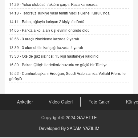
Sednaya
14:29 -
Yolcu otobüsü traktöre çarptı: Kaza kamerada
11.12.2024 12:30
14:18 -
Terörsüz Türkiye yasa teklifi Meclis Genel Kurulu'nda
DR. EKREM ASLAN
14:11 -
Baba, oğluyla tartışan 2 kişiyi öldürdü
Gerçek Ne, Algı Ne? "Beraber Yürüyoruz"
14:05 -
Parkta alkol alan kişi evinin önünde öldü
Cümlesinin Peşinden
13:56 -
3 araçlı zincirleme kazada 2 yaralı
19.07.2025 12:45
13:39 -
3 otomobilin karıştığı kazada 4 yaralı
GÖNÜL MENEKŞE
13:30 -
Otelde gaz sızıntısı: 15 kişi hastaneye kaldırıldı
Şifacının Yolu
04.11.2025 12:56
16:30 -
Bakan Çiftçi: Hedefimiz huzurlu ve güçlü bir Türkiye
15:52 -
Cumhurbaşkanı Erdoğan, Suudi Arabistan'da Veliaht Prens ile
görüştü
AV. RÜMEYSA ÖZKALE
Kira Uyuşmazlıklarında Dava Açmadan Önce
Arabulucuya Başvuru Şartı
23.09.2023 16:30
Anketler
Video Galeri
Foto Galeri
Küny
CAN UĞURATEŞ
Copyright © 2024
GAZETTE
Değişen yapısıyla Suriye
16.12.2024 14:16
Developed By
2ADAM YAZILIM