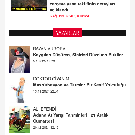
çerçeve yasa teklifinin detayları
açıklandı
5 Ağustos 2026 Çarşamba
YAZARLAR
DOKTOR CİVANIM
Mastürbasyon ve Tatmin: Bir Keşif Yolculuğu
13.11.2024 22:51
ALİ EFENDİ
Adana At Yarışı Tahminleri | 21 Aralık
Cumartesi
20.12.2024 12:46
TUTKUNUN PERİSİ
Sağlıklı Bir Cinsel Yaşam ile İlgili Bilinmesi
Gerekenler
08.11.2024 13:16