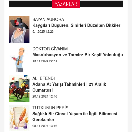
YAZARLAR
DOKTOR CİVANIM
Mastürbasyon ve Tatmin: Bir Keşif Yolculuğu
13.11.2024 22:51
ALİ EFENDİ
Adana At Yarışı Tahminleri | 21 Aralık
Cumartesi
20.12.2024 12:46
TUTKUNUN PERİSİ
Sağlıklı Bir Cinsel Yaşam ile İlgili Bilinmesi
Gerekenler
08.11.2024 13:16
FARUK ÖNALAN
Tezkere Onaylanmasaydı…
2 Kasım 2021 Salı 00:11