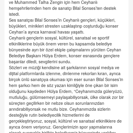
ve Muhammed Talha Zengin için hem Ceyhanlı
hemşehrilerinden hem de sanatçı Bilal Sonses’ten destek
istedi.
Ses sanatçısı Bilal Sonses’in Ceyhanlı gençleri, küçükleri,
büyükleri, minikleri stresten uzaklaştırıp coşturduğu konser
Ceyhan’a ayrıca karnaval havası yaşattı.
Ceyhanlı gençlerin sosyal, kültürel, sanatsal ve sportif
etkinliklerine büyük önem veren bu kapsamda belediye
bünyesinde ayrı bir özel ekiple çalışmalarını yürüten Ceyhan
Belediye Başkanı Hülya Erdem, konser esnasında gençlere
başarılar diledi, sevgilerini sundu.
Sözleri ve müziği kendisine ait şarkılarının sosyal medya ve
dijital platformlarda izlenme, dinlenme rekorları kıran, ayrıca
birçok ünlü sanatçıya okuması için eser sunan Bilal Sonses’in
hem şarkıcı hem de söz yazarı kimliğiyle öne çıkan bir isim
olduğunu kaydeden Hülya Erdem, “Ceyhanımızda güleryüzü,
mutluluğu, gülümsemeyi paylaşabiliyorsak, ülke olarak zor bir
süreçten geçilirken bir nebze olsun sorunlarınızdan
arındırabiliyorsak ne mutlu bize. Ceyhanımızda sizlerin
desteğiyle rutin belediyecilik hizmetlerini de
gerçekleştiriyoruz, sosyal, kültürel ve sanatsal etkinliklere de
ayrıca önem veriyoruz. Gençlerimizin spor yapmalarına
olanak sunmakla birlikte belediyemiz bünyesinde varlığını