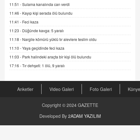
Cümlesinin Peşinden
11:51 -
Sulama kanalında can verdi
19.07.2025 12:45
11:46 -
Kayıp kişi serada ölü bulundu
GÖNÜL MENEKŞE
11:41 -
Feci kaza
Şifacının Yolu
11:23 -
Düğünde kavga: 5 yaralı
04.11.2025 12:56
11:18 -
Nargile kömürü yüklü tır alevlere teslim oldu
11:10 -
Yaya geçidinde feci kaza
AV. RÜMEYSA ÖZKALE
11:03 -
Park halindeki araçta bir kişi ölü bulundu
Kira Uyuşmazlıklarında Dava Açmadan Önce
Arabulucuya Başvuru Şartı
17:16 -
Tır dehşeti: 1 ölü, 9 yaralı
23.09.2023 16:30
CAN UĞURATEŞ
Anketler
Video Galeri
Foto Galeri
Küny
Değişen yapısıyla Suriye
16.12.2024 14:16
Copyright © 2024
GAZETTE
GÜNLÜK BURÇ YORUMU
Developed By
2ADAM YAZILIM
Günlük Burç Yorumu | 22 Kasım 2024: Koç,
Boğa, İkizler ve Daha Fazlası!
20.11.2024 17:44