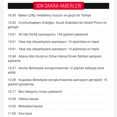
AV. DOĞAN CAN DOĞAN
SON DAKİKA HABERLERİ
Kişisel verilerin korunması ve dijital hukukun
gelişimi
16:30 -
Bakan Çiftçi: Hedefimiz huzurlu ve güçlü bir Türkiye
15.09.2025 16:17
15:52 -
Cumhurbaşkanı Erdoğan, Suudi Arabistan'da Veliaht Prens ile
görüştü
SEHER EREK
13:21 -
30 ilde DEAŞ operasyonu: 104 şüpheli yakalandı
Kış Ayları Geldi, Hangi Önlemler Alınmalı?
13:01 -
Yasa dışı otoparkçılara operasyon: 10 şüpheliye ev hapsi
9.12.2025 10:11
13:01 -
Yasa dışı otoparkçılara operasyon: 10 şüpheliye ev hapsi
12:49 -
Adana Altın Koza'nın Orhan Kemal Emek Ödülleri sahipleri
İNCİ GÜL AKÖL
açıklandı
Trump Keşke Adana'yı da Ziyaret Etse...
06.07.2026 13:00
12:37 -
Avcılar Belediyesi soruşturmasında 12 şüpheli adliyeye sevk
edildi
12:29 -
Kuşadası Belediyesi soruşturmasında operasyon genişledi: 15
ADEM AKÖL
şüpheli gözaltında
Esed Destekçilerinin Yüzüne Vurulan Şamar:
12:17 -
Baz istasyonu hırsızı yakalandı
Sednaya
12:09 -
Otobüs kazası
11.12.2024 12:30
12:02 -
Motosiklet kazası
DR. EKREM ASLAN
11:55 -
Feci kaza
Gerçek Ne, Algı Ne? "Beraber Yürüyoruz"