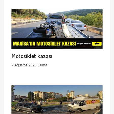
Motosiklet kazası
7 Ağustos 2026 Cuma