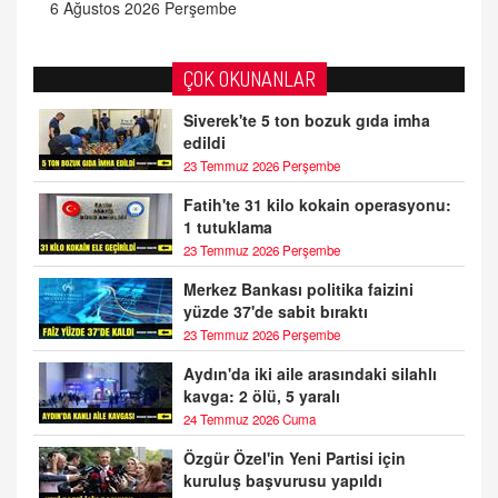
6 Ağustos 2026 Perşembe
ÇOK OKUNANLAR
Siverek'te 5 ton bozuk gıda imha
edildi
23 Temmuz 2026 Perşembe
Fatih'te 31 kilo kokain operasyonu:
1 tutuklama
23 Temmuz 2026 Perşembe
Merkez Bankası politika faizini
yüzde 37'de sabit bıraktı
23 Temmuz 2026 Perşembe
Aydın'da iki aile arasındaki silahlı
kavga: 2 ölü, 5 yaralı
24 Temmuz 2026 Cuma
Özgür Özel'in Yeni Partisi için
kuruluş başvurusu yapıldı