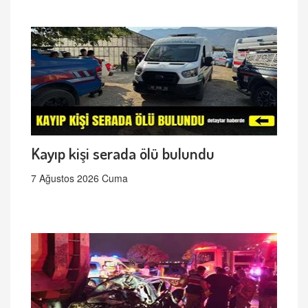
Kayıp kişi serada ölü bulundu
7 Ağustos 2026 Cuma