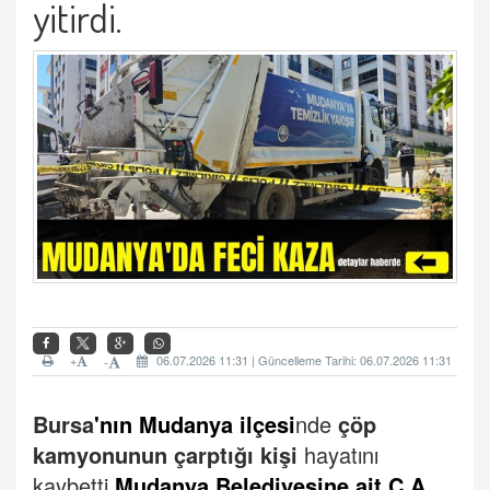
yitirdi.
+
06.07.2026 11:31 | Güncelleme Tarihi: 06.07.2026 11:31
-
Bursa
'nın Mudanya ilçesi
nde
çöp
kamyonunun çarptığı kişi
hayatını
kaybetti.
Mudanya Belediyesine ait C.A.