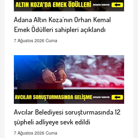
Adana Altın Koza'nın Orhan Kemal
Emek Ödülleri sahipleri açıklandı
7 Ağustos 2026 Cuma
Avcılar Belediyesi soruşturmasında 12
şüpheli adliyeye sevk edildi
7 Ağustos 2026 Cuma