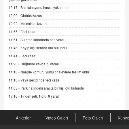
Esed Destekçilerinin Yüzüne Vurulan Şamar:
12:17 -
Baz istasyonu hırsızı yakalandı
Sednaya
12:09 -
Otobüs kazası
11.12.2024 12:30
12:02 -
Motosiklet kazası
DR. EKREM ASLAN
11:55 -
Feci kaza
Gerçek Ne, Algı Ne? "Beraber Yürüyoruz"
Cümlesinin Peşinden
11:51 -
Sulama kanalında can verdi
19.07.2025 12:45
11:46 -
Kayıp kişi serada ölü bulundu
GÖNÜL MENEKŞE
11:41 -
Feci kaza
Şifacının Yolu
11:23 -
Düğünde kavga: 5 yaralı
04.11.2025 12:56
11:18 -
Nargile kömürü yüklü tır alevlere teslim oldu
11:10 -
Yaya geçidinde feci kaza
AV. RÜMEYSA ÖZKALE
11:03 -
Park halindeki araçta bir kişi ölü bulundu
Kira Uyuşmazlıklarında Dava Açmadan Önce
Arabulucuya Başvuru Şartı
17:16 -
Tır dehşeti: 1 ölü, 9 yaralı
23.09.2023 16:30
CAN UĞURATEŞ
Anketler
Video Galeri
Foto Galeri
Küny
Değişen yapısıyla Suriye
16.12.2024 14:16