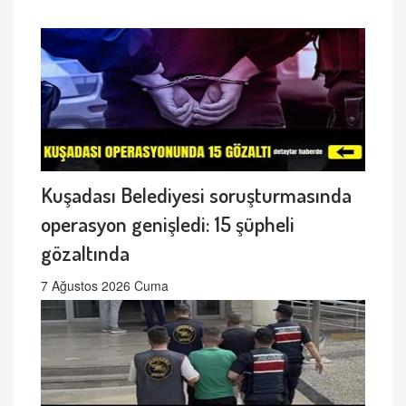
Kuşadası Belediyesi soruşturmasında
operasyon genişledi: 15 şüpheli
gözaltında
7 Ağustos 2026 Cuma