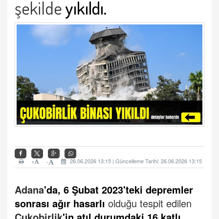
şekilde
yıkıldı.
+
26.06.2026 13:15 | Güncelleme Tarihi: 26.06.2026 13:15
-
Adana
'da, 6 Şubat 2023'teki depremler
sonrası ağır hasarlı
olduğu tespit edilen
Çukobirlik
'in atıl durumdaki 16 katlı