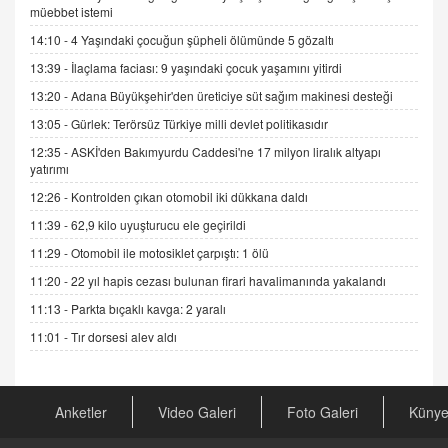
müebbet istemi
ADEM AKÖL
Esed Destekçilerinin Yüzüne Vurulan Şamar:
14:10 -
4 Yaşındaki çocuğun şüpheli ölümünde 5 gözaltı
Sednaya
13:39 -
İlaçlama faciası: 9 yaşındaki çocuk yaşamını yitirdi
11.12.2024 12:30
13:20 -
Adana Büyükşehir'den üreticiye süt sağım makinesi desteği
DR. EKREM ASLAN
13:05 -
Gürlek: Terörsüz Türkiye milli devlet politikasıdır
Gerçek Ne, Algı Ne? "Beraber Yürüyoruz"
12:35 -
ASKİ'den Bakımyurdu Caddesi'ne 17 milyon liralık altyapı
Cümlesinin Peşinden
yatırımı
19.07.2025 12:45
12:26 -
Kontrolden çıkan otomobil iki dükkana daldı
GÖNÜL MENEKŞE
11:39 -
62,9 kilo uyuşturucu ele geçirildi
Şifacının Yolu
11:29 -
Otomobil ile motosiklet çarpıştı: 1 ölü
04.11.2025 12:56
11:20 -
22 yıl hapis cezası bulunan firari havalimanında yakalandı
11:13 -
Parkta bıçaklı kavga: 2 yaralı
AV. RÜMEYSA ÖZKALE
Kira Uyuşmazlıklarında Dava Açmadan Önce
11:01 -
Tır dorsesi alev aldı
Arabulucuya Başvuru Şartı
23.09.2023 16:30
Anketler
Video Galeri
Foto Galeri
Küny
CAN UĞURATEŞ
Değişen yapısıyla Suriye