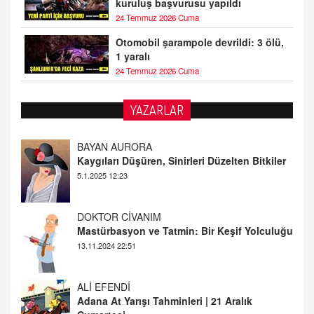
kuruluş başvurusu yapıldı
24 Temmuz 2026 Cuma
Otomobil şarampole devrildi: 3 ölü,
1 yaralı
24 Temmuz 2026 Cuma
YAZARLAR
DOKTOR CİVANIM
Mastürbasyon ve Tatmin: Bir Keşif Yolculuğu
13.11.2024 22:51
ALİ EFENDİ
Adana At Yarışı Tahminleri | 21 Aralık
Cumartesi
20.12.2024 12:46
TUTKUNUN PERİSİ
Sağlıklı Bir Cinsel Yaşam ile İlgili Bilinmesi