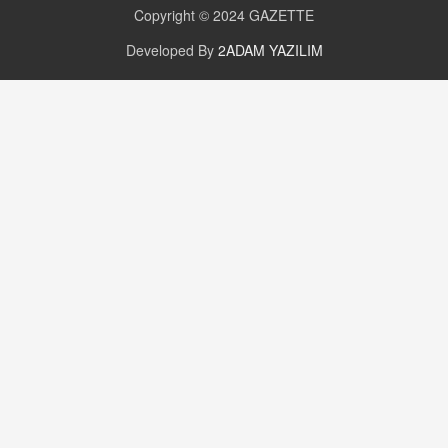
16.12.2024 14:16
Copyright © 2024
GAZETTE
Developed By
2ADAM YAZILIM
GÜNLÜK BURÇ YORUMU
Günlük Burç Yorumu | 22 Kasım 2024: Koç,
Boğa, İkizler ve Daha Fazlası!
20.11.2024 17:44
PEARL SİRİUS
Mars 4 Kasım’da Aslan Burcuna Geçiyor
01.11.2025 14:25
BAYAN AURORA
Kaygıları Düşüren, Sinirleri Düzelten Bitkiler
5.1.2025 12:23