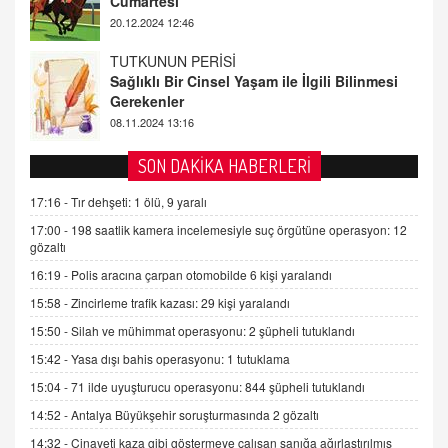
Gerekenler
08.11.2024 13:16
FARUK ÖNALAN
Tezkere Onaylanmasaydı…
2 Kasım 2021 Salı 00:11
AV. DOĞAN CAN DOĞAN
SON DAKİKA HABERLERİ
Kişisel verilerin korunması ve dijital hukukun
gelişimi
17:16 -
Tır dehşeti: 1 ölü, 9 yaralı
15.09.2025 16:17
17:00 -
198 saatlik kamera incelemesiyle suç örgütüne operasyon: 12
gözaltı
SEHER EREK
16:19 -
Polis aracına çarpan otomobilde 6 kişi yaralandı
Kış Ayları Geldi, Hangi Önlemler Alınmalı?
15:58 -
Zincirleme trafik kazası: 29 kişi yaralandı
9.12.2025 10:11
15:50 -
Silah ve mühimmat operasyonu: 2 şüpheli tutuklandı
15:42 -
Yasa dışı bahis operasyonu: 1 tutuklama
İNCİ GÜL AKÖL
Trump Keşke Adana'yı da Ziyaret Etse...
15:04 -
71 ilde uyuşturucu operasyonu: 844 şüpheli tutuklandı
06.07.2026 13:00
14:52 -
Antalya Büyükşehir soruşturmasında 2 gözaltı
14:32 -
Cinayeti kaza gibi göstermeye çalışan sanığa ağırlaştırılmış