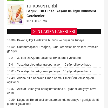
FARUK ÖNALAN
Tezkere Onaylanmasaydı…
2 Kasım 2021 Salı 00:11
AV. DOĞAN CAN DOĞAN
SON DAKİKA HABERLERİ
Kişisel verilerin korunması ve dijital hukukun
gelişimi
16:30 -
Bakan Çiftçi: Hedefimiz huzurlu ve güçlü bir Türkiye
15.09.2025 16:17
15:52 -
Cumhurbaşkanı Erdoğan, Suudi Arabistan'da Veliaht Prens ile
görüştü
SEHER EREK
13:21 -
30 ilde DEAŞ operasyonu: 104 şüpheli yakalandı
Kış Ayları Geldi, Hangi Önlemler Alınmalı?
13:01 -
Yasa dışı otoparkçılara operasyon: 10 şüpheliye ev hapsi
9.12.2025 10:11
13:01 -
Yasa dışı otoparkçılara operasyon: 10 şüpheliye ev hapsi
12:49 -
Adana Altın Koza'nın Orhan Kemal Emek Ödülleri sahipleri
İNCİ GÜL AKÖL
açıklandı
Trump Keşke Adana'yı da Ziyaret Etse...
06.07.2026 13:00
12:37 -
Avcılar Belediyesi soruşturmasında 12 şüpheli adliyeye sevk
edildi
12:29 -
Kuşadası Belediyesi soruşturmasında operasyon genişledi: 15
ADEM AKÖL
şüpheli gözaltında
Esed Destekçilerinin Yüzüne Vurulan Şamar: