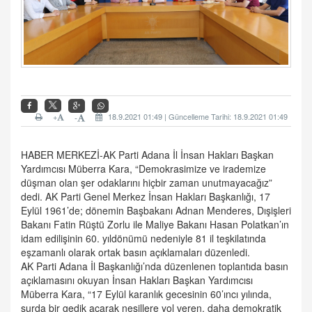
+
18.9.2021 01:49 | Güncelleme Tarihi: 18.9.2021 01:49
-
HABER MERKEZİ-AK Parti Adana İl İnsan Hakları Başkan
Yardımcısı Müberra Kara, “Demokrasimize ve irademize
düşman olan şer odaklarını hiçbir zaman unutmayacağız”
dedi. AK Parti Genel Merkez İnsan Hakları Başkanlığı, 17
Eylül 1961’de; dönemin Başbakanı Adnan Menderes, Dışişleri
Bakanı Fatin Rüştü Zorlu ile Maliye Bakanı Hasan Polatkan’ın
idam edilişinin 60. yıldönümü nedeniyle 81 il teşkilatında
eşzamanlı olarak ortak basın açıklamaları düzenledi.
AK Parti Adana İl Başkanlığı’nda düzenlenen toplantıda basın
açıklamasını okuyan İnsan Hakları Başkan Yardımcısı
Müberra Kara, “17 Eylül karanlık gecesinin 60’ıncı yılında,
surda bir gedik açarak nesillere yol veren, daha demokratik