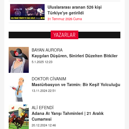
Uluslararası aranan 526 kişi
Türkiye'ye getirildi
31 Temmuz 2026 Cuma
YAZARLAR
DOKTOR CİVANIM
Mastürbasyon ve Tatmin: Bir Keşif Yolculuğu
13.11.2024 22:51
ALİ EFENDİ
Adana At Yarışı Tahminleri | 21 Aralık
Cumartesi
20.12.2024 12:46
TUTKUNUN PERİSİ
Sağlıklı Bir Cinsel Yaşam ile İlgili Bilinmesi
Gerekenler
08.11.2024 13:16