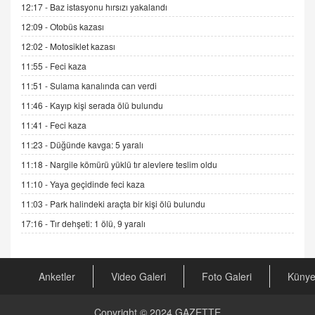
12:17 -
Baz istasyonu hırsızı yakalandı
Sednaya
12:09 -
Otobüs kazası
11.12.2024 12:30
12:02 -
Motosiklet kazası
DR. EKREM ASLAN
11:55 -
Feci kaza
Gerçek Ne, Algı Ne? "Beraber Yürüyoruz"
Cümlesinin Peşinden
11:51 -
Sulama kanalında can verdi
19.07.2025 12:45
11:46 -
Kayıp kişi serada ölü bulundu
GÖNÜL MENEKŞE
11:41 -
Feci kaza
Şifacının Yolu
11:23 -
Düğünde kavga: 5 yaralı
04.11.2025 12:56
11:18 -
Nargile kömürü yüklü tır alevlere teslim oldu
11:10 -
Yaya geçidinde feci kaza
AV. RÜMEYSA ÖZKALE
11:03 -
Park halindeki araçta bir kişi ölü bulundu
Kira Uyuşmazlıklarında Dava Açmadan Önce
Arabulucuya Başvuru Şartı
17:16 -
Tır dehşeti: 1 ölü, 9 yaralı
23.09.2023 16:30
CAN UĞURATEŞ
Anketler
Video Galeri
Foto Galeri
Küny
Değişen yapısıyla Suriye
16.12.2024 14:16
Copyright © 2024
GAZETTE