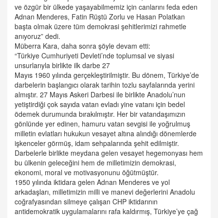
ve özgür bir ülkede yaşayabilmemiz için canlarını feda eden
Adnan Menderes, Fatin Rüştü Zorlu ve Hasan Polatkan
başta olmak üzere tüm demokrasi şehitlerimizi rahmetle
anıyoruz” dedi.
Müberra Kara, daha sonra şöyle devam etti:
“Türkiye Cumhuriyeti Devleti’nde toplumsal ve siyasi
unsurlarıyla birlikte ilk darbe 27
Mayıs 1960 yılında gerçekleştirilmiştir. Bu dönem, Türkiye’de
darbelerin başlangıcı olarak tarihin tozlu sayfalarında yerini
almıştır. 27 Mayıs Askeri Darbesi ile birlikte Anadolu’nun
yetiştirdiği çok sayıda vatan evladı yine vatanı için bedel
ödemek durumunda bırakılmıştır. Her bir vatandaşımızın
gönlünde yer edinen, hamuru vatan sevgisi ile yoğrulmuş
milletin evlatları hukukun vesayet altına alındığı dönemlerde
işkenceler görmüş, idam sehpalarında şehit edilmiştir.
Darbelerle birlikte meydana gelen vesayet hegemonyası hem
bu ülkenin geleceğini hem de milletimizin demokrasi,
ekonomi, moral ve motivasyonunu öğütmüştür.
1950 yılında iktidara gelen Adnan Menderes ve yol
arkadaşları, milletimizin milli ve manevi değerlerini Anadolu
coğrafyasından silmeye çalışan CHP iktidarının
antidemokratik uygulamalarını rafa kaldırmış, Türkiye’ye çağ