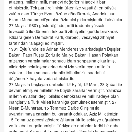
atlatmış, milletin milli, manevi değerlerini iade-i itibar
etmişlerdir. Tek parti rejiminin ülkemize yaşattığı en büyük
zulüm olan Türkçe Ezanı özüne döndürerek, Anadolu’nun
Ezan-ı Muhammedi’ye olan özlemini gidermişlerdir. Takvimler
27 Mayıs 1960’ı gösterdiğinde, milli iradenin yüksek
teveccühü ile dönemin tek parti zihniyetini geride bırakarak
iktidara gelen Demokrat Parti, darbeci, vesayetçi zihniyet
tarafından “alaşağı edilmiştir”.
1961 Eylül’ünde ise Adnan Menderes ve arkadaşları Dışişleri
Bakanı Fatin Rüştü Zorlu ile Maliye Bakanı Hasan Polatkan
mizansen yargılamalar sonucu idam sehpasına çıkarılmış,
aileleriyle helalleşmelerine dahi izin verilmeyen milletin
evlatları, idam sehpasında bile Milletimizin saadetini
düşünerek hayata veda etmişlerdir.
27 Mayıs’ta başlayan darbeler 12 Eylül, 12 Mart, 28 Şubat ile
devam etmiş ve milletimize büyük zararlar vermiştir. Yalnızca
milletin evlatları değil bilakis demokrasi ve milli iradeye olan
inançlarıyla Türk Milleti karanlığa gömülmek istenmiştir. 27
Nisan E-Muhtırası, 15 Temmuz Darbe Girişimi ile
uyandırılmaya çalışılan bu karanlık odaklar, Aziz Milletimizin
15 Temmuz gecesi gösterdiği kararlılık ile sekteye uğratılmış
ve ilelebet engellenmiştir. Türkiye’de darbeler tarihi bir daha
açılmamak üzere 16 Temmuz sabahı itibariyle kapanmıştır.