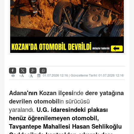
+
01.07.2026 12:16 | Güncelleme Tarihi: 01.07.2026 12:16
-
Adana
'nın
Kozan ilçesi
nde
dere yatağına
devrilen otomobil
in sürücüsü
yaralandı.
U.G. idaresindeki plakası
henüz öğrenilemeyen otomobil,
Tavşantepe Mahallesi Hasan Sehlikoğlu