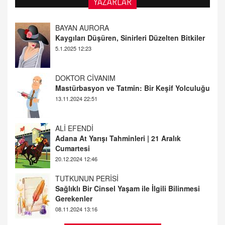
YAZARLAR
DOKTOR CİVANIM
Mastürbasyon ve Tatmin: Bir Keşif Yolculuğu
13.11.2024 22:51
ALİ EFENDİ
Adana At Yarışı Tahminleri | 21 Aralık
Cumartesi
20.12.2024 12:46
TUTKUNUN PERİSİ
Sağlıklı Bir Cinsel Yaşam ile İlgili Bilinmesi
Gerekenler
08.11.2024 13:16
FARUK ÖNALAN
Tezkere Onaylanmasaydı…
2 Kasım 2021 Salı 00:11