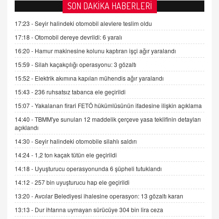
AV. DOĞAN CAN DOĞAN
SON DAKİKA HABERLERİ
Kişisel verilerin korunması ve dijital hukukun
gelişimi
17:23 -
Seyir halindeki otomobil alevlere teslim oldu
15.09.2025 16:17
17:18 -
Otomobil dereye devrildi: 6 yaralı
16:20 -
Hamur makinesine kolunu kaptıran işçi ağır yaralandı
SEHER EREK
Kış Ayları Geldi, Hangi Önlemler Alınmalı?
15:59 -
Silah kaçakçılığı operasyonu: 3 gözaltı
9.12.2025 10:11
15:52 -
Elektrik akımına kapılan mühendis ağır yaralandı
15:43 -
236 ruhsatsız tabanca ele geçirildi
İNCİ GÜL AKÖL
15:07 -
Yakalanan firari FETÖ hükümlüsünün ifadesine ilişkin açıklama
Trump Keşke Adana'yı da Ziyaret Etse...
14:40 -
TBMM'ye sunulan 12 maddelik çerçeve yasa teklifinin detayları
06.07.2026 13:00
açıklandı
14:30 -
Seyir halindeki otomobile silahlı saldırı
ADEM AKÖL
14:24 -
1,2 ton kaçak tütün ele geçirildi
Esed Destekçilerinin Yüzüne Vurulan Şamar:
14:18 -
Uyuşturucu operasyonunda 6 şüpheli tutuklandı
Sednaya
11.12.2024 12:30
14:12 -
257 bin uyuşturucu hap ele geçirildi
13:20 -
Avcılar Belediyesi ihalesine operasyon: 13 gözaltı kararı
DR. EKREM ASLAN
Gerçek Ne, Algı Ne? "Beraber Yürüyoruz"
13:13 -
Dur ihtarına uymayan sürücüye 304 bin lira ceza
Cümlesinin Peşinden