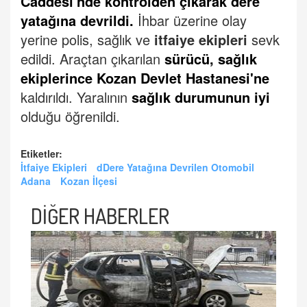
Caddesi'nde kontrolden çıkarak dere
yatağına devrildi.
İhbar üzerine olay
yerine polis, sağlık ve
itfaiye ekipleri
sevk
edildi.
Araçtan çıkarılan
sürücü, sağlık
ekiplerince Kozan Devlet Hastanesi'ne
kaldırıldı.
Yaralının
sağlık durumunun iyi
olduğu öğrenildi.
Etiketler:
İtfaiye Ekipleri
dDere Yatağına Devrilen Otomobil
Adana
Kozan İlçesi
DİĞER HABERLER