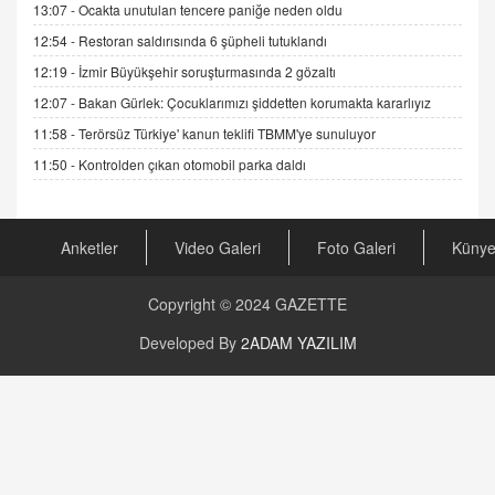
13:07 -
Ocakta unutulan tencere paniğe neden oldu
19.07.2025 12:45
12:54 -
Restoran saldırısında 6 şüpheli tutuklandı
GÖNÜL MENEKŞE
12:19 -
İzmir Büyükşehir soruşturmasında 2 gözaltı
Şifacının Yolu
12:07 -
Bakan Gürlek: Çocuklarımızı şiddetten korumakta kararlıyız
04.11.2025 12:56
11:58 -
Terörsüz Türkiye' kanun teklifi TBMM'ye sunuluyor
11:50 -
Kontrolden çıkan otomobil parka daldı
AV. RÜMEYSA ÖZKALE
Kira Uyuşmazlıklarında Dava Açmadan Önce
Arabulucuya Başvuru Şartı
23.09.2023 16:30
Anketler
Video Galeri
Foto Galeri
Küny
CAN UĞURATEŞ
Copyright © 2024
GAZETTE
Değişen yapısıyla Suriye
16.12.2024 14:16
Developed By
2ADAM YAZILIM
GÜNLÜK BURÇ YORUMU
Günlük Burç Yorumu | 22 Kasım 2024: Koç,
Boğa, İkizler ve Daha Fazlası!
20.11.2024 17:44