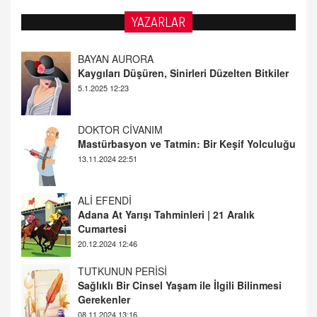
YAZARLAR
DOKTOR CİVANIM
Mastürbasyon ve Tatmin: Bir Keşif Yolculuğu
13.11.2024 22:51
ALİ EFENDİ
Adana At Yarışı Tahminleri | 21 Aralık
Cumartesi
20.12.2024 12:46
TUTKUNUN PERİSİ
Sağlıklı Bir Cinsel Yaşam ile İlgili Bilinmesi
Gerekenler
08.11.2024 13:16
FARUK ÖNALAN
Tezkere Onaylanmasaydı…
2 Kasım 2021 Salı 00:11