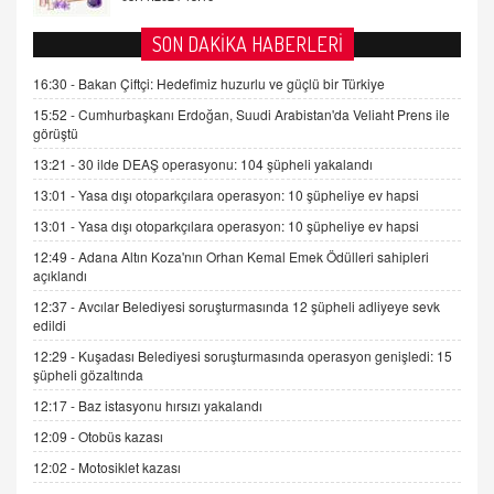
AV. DOĞAN CAN DOĞAN
SON DAKİKA HABERLERİ
Kişisel verilerin korunması ve dijital hukukun
gelişimi
16:30 -
Bakan Çiftçi: Hedefimiz huzurlu ve güçlü bir Türkiye
15.09.2025 16:17
15:52 -
Cumhurbaşkanı Erdoğan, Suudi Arabistan'da Veliaht Prens ile
görüştü
SEHER EREK
13:21 -
30 ilde DEAŞ operasyonu: 104 şüpheli yakalandı
Kış Ayları Geldi, Hangi Önlemler Alınmalı?
13:01 -
Yasa dışı otoparkçılara operasyon: 10 şüpheliye ev hapsi
9.12.2025 10:11
13:01 -
Yasa dışı otoparkçılara operasyon: 10 şüpheliye ev hapsi
12:49 -
Adana Altın Koza'nın Orhan Kemal Emek Ödülleri sahipleri
İNCİ GÜL AKÖL
açıklandı
Trump Keşke Adana'yı da Ziyaret Etse...
06.07.2026 13:00
12:37 -
Avcılar Belediyesi soruşturmasında 12 şüpheli adliyeye sevk
edildi
12:29 -
Kuşadası Belediyesi soruşturmasında operasyon genişledi: 15
ADEM AKÖL
şüpheli gözaltında
Esed Destekçilerinin Yüzüne Vurulan Şamar:
12:17 -
Baz istasyonu hırsızı yakalandı
Sednaya
12:09 -
Otobüs kazası
11.12.2024 12:30
12:02 -
Motosiklet kazası
DR. EKREM ASLAN