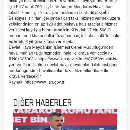
plakaya haiz araçlarla hizmet verilmesi kaydıyla beher araç
için KDV dahil 750 TL, İzmir Adnan Menderes Havalimanı
taksi hizmeti ilgili kuruluşlar tarafından İzmir Büyükşehir
Belediyesi sınırları içerisinde ticari taksi hizmeti vermek üzere
yetkilendirilen en az 120 adet plakaya haiz araçlarla hizmet
verilmesi kaydıyla beher araç için KDV dahil 7 bin 500 TL
muhammen kira bedelleri üzerinden açık ihale usulü ile ihale
edilerek, 3 yıllığına kiraya verilecek.
Devlet Hava Meydanları İşletmesi Genel Müdürlüğü'nden
havalimanları taksi hizmetleri ihale ile kiraya verilecektir -
ILN01625968 - https://www.ilan.gov.tr/ilan/987650/emlak-is-
yeri-ve-ticari-isletme-devlet-hava-meydanlari-isletmesi-genel-
mudurlugunden-havalimanlari-taksi-hizmetleri-ihale-ile-
kiraya-verilecektir
Kaynak:
https://www.ilan.gov.tr
DİĞER HABERLER