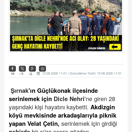
+
15.06.2026 11:01 | Güncelleme Tarihi: 15.06.2026 11:01
-
Şırnak
'ın Güçlükonak ilçesi
nde
serinlemek için
Dicle Nehri
'ne giren 28
yaşındaki kişi hayatını kaybetti.
Akdizgin
köyü mevkisinde arkadaşlarıyla piknik
yapan Velat Çetin,
serinlemek için girdiği
nehirde
bir süre sonra gözden