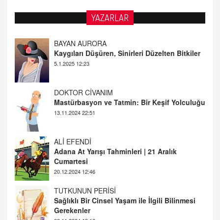
YAZARLAR
BAYAN AURORA
Kaygıları Düşüren, Sinirleri Düzelten Bitkiler
5.1.2025 12:23
DOKTOR CİVANIM
Mastürbasyon ve Tatmin: Bir Keşif Yolculuğu
13.11.2024 22:51
ALİ EFENDİ
Adana At Yarışı Tahminleri | 21 Aralık
Cumartesi
20.12.2024 12:46
TUTKUNUN PERİSİ
Sağlıklı Bir Cinsel Yaşam ile İlgili Bilinmesi
Gerekenler
08.11.2024 13:16
FARUK ÖNALAN