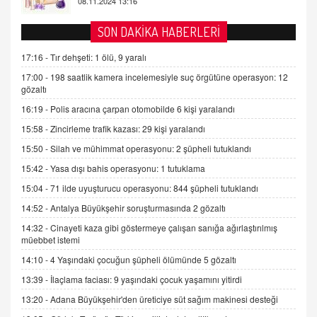
Tezkere Onaylanmasaydı…
2 Kasım 2021 Salı 00:11
SON DAKİKA HABERLERİ
17:16 -
Tır dehşeti: 1 ölü, 9 yaralı
AV. DOĞAN CAN DOĞAN
17:00 -
198 saatlik kamera incelemesiyle suç örgütüne operasyon: 12
Kişisel verilerin korunması ve dijital hukukun
gözaltı
gelişimi
16:19 -
Polis aracına çarpan otomobilde 6 kişi yaralandı
15.09.2025 16:17
15:58 -
Zincirleme trafik kazası: 29 kişi yaralandı
SEHER EREK
15:50 -
Silah ve mühimmat operasyonu: 2 şüpheli tutuklandı
Kış Ayları Geldi, Hangi Önlemler Alınmalı?
9.12.2025 10:11
15:42 -
Yasa dışı bahis operasyonu: 1 tutuklama
15:04 -
71 ilde uyuşturucu operasyonu: 844 şüpheli tutuklandı
İNCİ GÜL AKÖL
14:52 -
Antalya Büyükşehir soruşturmasında 2 gözaltı
Trump Keşke Adana'yı da Ziyaret Etse...
14:32 -
Cinayeti kaza gibi göstermeye çalışan sanığa ağırlaştırılmış
06.07.2026 13:00
müebbet istemi
14:10 -
4 Yaşındaki çocuğun şüpheli ölümünde 5 gözaltı
ADEM AKÖL
13:39 -
İlaçlama faciası: 9 yaşındaki çocuk yaşamını yitirdi
Esed Destekçilerinin Yüzüne Vurulan Şamar:
13:20 -
Adana Büyükşehir'den üreticiye süt sağım makinesi desteği
Sednaya