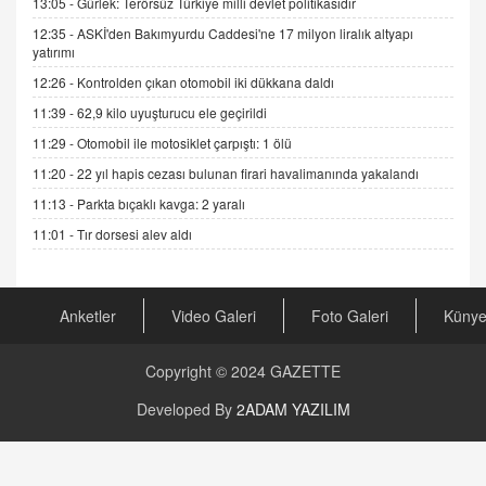
13:05 -
Gürlek: Terörsüz Türkiye milli devlet politikasıdır
11.12.2024 12:30
12:35 -
ASKİ'den Bakımyurdu Caddesi'ne 17 milyon liralık altyapı
DR. EKREM ASLAN
yatırımı
Gerçek Ne, Algı Ne? "Beraber Yürüyoruz"
12:26 -
Kontrolden çıkan otomobil iki dükkana daldı
Cümlesinin Peşinden
11:39 -
62,9 kilo uyuşturucu ele geçirildi
19.07.2025 12:45
11:29 -
Otomobil ile motosiklet çarpıştı: 1 ölü
GÖNÜL MENEKŞE
11:20 -
22 yıl hapis cezası bulunan firari havalimanında yakalandı
Şifacının Yolu
04.11.2025 12:56
11:13 -
Parkta bıçaklı kavga: 2 yaralı
11:01 -
Tır dorsesi alev aldı
AV. RÜMEYSA ÖZKALE
Kira Uyuşmazlıklarında Dava Açmadan Önce
Arabulucuya Başvuru Şartı
Anketler
Video Galeri
Foto Galeri
Küny
23.09.2023 16:30
Copyright © 2024
GAZETTE
CAN UĞURATEŞ
Değişen yapısıyla Suriye
Developed By
2ADAM YAZILIM
16.12.2024 14:16
GÜNLÜK BURÇ YORUMU