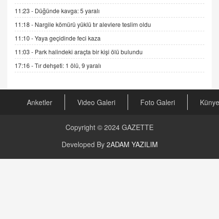
Şifacının Yolu
11:23 -
Düğünde kavga: 5 yaralı
04.11.2025 12:56
11:18 -
Nargile kömürü yüklü tır alevlere teslim oldu
11:10 -
Yaya geçidinde feci kaza
AV. RÜMEYSA ÖZKALE
11:03 -
Park halindeki araçta bir kişi ölü bulundu
Kira Uyuşmazlıklarında Dava Açmadan Önce
Arabulucuya Başvuru Şartı
17:16 -
Tır dehşeti: 1 ölü, 9 yaralı
23.09.2023 16:30
CAN UĞURATEŞ
Anketler
Video Galeri
Foto Galeri
Küny
Değişen yapısıyla Suriye
16.12.2024 14:16
Copyright © 2024
GAZETTE
GÜNLÜK BURÇ YORUMU
Developed By
2ADAM YAZILIM
Günlük Burç Yorumu | 22 Kasım 2024: Koç,
Boğa, İkizler ve Daha Fazlası!
20.11.2024 17:44
PEARL SİRİUS
Mars 4 Kasım’da Aslan Burcuna Geçiyor
01.11.2025 14:25