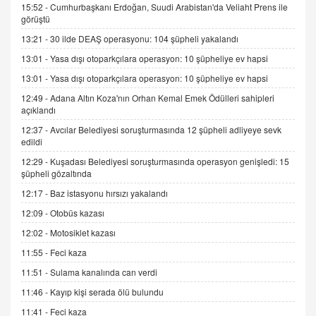
15.09.2025 16:17
15:52 -
Cumhurbaşkanı Erdoğan, Suudi Arabistan'da Veliaht Prens ile
görüştü
SEHER EREK
13:21 -
30 ilde DEAŞ operasyonu: 104 şüpheli yakalandı
Kış Ayları Geldi, Hangi Önlemler Alınmalı?
13:01 -
Yasa dışı otoparkçılara operasyon: 10 şüpheliye ev hapsi
9.12.2025 10:11
13:01 -
Yasa dışı otoparkçılara operasyon: 10 şüpheliye ev hapsi
12:49 -
Adana Altın Koza'nın Orhan Kemal Emek Ödülleri sahipleri
İNCİ GÜL AKÖL
açıklandı
Trump Keşke Adana'yı da Ziyaret Etse...
06.07.2026 13:00
12:37 -
Avcılar Belediyesi soruşturmasında 12 şüpheli adliyeye sevk
edildi
12:29 -
Kuşadası Belediyesi soruşturmasında operasyon genişledi: 15
ADEM AKÖL
şüpheli gözaltında
Esed Destekçilerinin Yüzüne Vurulan Şamar:
12:17 -
Baz istasyonu hırsızı yakalandı
Sednaya
12:09 -
Otobüs kazası
11.12.2024 12:30
12:02 -
Motosiklet kazası
DR. EKREM ASLAN
11:55 -
Feci kaza
Gerçek Ne, Algı Ne? "Beraber Yürüyoruz"
Cümlesinin Peşinden
11:51 -
Sulama kanalında can verdi
19.07.2025 12:45
11:46 -
Kayıp kişi serada ölü bulundu
GÖNÜL MENEKŞE
11:41 -
Feci kaza