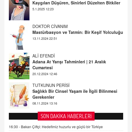
Mastürbasyon ve Tatmin: Bir Keşif Yolculuğu
13.11.2024 22:51
ALİ EFENDİ
Adana At Yarışı Tahminleri | 21 Aralık
Cumartesi
20.12.2024 12:46
TUTKUNUN PERİSİ
Sağlıklı Bir Cinsel Yaşam ile İlgili Bilinmesi
Gerekenler
08.11.2024 13:16
FARUK ÖNALAN
Tezkere Onaylanmasaydı…
2 Kasım 2021 Salı 00:11
AV. DOĞAN CAN DOĞAN
SON DAKİKA HABERLERİ
Kişisel verilerin korunması ve dijital hukukun
gelişimi
16:30 -
Bakan Çiftçi: Hedefimiz huzurlu ve güçlü bir Türkiye