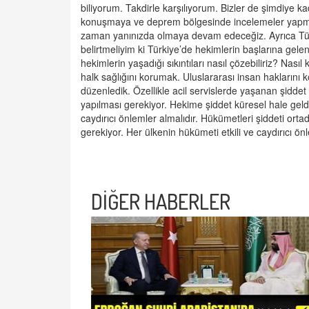
biliyorum. Takdirle karşılıyorum. Bizler de şimdiye kad
konuşmaya ve deprem bölgesinde incelemeler yapmaya
zaman yanınızda olmaya devam edeceğiz. Ayrıca Türk 
belirtmeliyim ki Türkiye’de hekimlerin başlarına gel
hekimlerin yaşadığı sıkıntıları nasıl çözebiliriz? Nasıl
halk sağlığını korumak. Uluslararası insan haklarını 
düzenledik. Özellikle acil servislerde yaşanan şiddet 
yapılması gerekiyor. Hekime şiddet küresel hale geld
caydırıcı önlemler almalıdır. Hükümetleri şiddeti or
gerekiyor. Her ülkenin hükümeti etkili ve caydırıcı ö
DİĞER HABERLER