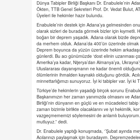
Dünya Tabipler Birliği Başkanı Dr. Enabulele’nin Ada
Ökten, TTB Genel Sekreteri Prof. Dr. Vedat Bulut, 
Üyeleri ile hekimler hazır bulundu.
Enabulele’nin destek için Adana’ya gelmesinden onur
olarak sizleri de burada görmek bizler için kıymetli. 
boğan bir deprem yaşadık. Adana olarak bizde depr
da merhem olduk. Adana’da 400’ün üzerinde olmak üz
Deprem boyunca da yüzün üzerinde hekim arkadaşımız
günlerdi. Bu acı günümüzde ‘dost elinin uzanması çok 
Amerika’ya kadar, Nijerya’dan Almanya’ya, Ukrayna’
Uluslararası dayanışmanın ne kadar önemli olduğun
ölümlerinin ihmalden kaynaklı olduğunu gördük. Ac
minnettarlığımızı sunuyoruz. İyi ki tabipler var. İyi ki
Türkiye’de hekimlerin yaşadığı birçok sorunu Enabul
Başkanımızın her zaman yanımızda olmasını ve Adana
Birliği’nin dünyanın en güçlü ve en mücadeleci tabip bi
zaman bizimle birlikte olacaklarını ve iyi hekimlik, 
vazgeçmememizi söylemesini de anlamlı buluyorum.
mutluyuz.” dedi.
Dr. Enabulele yaptığı konuşmada, ‘’Şubat ayında me
Acılarınızı paylaşmak için buradayım. Depremzedeler