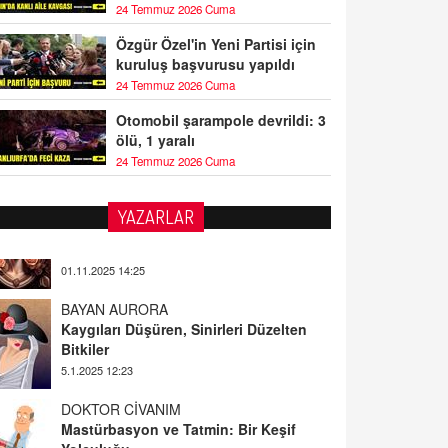
24 Temmuz 2026 Cuma
Özgür Özel'in Yeni Partisi için
kuruluş başvurusu yapıldı
24 Temmuz 2026 Cuma
Otomobil şarampole devrildi: 3
ölü, 1 yaralı
24 Temmuz 2026 Cuma
YAZARLAR
BAYAN AURORA
Kaygıları Düşüren, Sinirleri Düzelten
Bitkiler
5.1.2025 12:23
DOKTOR CİVANIM
Mastürbasyon ve Tatmin: Bir Keşif
Yolculuğu
13.11.2024 22:51