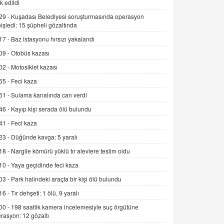
k edildi
Alınmalı?
29 -
Kuşadası Belediyesi soruşturmasında operasyon
9.12.2025 10:11
işledi: 15 şüpheli gözaltında
İNCİ GÜL AKÖL
17 -
Baz istasyonu hırsızı yakalandı
Trump Keşke Adana'yı da Ziyaret Etse...
09 -
Otobüs kazası
06.07.2026 13:00
02 -
Motosiklet kazası
55 -
Feci kaza
ADEM AKÖL
51 -
Sulama kanalında can verdi
Esed Destekçilerinin Yüzüne Vurulan
Şamar: Sednaya
46 -
Kayıp kişi serada ölü bulundu
11.12.2024 12:30
41 -
Feci kaza
DR. EKREM ASLAN
23 -
Düğünde kavga: 5 yaralı
Gerçek Ne, Algı Ne? "Beraber
18 -
Nargile kömürü yüklü tır alevlere teslim oldu
Yürüyoruz" Cümlesinin Peşinden
10 -
Yaya geçidinde feci kaza
19.07.2025 12:45
03 -
Park halindeki araçta bir kişi ölü bulundu
GÖNÜL MENEKŞE
16 -
Tır dehşeti: 1 ölü, 9 yaralı
Şifacının Yolu
00 -
198 saatlik kamera incelemesiyle suç örgütüne
04.11.2025 12:56
rasyon: 12 gözaltı