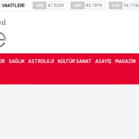
47.5229
63.7878
54.774
 VAKİTLERİ
USD
GBP
EUR
yıl
OR
SAĞLIK
ASTROLOJİ
KÜLTÜR SANAT
ASAYİŞ
MAGAZİN