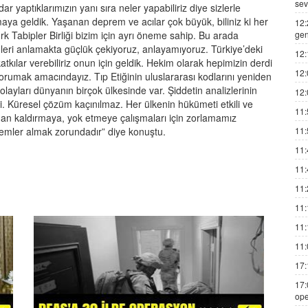
sev
ar yaptıklarımızın yanı sıra neler yapabiliriz diye sizlerle
 geldik. Yaşanan deprem ve acılar çok büyük, biliniz ki her
12:
Tabipler Birliği bizim için ayrı öneme sahip. Bu arada
gen
enleri anlamakta güçlük çekiyoruz, anlayamıyoruz. Türkiye’deki
12:
 katkılar verebiliriz onun için geldik. Hekim olarak hepimizin derdi
12:
korumak amacındayız. Tıp Etiğinin uluslararası kodlarını yeniden
olayları dünyanın birçok ülkesinde var. Şiddetin analizlerinin
12:
i. Küresel çözüm kaçınılmaz. Her ülkenin hükümeti etkili ve
11:
tadan kaldırmaya, yok etmeye çalışmaları için zorlamamız
nlemler almak zorundadır” diye konuştu.
11:
11:
11:
11:
11:
11:
11:
17:
17:
ope