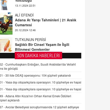
ALİ EFENDİ
Adana At Yarışı Tahminleri | 21 Aralık
Cumartesi
20.12.2024 12:46
TUTKUNUN PERİSİ
Sağlıklı Bir Cinsel Yaşam ile İlgili
Bilinmesi Gerekenler
08.11.2024 13:16
FARUK ÖNALAN
SON DAKİKA HABERLERİ
Tezkere Onaylanmasaydı…
52 -
Cumhurbaşkanı Erdoğan, Suudi Arabistan'da Veliaht
2 Kasım 2021 Salı 00:11
ns ile görüştü
21 -
30 ilde DEAŞ operasyonu: 104 şüpheli yakalandı
AV. DOĞAN CAN DOĞAN
01 -
Yasa dışı otoparkçılara operasyon: 10 şüpheliye ev hapsi
Kişisel verilerin korunması ve dijital
hukukun gelişimi
01 -
Yasa dışı otoparkçılara operasyon: 10 şüpheliye ev hapsi
15.09.2025 16:17
49 -
Adana Altın Koza'nın Orhan Kemal Emek Ödülleri
ipleri açıklandı
SEHER EREK
37 -
Avcılar Belediyesi soruşturmasında 12 şüpheli adliyeye
Kış Ayları Geldi, Hangi Önlemler