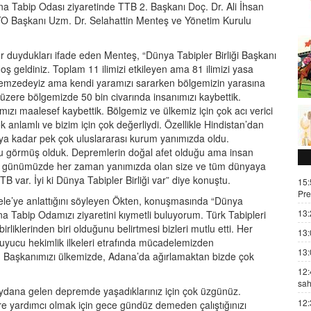
na Tabip Odası ziyaretinde TTB 2. Başkanı Doç. Dr. Ali İhsan
ATO Başkanı Uzm. Dr. Selahattin Menteş ve Yönetim Kurulu
 duydukları ifade eden Menteş, “Dünya Tabipler Birliği Başkanı
Hoş geldiniz. Toplam 11 ilimizi etkileyen ama 81 ilimizi yasa
emzedeyiz ama kendi yaramızı sararken bölgemizin yarasına
ere bölgemizde 50 bin civarında insanımızı kaybettik.
ı maalesef kaybettik. Bölgemiz ve ülkemiz için çok acı verici
anlamlı ve bizim için çok değerliydi. Özellikle Hindistan’dan
ya kadar pek çok uluslararası kurum yanımızda oldu.
u görmüş olduk. Depremlerin doğal afet olduğu ama insan
ılı günümüzde her zaman yanımızda olan size ve tüm dünyaya
 TTB var. İyi ki Dünya Tabipler Birliği var” diye konuştu.
15:
Pre
ele’ye anlattığını söyleyen Ökten, konuşmasında “Dünya
13:
 Tabip Odamızı ziyaretini kıymetli buluyorum. Türk Tabipleri
rliklerinden biri olduğunu belirtmesi bizleri mutlu etti. Her
13:
koruyucu hekimlik ilkeleri etrafında mücadelemizden
13:
 Başkanımızı ülkemizde, Adana’da ağırlamaktan bizde çok
12:
sah
ydana gelen depremde yaşadıklarınız için çok üzgünüz.
12:
e yardımcı olmak için gece gündüz demeden çalıştığınızı